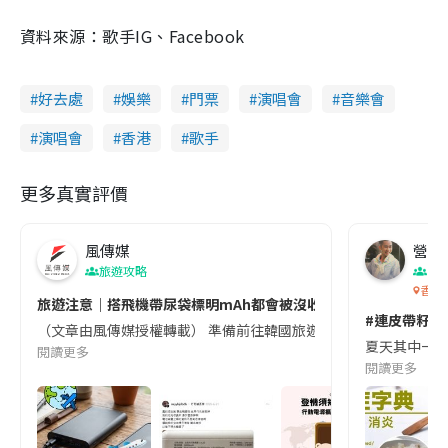
資料來源：歌手IG、Facebook
好去處
娛樂
門票
演唱會
音樂會
演唱會
香港
歌手
更多真實評價
風傳媒
營養教
旅遊攻略
生
香港
旅遊注意｜搭飛機帶尿袋標明mAh都會被沒收😱出發前切記檢查「1
#連皮帶籽都
（文章由風傳媒授權轉載） 準備前往韓國旅遊的民眾，近期要特別留
夏天其中一種時
閱讀更多
閱讀更多