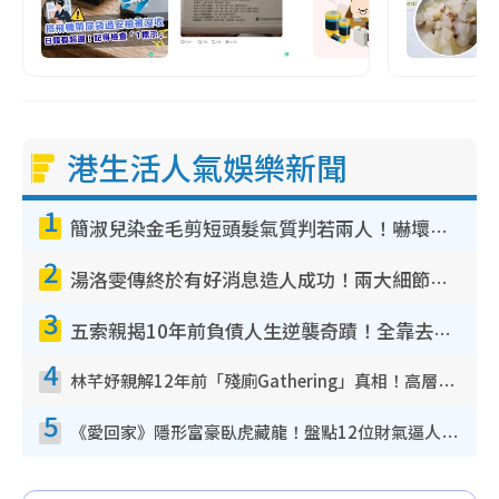
港生活人氣娛樂新聞
1
簡淑兒染金毛剪短頭髮氣質判若兩人！嚇壞老公麥大力都認唔出：「你做咩事？」
2
湯洛雯傳終於有好消息造人成功！兩大細節曝孕味極濃惹猜測：大肚婆先會咁！
3
五索親揭10年前負債人生逆襲奇蹟！全靠去一地方轉運後即遇上馬先生
4
林芊妤親解12年前「殘廁Gathering」真相！高層解約一句話重創尊嚴至今拒返TVB
5
《愛回家》隱形富豪臥虎藏龍！盤點12位財氣逼人的有錢藝人：呢位靚女3億身家唔憂做