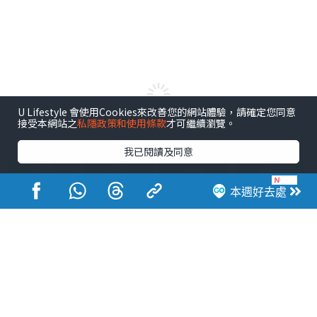
U Lifestyle 會使用Cookies來改善您的網站體驗，請確定您同意
接受本網站之
私隱政策和使用條款
才可繼續瀏覽。
港玩港食港生活
我已閱讀及同意
本週好去處
活動展覽
市集
開倉
尖沙咀好去處
銅鑼灣好去處
元朗好去處
荃灣好去處
旺角好去處
社會
餐廳情報
戶外郊遊
社會福利
熱門類別