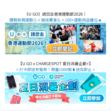
《U GO》請您去香港運動節2026！
體驗新興運動💦＋競技賽事💪＋100+運動用品攤位🔥
【U GO x CHARGESPOT 夏日消暑企劃⚡】
> 打卡即送充電券！限量1000張🔋送完即止 <