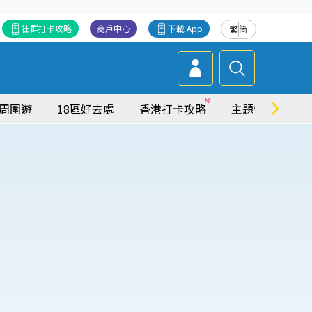
社群打卡攻略
商戶中心
下載 App
繁
简
周圍遊
18區好去處
香港打卡攻略
主題特集