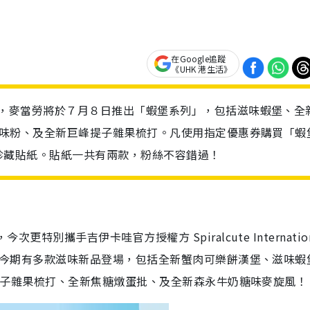
在Google追蹤
《UHK 港生活》
陸香港，麥當勞將於７月８日推出「蝦堡系列」，包括滋味蝦堡、全
 薯條調味粉、及全新巨峰提子雜果梳打。凡使用指定優惠券購買「蝦
 限定珍藏貼紙。貼紙一共有兩款，粉絲不容錯過！
更特別攜手吉伊卡哇官方授權方 Spiralcute Internatio
陸香港。今期有多款滋味新品登場，包括全新蟹肉可樂餅漢堡、滋味蝦
新巨峰提子雜果梳打、全新焦糖燉蛋批、及全新森永牛奶糖味麥旋風！