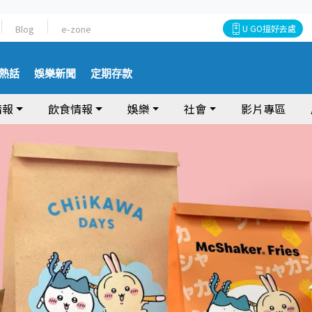
Blog
e-zone
U GO搵好去處
熱話
娛樂新聞
定期存款
情報
飲食情報
娛樂
社會
影片專區