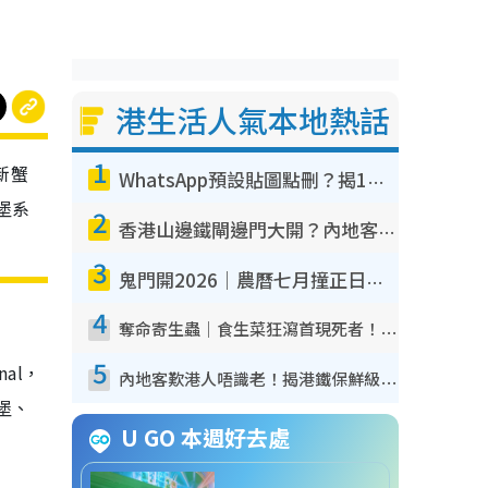
港生活人氣本地熱話
1
新蟹
WhatsApp預設貼圖點刪？揭1招「反向操作」還原簡潔介面 附3步實測教學
堡系
2
香港山邊鐵閘邊門大開？內地客困惑意義何在！網民神回覆：呢種叫法理性防禦
3
鬼門開2026｜農曆七月撞正日全食特別邪？專家警告切忌做一事！揭4大禁忌+2招保平安
4
奪命寄生蟲｜食生菜狂瀉首現死者！疫潮惡化錄1.8萬宗病例 揭洗菜3大謬誤
5
nal，
內地客歎港人唔識老！揭港鐵保鮮級冷氣 港人求放過：咪投訴
堡、
U GO 本週好去處