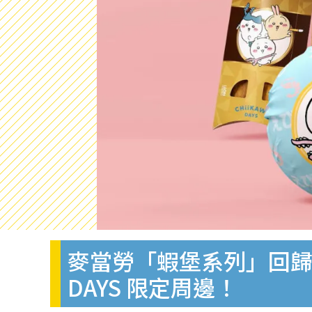
麥當勞「蝦堡系列」回歸！全
DAYS 限定周邊！