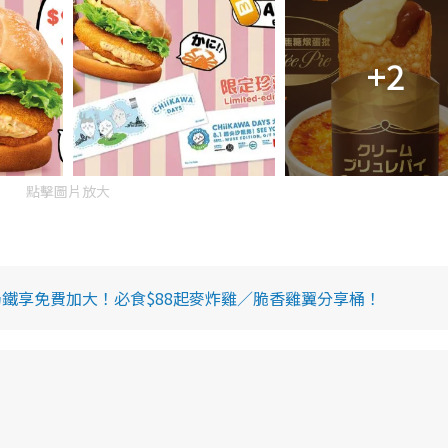
+2
點擊圖片放大
鐵享免費加大！必食$88起麥炸雞／脆香雞翼分享桶！