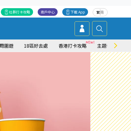
社群打卡攻略
商戶中心
下載 App
繁
简
周圍遊
18區好去處
香港打卡攻略
主題特集