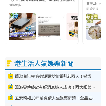
夏天其中一種時
閱讀更多
閱讀更多
港生活人氣娛樂新聞
1
簡淑兒染金毛剪短頭髮氣質判若兩人！嚇壞老公麥大力都認唔出：「你做咩事？」
2
湯洛雯傳終於有好消息造人成功！兩大細節曝孕味極濃惹猜測：大肚婆先會咁！
3
五索親揭10年前負債人生逆襲奇蹟！全靠去一地方轉運後即遇上馬先生