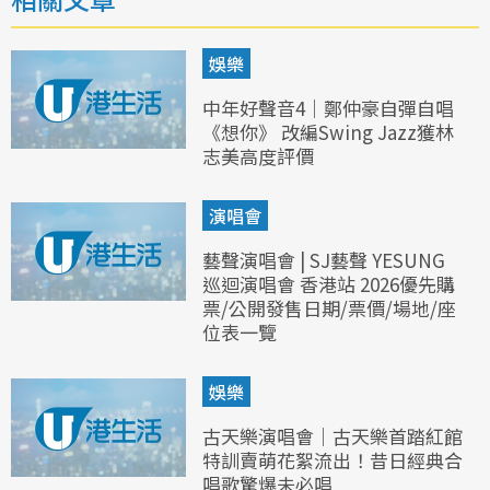
娛樂
中年好聲音4｜鄭仲豪自彈自唱
《想你》 改編Swing Jazz獲林
志美高度評價
演唱會
藝聲演唱會 | SJ藝聲 YESUNG
巡迴演唱會 香港站 2026優先購
票/公開發售日期/票價/場地/座
位表一覽
娛樂
古天樂演唱會｜古天樂首踏紅館
特訓賣萌花絮流出！昔日經典合
唱歌驚爆未必唱