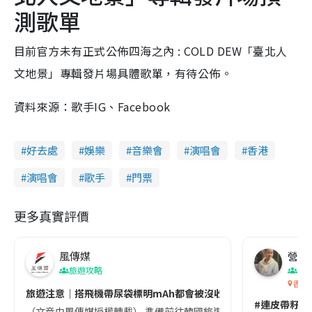
測歌單
目前官方未有正式公佈四海之內 : COLD DEW「臺北人
文地景」專輯發片場具體歌單，有待公佈。
資料來源：歌手IG、Facebook
好去處
娛樂
音樂會
演唱會
香港
演唱會
歌手
門票
更多真實評價
風傳媒
營養教
旅遊攻略
生
香港
旅遊注意｜搭飛機帶尿袋標明mAh都會被沒收😱出發前切記檢查「1
#連皮帶籽都
（文章由風傳媒授權轉載） 準備前往韓國旅遊的民眾，近期要特別留