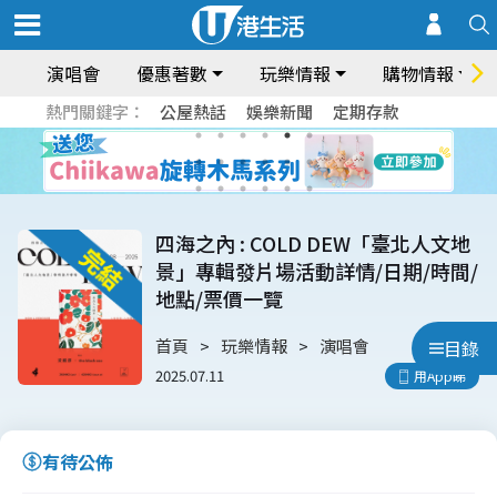
演唱會
優惠著數
玩樂情報
購物情報
熱門關鍵字：
公屋熱話
娛樂新聞
定期存款
四海之內 : COLD DEW「臺北人文地
景」專輯發片場活動詳情/日期/時間/
地點/票價一覽
首頁
玩樂情報
演唱會
目錄
2025.07.11
用App睇
有待公佈