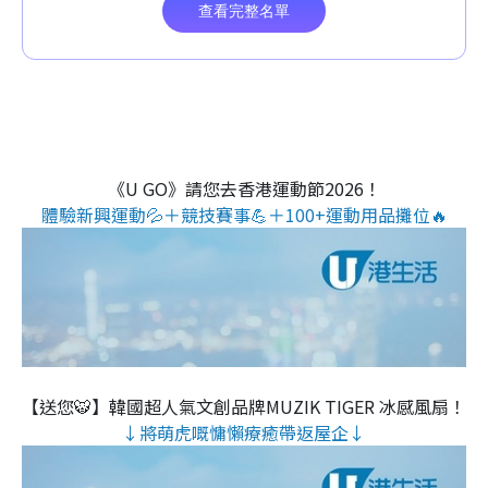
《U GO》請您去香港運動節2026！
體驗新興運動💦＋競技賽事💪＋100+運動用品攤位🔥
【送您🐯】韓國超人氣文創品牌MUZIK TIGER 冰感風扇！
↓將萌虎嘅慵懶療癒帶返屋企↓