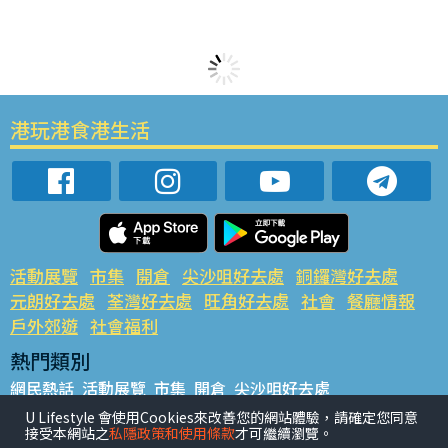
港玩港食港生活
活動展覽
市集
開倉
尖沙咀好去處
銅鑼灣好去處
元朗好去處
荃灣好去處
旺角好去處
社會
餐廳情報
戶外郊遊
社會福利
熱門類別
網民熱話
活動展覽
市集
開倉
尖沙咀好去處
銅鑼灣好去處
元朗好去處
荃灣好去處
旺角好去處
社會
U Lifestyle 會使用Cookies來改善您的網站體驗，請確定您同意
接受本網站之
私隱政策和使用條款
才可繼續瀏覽。
餐廳情報
戶外郊遊