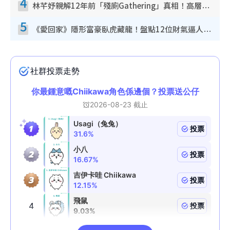
4
林芊妤親解12年前「殘廁Gathering」真相！高層解約一句話重創尊嚴至今拒返TVB
5
《愛回家》隱形富豪臥虎藏龍！盤點12位財氣逼人的有錢藝人：呢位靚女3億身家唔憂做