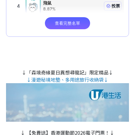
↓「森境奇緣夏日異想尋龍記」限定精品↓
↓漫遊秘境地墊、多用途旅行收納袋↓
↓ 【免費送】香港運動節2026電子門票！↓