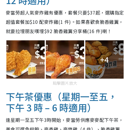
麥當勞超人氣麥炸雞有優惠，套餐只要$37起，選購指定
超值套餐加$10 配麥炸雞(1 件)。如果喜歡食脆香雞翼，
就要拉埋朋友嘆埋$92 脆香雞翼分享桶(16 件)喇！
+4
點擊圖片放大
下午茶優惠（星期一至五，
下午 3 時 – 6 時適用）
逢星期一至五下午3時開始，麥當勞供應麥麥配下午茶，
美食可選魚柳飽、麥香雞、麥樂雞（4 件）、脆香雞翼