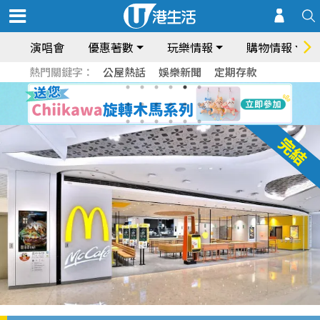
演唱會
優惠著數
玩樂情報
購物情報
熱門關鍵字：
公屋熱話
娛樂新聞
定期存款