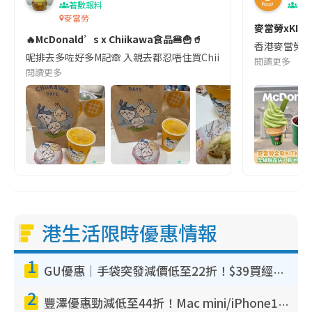
著數報料
著
麥當勞
麥當勞xKI
🔥McDonald’s x Chiikawa食品🍔🍟🥤
香港麥當勞由
呢排去多咗好多M記🙈 入親去都忍唔住買Chiikawa包裝嘅食物 本來想
閱讀更多
閱讀更多
港生活限時優惠情報
1
GU優惠｜手袋突發減價低至22折！$39買經典波士頓包/餃子袋！飾物同步減價$29起！
2
豐澤優惠勁減低至44折！Mac mini/iPhone17Pro大減價！廚房家電$220起