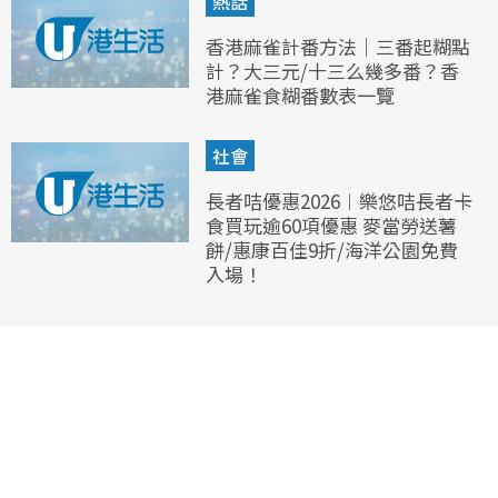
熱話
香港麻雀計番方法｜三番起糊點
計？大三元/十三么幾多番？香
港麻雀食糊番數表一覽
社會
長者咭優惠2026︱樂悠咭長者卡
食買玩逾60項優惠 麥當勞送薯
餅/惠康百佳9折/海洋公園免費
入場！