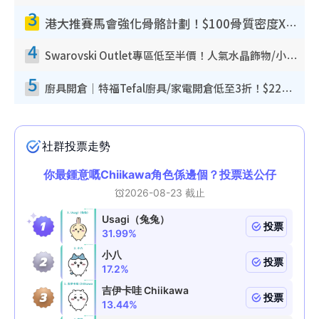
3
港大推賽馬會強化骨骼計劃！$100骨質密度X光檢查 完成免費運動訓練送超市禮券！附參加資格
4
Swarovski Outlet專區低至半價！人氣水晶飾物/小擺設$138起！迪士尼款/水晶高跟鞋都有平
5
廚具開倉｜特福Tefal廚具/家電開倉低至3折！$220起買平底鍋/炒鑊/湯煲！電飯煲/吸塵機/燙斗$418起