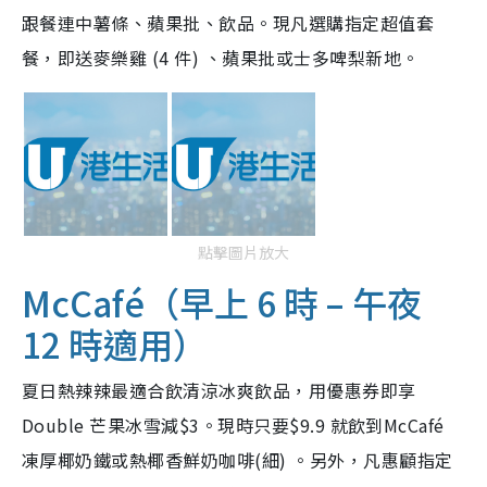
跟餐連中薯條、蘋果批、飲品。現凡選購指定超值套
餐，即送麥樂雞 (4 件) 、蘋果批或士多啤梨新地。
點擊圖片放大
McCafé（早上 6 時 – 午夜
12 時適用）
夏日熱辣辣最適合飲清涼冰爽飲品，用優惠券即享
Double 芒果冰雪減$3。現時只要$9.9 就飲到McCafé
凍厚椰奶鐵或熱椰香鮮奶咖啡(細) 。另外，凡惠顧指定