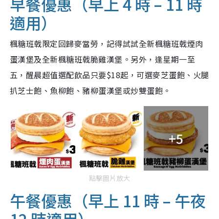
早餐優惠（早上 4 時 – 11 時
適用）
楓糖班戟限定回歸麥當勞，記得試試全新楓糖班戟煙肉
蛋漢堡及全新楓糖班戟脆雞漢堡。另外，逢星期一至
五，醒晨超值選配飲品只要$18起，可選麥芝蛋飽、火腿
扒芝士飽、魚柳飽、豬柳蛋漢堡或炒雙蛋飽。
+5
點擊圖片放大
午餐優惠（早上 11 時 – 午夜
12 時適用）