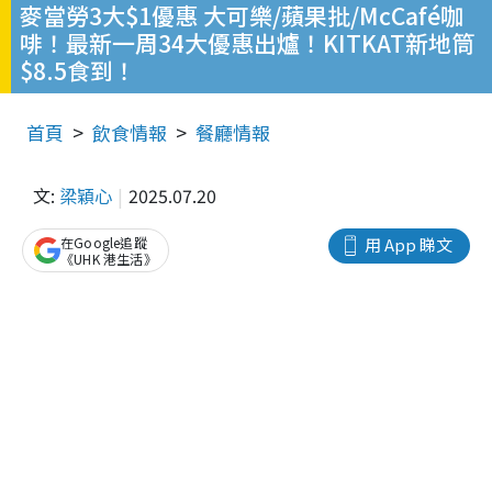
麥當勞3大$1優惠 大可樂/蘋果批/McCafé咖
啡！最新一周34大優惠出爐！KITKAT新地筒
$8.5食到！
首頁
飲食情報
餐廳情報
文:
梁穎心
2025.07.20
在Google追蹤
用 App 睇文
《UHK 港生活》