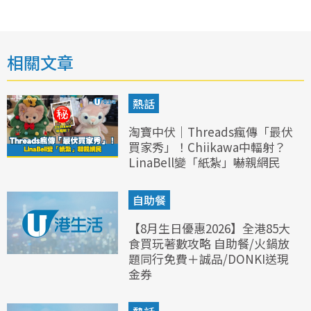
相關文章
熱話
淘寶中伏｜Threads瘋傳「最伏
買家秀」！Chiikawa中輻射？
LinaBell變「紙紮」嚇親網民
自助餐
【8月生日優惠2026】全港85大
食買玩著數攻略 自助餐/火鍋放
題同行免費＋誠品/DONKI送現
金券