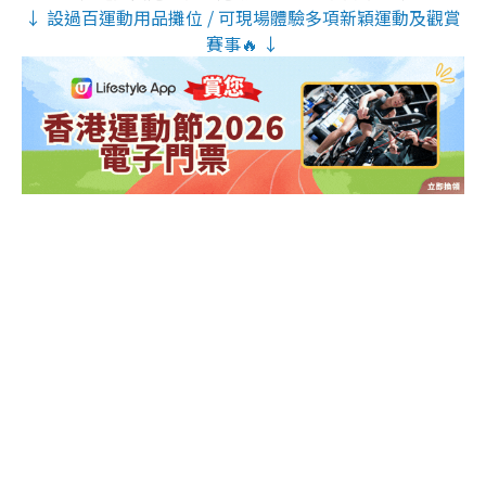
↓ 設過百運動用品攤位 / 可現場體驗多項新穎運動及觀賞
賽事🔥 ↓