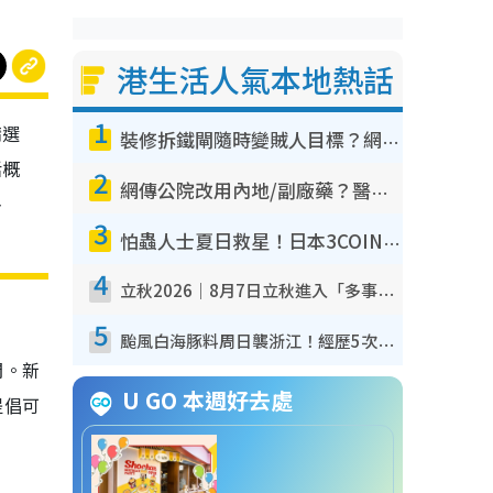
港生活人氣本地熱話
1
精選
裝修拆鐵閘隨時變賊人目標？網民揭2大關鍵用途：裝新式等於白裝？附新舊鐵閘分別
活概
2
網傳公院改用內地/副廠藥？醫生拆解正副廠分別 揭4類人換藥隨時出事
掛
3
怕蟲人士夏日救星！日本3COINS爆紅驅蟲神器$45起 1招「全程免觸碰」輕鬆搞定小強
4
立秋2026｜8月7日立秋進入「多事之秋」 3件事唔做得！專家教6招開運 清枱頭／銀包納氣接好運
5
颱風白海豚料周日襲浙江！經歷5次「眼牆置換」極罕見 成登陸內地最長途颱風
間。新
U GO 本週好去處
提倡可