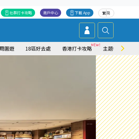
社群打卡攻略
商戶中心
下載 App
繁
简
周圍遊
18區好去處
香港打卡攻略
主題特集