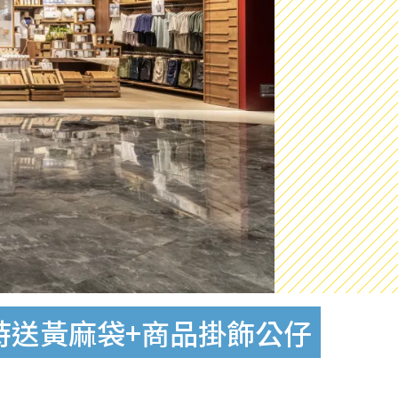
時送黃麻袋+商品掛飾公仔