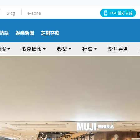
Blog
e-zone
U GO搵好去處
熱話
娛樂新聞
定期存款
情報
飲食情報
娛樂
社會
影片專區