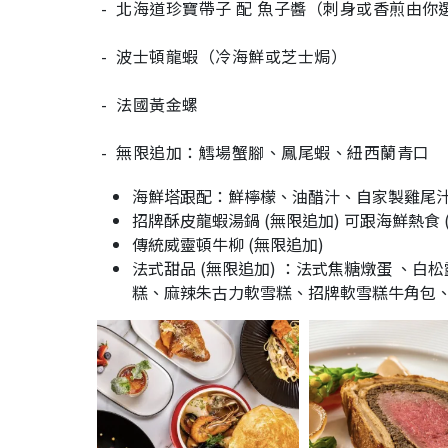
- 北海道珍寶帶子 配 魚子醬（刺身或香煎由你
- 波士頓龍蝦（冷海鮮或芝士焗）
- 法國黃金螺
- 無限追加：鱈場蟹腳、鳳尾蝦、紐西蘭青口
海鮮塔跟配：鮮檸檬、油醋汁、自家製雞尾
招牌酥皮龍蝦湯鍋 (無限追加) 可跟海鮮熱食 
傳統威靈頓牛柳 (無限追加)
法式甜品 (無限追加) ：法式焦糖燉蛋 、
糕、麻辣朱古力軟雪糕、招牌軟雪糕牛角包