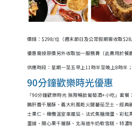
價錢：$298/位（週末節日及公眾假期需收取$2
優惠需按原價另外收取加一服務費（此費用於餐
供應時段：星期一至五早上11時半至晚上8時半；
90分鐘歡樂時光優惠
「90分鐘歡樂時光 無限暢飲葡萄酒+小吃」套
鵝肝醬千層酥、義大利風乾火腿蕃茄芝士、經典
士果仁、橄欖溫室車厘茄、法式焦糖燉蛋、彩虹
蛋撻、開心果千層酥、北海道牛奶軟雪糕、特濃