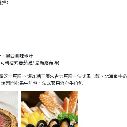
選擇）
汁、墨西哥辣椒汁
(可轉意式蕃茄湯/ 忌廉蘑菇湯)
白松露芝士蛋糕 、爆炸糖三層朱古力蛋糕、法式馬卡龍、北海道牛
、爆漿開心果牛角包、法式蘋果流心牛角包