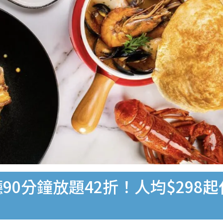
廳90分鐘放題42折！人均$298