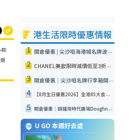
港生活限時優惠情報
1
多款
開倉優惠 | 尖沙咀海港城名牌波鞋開倉低至1折！On鞋$899起／Joy&Peace鞋履$98起
啱返
2
CHANEL美妝限時減價低至3折！人氣粉底/唇膏/精華液低至$275！COCO香水都有平
3
開倉優惠｜尖沙咀名牌行李箱開倉低至4折！一連5日 American Tourister/ace./Hallmark $200起！
4
【8月生日優惠2026】全港85大食買玩著數攻略 自助餐/火鍋放題同行免費＋誠品/DONKI送現金券
5
開倉優惠｜銅鑼灣時代廣場Doughnut/Campo Marzio開倉低至1折！背囊、書包、手袋劈價$200起
U GO 本週好去處