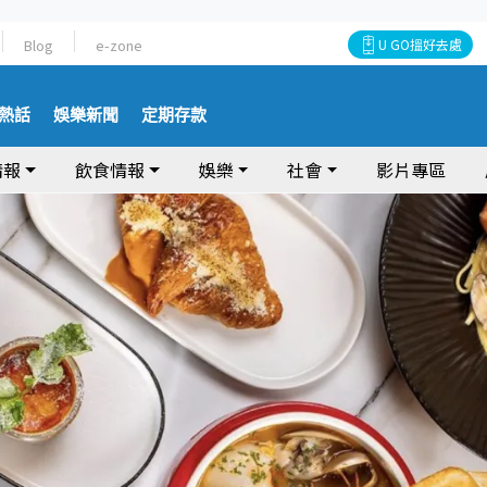
Blog
e-zone
U GO搵好去處
熱話
娛樂新聞
定期存款
情報
飲食情報
娛樂
社會
影片專區