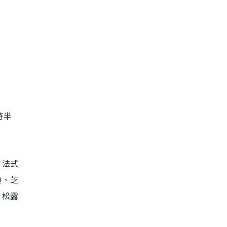
時半
：法式
撻、芝
、松露