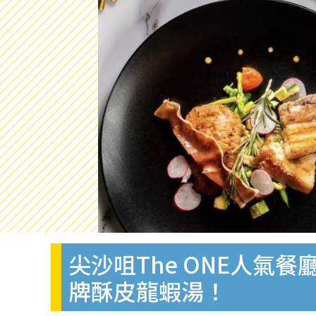
尖沙咀The ONE人氣餐
牌酥皮龍蝦湯！