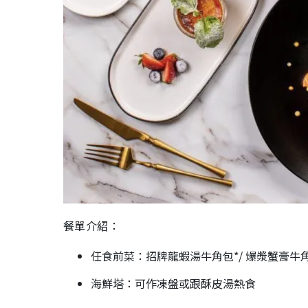
餐單介紹：
任食前菜：招牌龍蝦湯牛角包*/ 爆漿蟹膏牛角
海鮮塔：可作凍盤或跟酥皮湯熱食