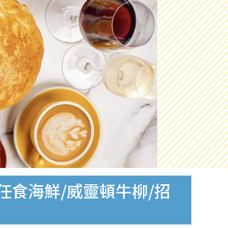
起任食海鮮/威靈頓牛柳/招