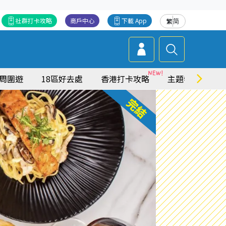
社群打卡攻略
商戶中心
下載 App
繁
简
周圍遊
18區好去處
香港打卡攻略
主題特集