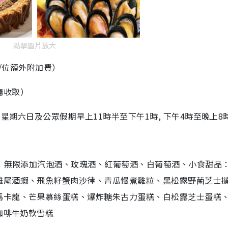
點擊圖片放大
8/位額外附加費）
廳收取）
星期六日及公眾假期早上11時半至下午1時, 下午4時至晚上8
餐：無限添加汽泡酒、玫瑰酒、紅葡萄酒、白葡萄酒、小食甜品
雞尾酒蝦、飛魚籽蟹肉沙律、青瓜慢煮雞粒、黑松露野菌芝士
馬卡龍、芒果慕絲蛋糕、爆炸糖朱古力蛋糕、白松露芝士蛋糕
咖啡牛奶軟雪糕