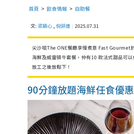
首頁
飲食情報
自助餐
文:
梁穎心
,
倪菲連
2025.07.31
尖沙咀The ONE餐廳享慢煮意 Fast Gour
海鮮及威靈頓牛套餐，仲有10 款法式甜品可以任
放工之後放鬆下！
90分鐘放題海鮮任食優惠