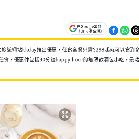
在Google追蹤
《UHK 港生活》
met於旅遊網站kkday推出優惠，任食套餐只需$298起就可以食到
食，優惠仲包括90分鐘happy hour的無限飲酒包小吃，最