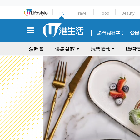
HK
Travel
Food
Beauty
熱門關鍵字：
公屋
演唱會
優惠著數
玩樂情報
購物