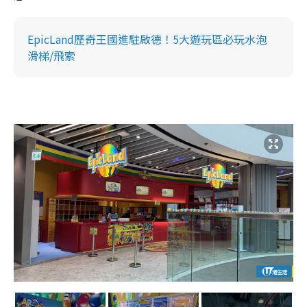
EpicLand歷奇王國進駐啟德！5大遊玩區必玩水泡
滑梯/飛索