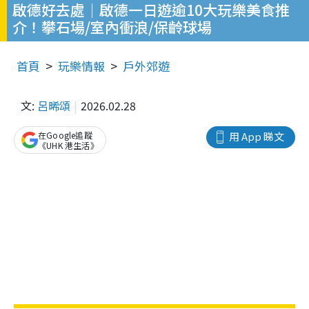
啟德好去處｜啟德一日遊逾10大玩樂美食推
介！攀石場/室內衝浪/保齡球場
首頁
玩樂情報
戶外郊遊
文:
呂晞頌
2026.02.28
在Google追蹤
用 App 睇文
《UHK 港生活》