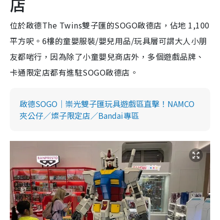
店
位於啟德The Twins雙子匯的SOGO啟德店，佔地 1,100
平方呎。6樓的童嬰服裝/嬰兒用品/玩具層可謂大人小朋
友都啱行，因為除了小童嬰兒商店外，多個遊戲品牌、
卡通限定店都有進駐SOGO啟德店。
啟德SOGO｜崇光雙子匯玩具遊戲區直擊！NAMCO
夾公仔／燦子限定店／Bandai專區