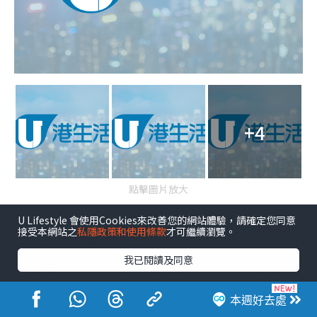
+4
點擊圖片放大
U Lifestyle 會使用Cookies來改善您的網站體驗，請確定您同意
啟德AIRSIDE Cafe聖誕限定菜單 生蠔／燒南非鮑魚
接受本網站之
私隱政策和使用條款
才可繼續瀏覽。
／波士頓龍蝦／A5和牛
我已閱讀及同意
啟德AIRSIDE泊車優惠、停車場收費、充電位等資訊
啟德AIRSIDE日本過江龍抹茶Cafe！抹茶雪糕/焙茶
本週好去處
蕨餅芭菲/夏日限定系列