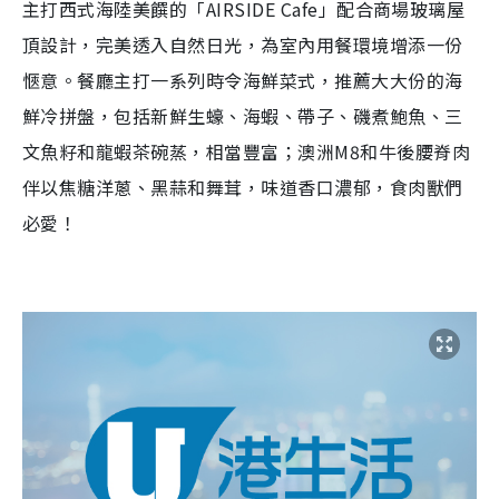
主打西式海陸美饌的「AIRSIDE Cafe」配合商場玻璃屋
頂設計，完美透入自然日光，為室內用餐環境增添一份
愜意。餐廳主打一系列時令海鮮菜式，推薦大大份的海
鮮冷拼盤，包括新鮮生蠔、海蝦、帶子、磯煮鮑魚、三
文魚籽和龍蝦茶碗蒸，相當豐富；澳洲M8和牛後腰脊肉
伴以焦糖洋蔥、黑蒜和舞茸，味道香口濃郁，食肉獸們
必愛！