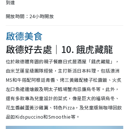
到達
開放時間：24小時開放
啟德美食
啟德好去處｜10. 餓虎藏龍
位於啟德體育園的親子餐廳日式居酒屋「餓虎藏龍」，
由米芝蓮星級團隊經營，主打新派日本料理，包括澳洲
M5和牛搭配阿根廷青醬、烤三黃雞配榛子松露飯、火炙
左口魚裙邊燴飯及明太子鱈場蟹肉忌廉烏冬等。此外，
還有多款專為兒童設計的菜式，像是巨大的福袋烏冬、
花生醬鹹蛋黃沙雞翼、特色Pizza，及兒童版無咖啡因飲
品如Kidspuccino和Smoothie等。