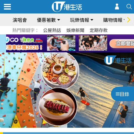
演唱會
優惠著數
玩樂情報
購物情報
熱門關鍵字：
公屋熱話
娛樂新聞
定期存款
目錄