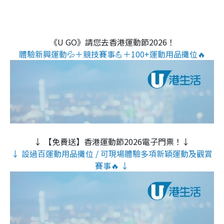
《U GO》請您去香港運動節2026！
體驗新興運動💦＋競技賽事💪＋100+運動用品攤位🔥
↓ 【免費送】香港運動節2026電子門票！↓
↓ 設過百運動用品攤位 / 可現場體驗多項新穎運動及觀賞
賽事🔥 ↓