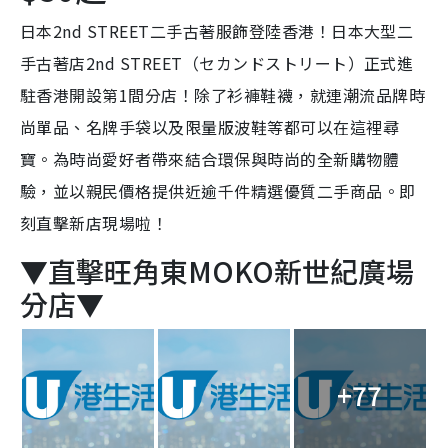
日本2nd STREET二手古著服飾登陸香港！日本大型二
手古著店2nd STREET（セカンドストリート）正式進
駐香港開設第1間分店！除了衫褲鞋襪，就連潮流品牌時
尚單品、名牌手袋以及限量版波鞋等都可以在這裡尋
寶。為時尚愛好者帶來結合環保與時尚的全新購物體
驗，並以親民價格提供近逾千件精選優質二手商品。即
刻直擊新店現場啦！
▼直擊旺角東MOKO新世紀廣場
分店▼
+77