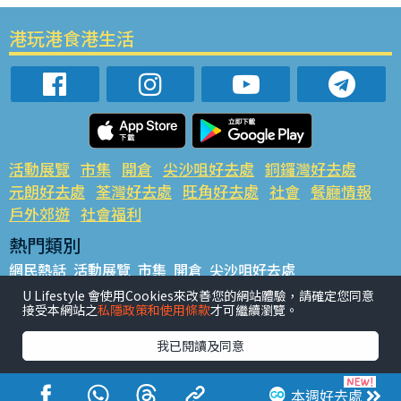
港玩港食港生活
活動展覽
市集
開倉
尖沙咀好去處
銅鑼灣好去處
元朗好去處
荃灣好去處
旺角好去處
社會
餐廳情報
戶外郊遊
社會福利
熱門類別
網民熱話
活動展覽
市集
開倉
尖沙咀好去處
銅鑼灣好去處
元朗好去處
荃灣好去處
旺角好去處
社會
U Lifestyle 會使用Cookies來改善您的網站體驗，請確定您同意
接受本網站之
私隱政策和使用條款
才可繼續瀏覽。
餐廳情報
戶外郊遊
熱門標籤
我已閱讀及同意
#UGO搵好去處
#人氣活動推介
#美食社群熱話
#親子玩樂好去處
#ULifestyle應用程式
#限時搶
本週好去處