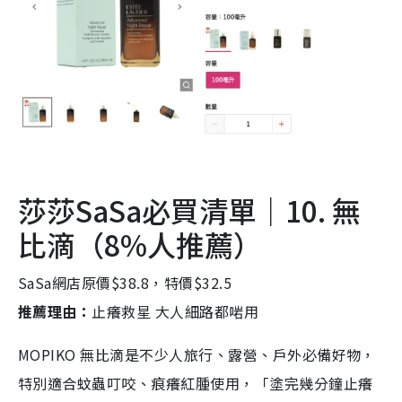
莎莎SaSa必買清單｜10. 無
比滴（8%人推薦）
SaSa網店原價$38.8，特價$32.5
推薦理由：
止癢救星 大人細路都啱用
MOPIKO 無比滴是不少人旅行、露營、戶外必備好物，
特別適合蚊蟲叮咬、痕癢紅腫使用，「塗完幾分鐘止癢