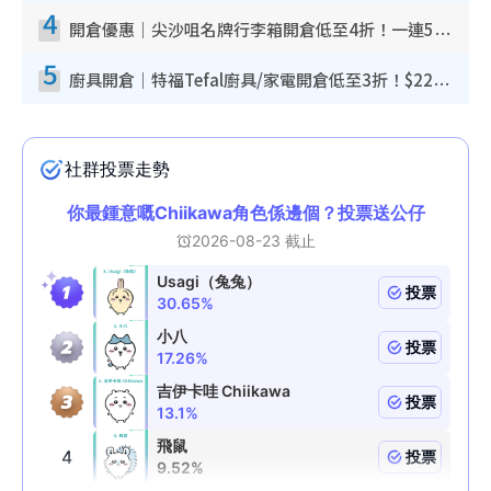
4
開倉優惠｜尖沙咀名牌行李箱開倉低至4折！一連5日 American Tourister/ace./Hallmark $200起！
5
廚具開倉｜特福Tefal廚具/家電開倉低至3折！$220起買平底鍋/炒鑊/湯煲！電飯煲/吸塵機/燙斗$418起