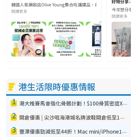
好物分享-韓
韓國人氣藥妝店Olive Young集合咗護膚品、美妝同香氛用品等等，係當地
今次想分享嘅
閱讀更多
閱讀更多
港生活限時優惠情報
1
港大推賽馬會強化骨骼計劃！$100骨質密度X光檢查 完成免費運動訓練送超市禮券！附參加資格
2
開倉優惠 | 尖沙咀海港城名牌波鞋開倉低至1折！On鞋$899起／Joy&Peace鞋履$98起
3
豐澤優惠勁減低至44折！Mac mini/iPhone17Pro大減價！廚房家電$220起