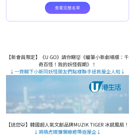
【新會員限定】《U GO》請你睇👹《蠟筆小新劇場版：千
奇百怪！我的妖怪假期》！
↓一齊睇下小新同妖怪朋友們點樣聯手拯救屋企人啦↓
【送您🐯】韓國超人氣文創品牌MUZIK TIGER 冰感風扇！
↓將萌虎嘅慵懶療癒帶返屋企↓