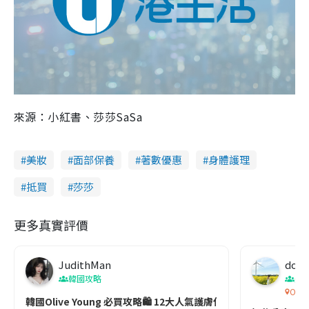
來源：小紅書、莎莎SaSa
美妝
面部保養
著數優惠
身體護理
抵買
莎莎
更多真實評價
JudithMan
dop
韓國攻略
美
Oli
韓國Olive Young 必買攻略🛍️ 12大人氣護膚化妝品排名！集精