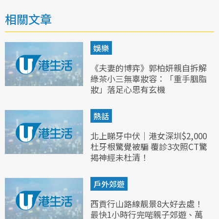
相關文章
娛樂
《夫妻的博弈》郭柏妍親自拆解
綠茶小三無辜妝容：「重手胭脂
妝」落足心思有玄機
熱話
北上睇牙中伏｜港女深圳$2,000
杜牙根驚覺被騙 覆診3次照CT驚
揭神經未杜清！
戶外郊遊
西貢行山路線靚景8大好去處！
最快1小時行完啱親子郊遊、萬