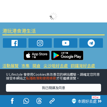
港玩港食港生活
活動展覽
市集
開倉
尖沙咀好去處
銅鑼灣好去處
元朗好去處
荃灣好去處
旺角好去處
社會
餐廳情報
U Lifestyle 會使用Cookies來改善您的網站體驗，請確定您同意
戶外郊遊
社會福利
接受本網站之
私隱政策和使用條款
才可繼續瀏覽。
熱門類別
我已閱讀及同意
網民熱話
活動展覽
市集
開倉
尖沙咀好去處
銅鑼灣好去處
元朗好去處
荃灣好去處
旺角好去處
社會
本週好去處
餐廳情報
戶外郊遊