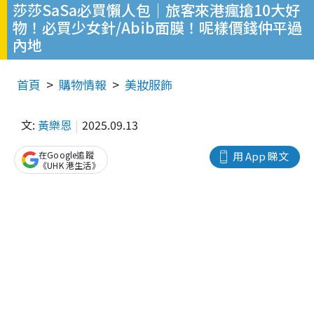
莎莎SaSa必買懶人包｜旅客來港瘋搶10大好
物！必買少女針/Abib面膜！呢樣價錢仲平過
內地
首頁
購物情報
美妝服飾
文:
黃樂恩
2025.09.13
在Google追蹤
用 App 睇文
《UHK 港生活》