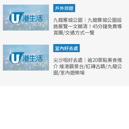
戶外郊遊
九龍寨城公園︱九龍寨城公園設
施展覽一文睇清！45分鐘免費導
賞團/交通方式一覽
室內好去處
尖沙咀好去處｜逾20景點美食推
介 維港觀景台/紅磚古蹟/九龍公
園/室內遊樂場