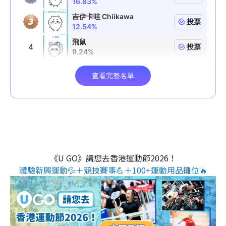
《U GO》請您去香港運動節2026！
體驗新興運動💦＋競技賽事💪＋100+運動用品攤位🔥