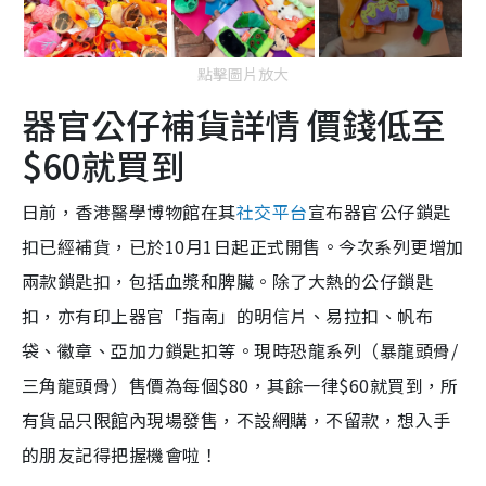
點擊圖片放大
器官公仔補貨詳情 價錢低至
$60就買到
日前，香港醫學博物館在其
社交平台
宣布器官公仔鎖匙
扣已經補貨，已於10月1日起正式開售。今次系列更增加
兩款鎖匙扣，包括血漿和脾臟。除了大熱的公仔鎖匙
扣，亦有印上器官「指南」的明信片、易拉扣、帆布
袋、徽章、亞加力鎖匙扣等。現時恐龍系列（暴龍頭骨/
三角龍頭骨）售價為每個$80，其餘一律$60就買到，所
有貨品只限館內現場發售，不設網購，不留款，想入手
的朋友記得把握機會啦！