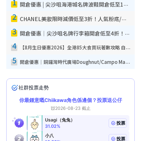
1
開倉優惠 | 尖沙咀海港城名牌波鞋開倉低至1折！On鞋$899起／Joy&Peace鞋履$98起
2
CHANEL美妝限時減價低至3折！人氣粉底/唇膏/精華液低至$275！COCO香水都有平
3
開倉優惠｜尖沙咀名牌行李箱開倉低至4折！一連5日 American Tourister/ace./Hallmark $200起！
4
【8月生日優惠2026】全港85大食買玩著數攻略 自助餐/火鍋放題同行免費＋誠品/DONKI送現金券
5
開倉優惠｜銅鑼灣時代廣場Doughnut/Campo Marzio開倉低至1折！背囊、書包、手袋劈價$200起