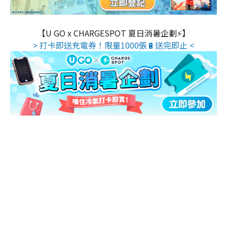
【U GO x CHARGESPOT 夏日消暑企劃⚡】
> 打卡即送充電券！限量1000張🔋送完即止 <