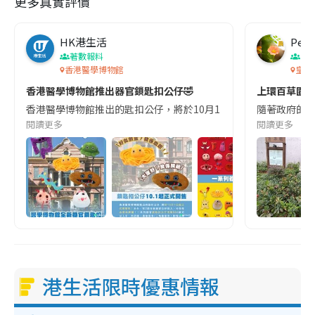
更多真實評價
HK港生活
Pete
著數報料
香
香港醫學博物館
皇后
香港醫學博物館推出器官鎖匙扣公仔🤣
上環百草園🌿 尋
香港醫學博物館推出的匙扣公仔，將於10月1日起正式開售啦！一系列器官
隨著政府的對
閱讀更多
閱讀更多
港生活限時優惠情報