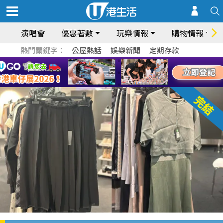
演唱會
優惠著數
玩樂情報
購物情報
熱門關鍵字：
公屋熱話
娛樂新聞
定期存款