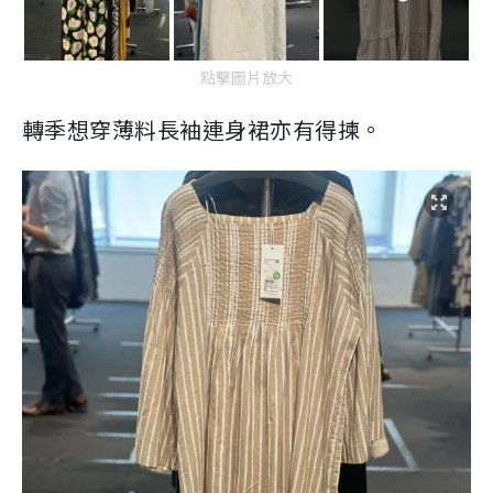
點擊圖片放大
轉季想穿薄料長袖連身裙亦有得揀。