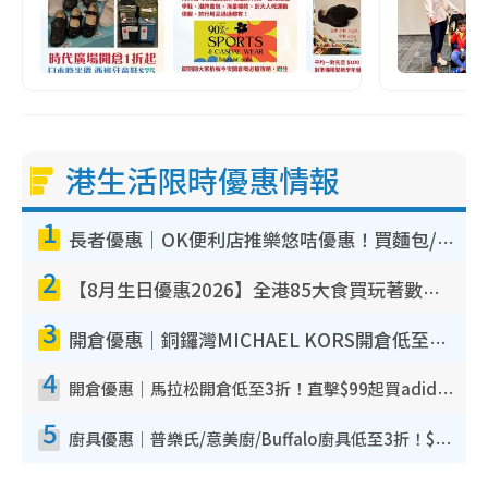
港生活限時優惠情報
1
長者優惠｜OK便利店推樂悠咭優惠！買麵包/牛奶/保健品拍卡即減
2
【8月生日優惠2026】全港85大食買玩著數攻略 自助餐/火鍋放題同行免費＋誠品/DONKI送現金券
3
開倉優惠｜銅鑼灣MICHAEL KORS開倉低至17折！直擊$500起買手袋/銀包/鞋款 必買經典Jet Set系列
4
開倉優惠｜馬拉松開倉低至3折！直擊$99起買adidas／New Balance／Puma鞋款 STANLEY保溫杯劈價至$119起
5
廚具優惠｜普樂氏/意美廚/Buffalo廚具低至3折！$89起買煎鍋／炒鑊／個人鍋 同場小家電激減至$99起