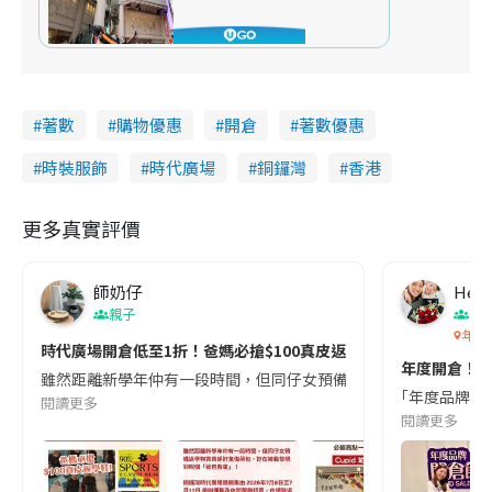
著數
購物優惠
開倉
著數優惠
時裝服飾
時代廣場
銅鑼灣
香港
更多真實評價
師奶仔
Heih
親子
著
年度
時代廣場開倉低至1折！爸媽必搶$100真皮返學鞋／童裝襪$5起👟日
年度開倉！執平
雖然距離新學年仲有一段時間，但同仔女預備返學物資真係好鬼傷荷包，好
｢年度品牌開倉
閱讀更多
閱讀更多