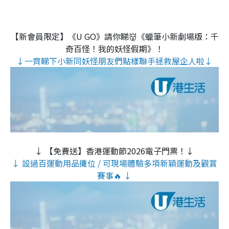
【新會員限定】《U GO》請你睇👹《蠟筆小新劇場版：千
奇百怪！我的妖怪假期》！
↓一齊睇下小新同妖怪朋友們點樣聯手拯救屋企人啦↓
↓ 【免費送】香港運動節2026電子門票！↓
↓ 設過百運動用品攤位 / 可現場體驗多項新穎運動及觀賞
賽事🔥 ↓