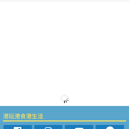
港玩港食港生活