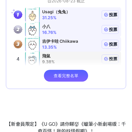
【新會員限定】《U GO》請你睇👹《蠟筆小新劇場版：千
奇百怪！我的妖怪假期》！