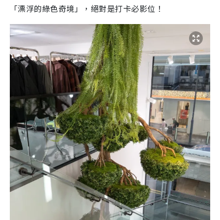
「
漂浮的綠色奇境」，絕對是打卡必影位！