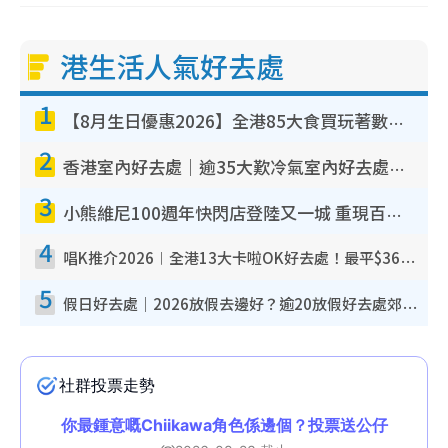
港生活人氣好去處
1
【8月生日優惠2026】全港85大食買玩著數攻略 自助餐/火鍋放題同行免費＋誠品/DONKI送現金券
2
香港室內好去處｜逾35大歎冷氣室內好去處推介 室內活動免費避雨無懼落雨
3
小熊維尼100週年快閃店登陸又一城 重現百畝森林經典場景／獨家限定盲盒登場／專屬DIY香水
4
唱K推介2026︱全港13大卡啦OK好去處！最平$36起 日文K都有！(附地址+收費詳情)
5
假日好去處｜2026放假去邊好？逾20放假好去處郊外/秘景 休閒半日或一日遊