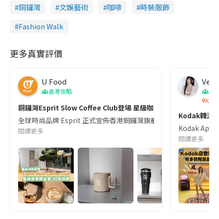
銅鑼灣
文娛藝術
咖啡
時裝服飾
Fashion Walk
更多真實評價
U Food
Venu
香港攻略
潮
Koda
銅鑼灣Esprit Slow Coffee Club登場 星級咖啡師坐鎮/虹吸咖啡/
Kodak韓
全球時尚品牌 Esprit 正式宣佈香港銅鑼灣旗艦店隆重開幕，同場加映品牌首
Kodak 
閱讀更多
閱讀更多