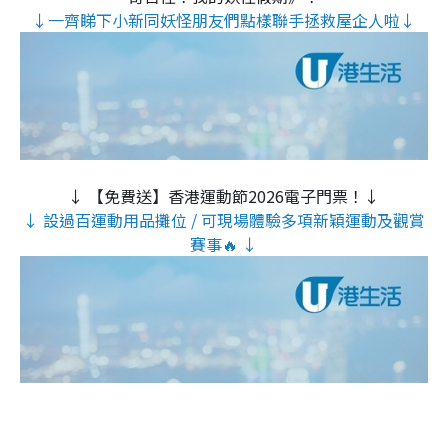
↓一齊睇下小新同妖怪朋友們點樣聯手拯救屋企人啦↓
↓ 【免費送】香港運動節2026電子門票！↓
↓ 設過百運動用品攤位 / 可現場體驗多項新穎運動及觀賞
賽事🔥 ↓