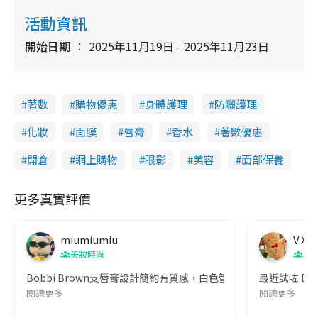
活動資訊
開始日期
2025年11月19日 - 2025年11月23日
著數
購物優惠
身體護理
防曬護理
化妝
面膜
唇膏
香水
著數優惠
開倉
網上購物
眼影
美容
面部保養
更多真實評價
miumiumiu
V.X
美妝時尚
美
Bobbi Brown支唇膏設計簡約有質感，白色管身好class
最近試咗 B
閱讀更多
閱讀更多