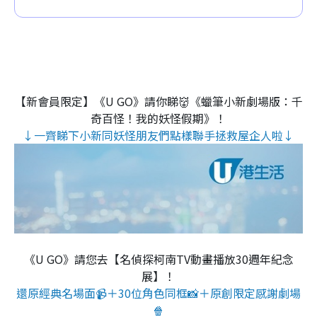
【新會員限定】《U GO》請你睇👹《蠟筆小新劇場版：千
奇百怪！我的妖怪假期》！
↓一齊睇下小新同妖怪朋友們點樣聯手拯救屋企人啦↓
《U GO》請您去【名偵探柯南TV動畫播放30週年紀念
展】！
還原經典名場面📹＋30位角色同框📸＋原創限定感謝劇場
🍿