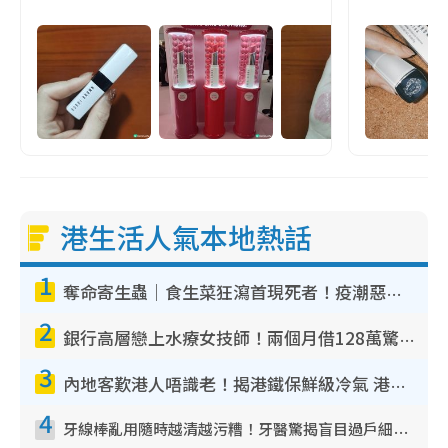
港生活人氣本地熱話
1
奪命寄生蟲｜食生菜狂瀉首現死者！疫潮惡化錄1.8萬宗病例 揭洗菜3大謬誤
2
銀行高層戀上水療女技師！兩個月借128萬驚覺「沉船」沉落火海 揭背後疑似邪教操控賣淫
3
內地客歎港人唔識老！揭港鐵保鮮級冷氣 港人求放過：咪投訴
4
牙線棒亂用隨時越清越污糟！牙醫驚揭盲目過戶細菌恐致蛀牙：呢種先係日常真保養