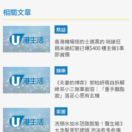
相關文章
熱話
香港機場搭的士遇黑的 咪錶狂
跳未過紅隧已爆$400 樓主做1事
即減價
娛樂
《夫妻的博弈》郭柏妍親自拆解
綠茶小三無辜妝容：「重手胭脂
妝」落足心思有玄機
家居
洗頭水加水恐致脫髮！醫生揭3
大洗髮常犯錯誤 泡沫愈多愈傷