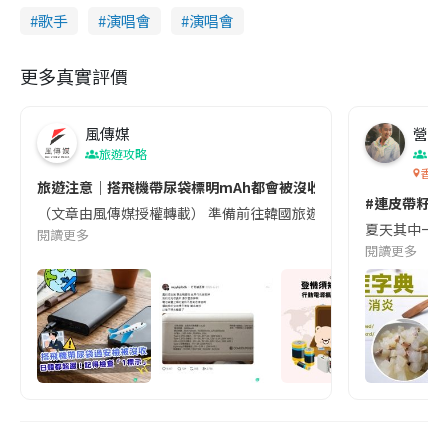
歌手
演唱會
演唱會
更多真實評價
風傳媒
營養教
旅遊攻略
生
香港
旅遊注意｜搭飛機帶尿袋標明mAh都會被沒收😱出發前切記檢查「1
#連皮帶籽都
（文章由風傳媒授權轉載） 準備前往韓國旅遊的民眾，近期要特別留
夏天其中一種時
閱讀更多
閱讀更多