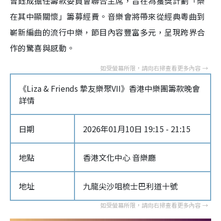
曾鈺成擔任籌款委員會聯合主席，旨在為獲獎計劃「樂
在其中顯關懷」籌募經費。音樂會將帶來從經典粵曲到
嶄新編曲的流行中樂，節目內容豐富多元，呈現跨界合
作的驚喜與感動。
《Liza & Friends 摯友樂聚VII》香港中樂團籌款晚會
詳情
日期
2026年01月10日 19:15 - 21:15
地點
香港文化中心 音樂廳
地址
九龍尖沙咀梳士巴利道十號