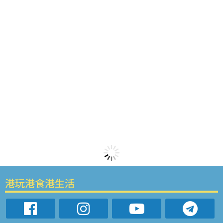
港玩港食港生活