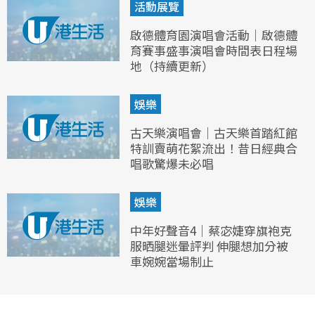
活動展覽
啟德體育園演唱會活動｜啟德體
育賽事盛事演唱會時間表日程場
地（持續更新）
娛樂
古天樂演唱會｜古天樂首踏紅館
特訓賣萌花絮流出！昔日經典合
唱歌驚爆未必唱
娛樂
中年好聲音4｜蔡宓婕穿旗袍克
服晒腿迷暈評判 伸腿想加分被
車婉婉當場制止