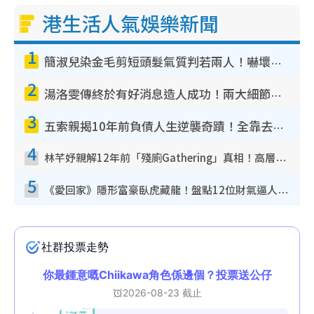
港生活人氣娛樂新聞
1
簡淑兒染金毛剪短頭髮氣質判若兩人！嚇壞老公麥大力都認唔出：「你做咩事？」
2
湯洛雯傳終於有好消息造人成功！兩大細節曝孕味極濃惹猜測：大肚婆先會咁！
3
五索親揭10年前負債人生逆襲奇蹟！全靠去一地方轉運後即遇上馬先生
4
林芊妤親解12年前「殘廁Gathering」真相！高層解約一句話重創尊嚴至今拒返TVB
5
《愛回家》隱形富豪臥虎藏龍！盤點12位財氣逼人的有錢藝人：呢位靚女3億身家唔憂做