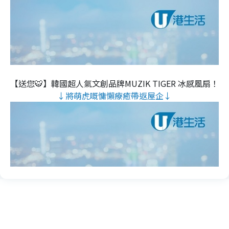
【送您🐯】韓國超人氣文創品牌MUZIK TIGER 冰感風扇！
↓將萌虎嘅慵懶療癒帶返屋企↓