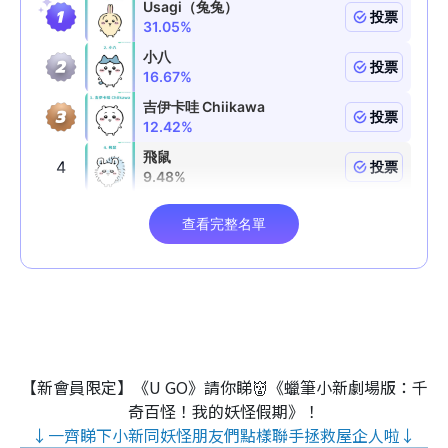
【新會員限定】《U GO》請你睇👹《蠟筆小新劇場版：千
奇百怪！我的妖怪假期》！
↓一齊睇下小新同妖怪朋友們點樣聯手拯救屋企人啦↓