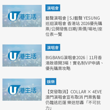
演唱會
藝聲演唱會 | SJ藝聲 YESUNG
巡迴演唱會 香港站 2026優先購
票/公開發售日期/票價/場地/座
位表一覽
演唱會
BIGBANG演唱會2026｜11月香
港啟德開3場！實名制VIP申請、
優先購票攻略
娛樂
【突發取消】COLLAR × 4EVE
澳門演唱會宣布取消 門票售罄
仍難逃厄運 樂迷怒轟「不可抗
力」