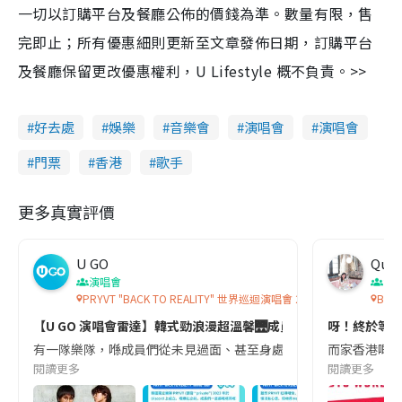
一切以訂購平台及餐廳公佈的價錢為準。數量有限，售
完即止；所有優惠細則更新至文章發佈日期，訂購平台
及餐廳保留更改優惠權利，U Lifestyle 概不負責。>>
好去處
娛樂
音樂會
演唱會
演唱會
門票
香港
歌手
更多真實評價
U GO
Quee
演唱會
演
PRYVT "BACK TO REALITY" 世界巡迴演唱會 2026 香港站
BTS
【U GO 演唱會雷達】韓式勁浪漫超溫馨🌉成員未過見面就紅遍全球？ P
呀！終於等到！
有一隊樂隊，喺成員們從未見過面、甚至身處不同國家嘅情況下，竟然累積超過
而家香港嘅粉絲
閱讀更多
閱讀更多