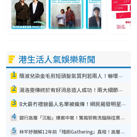
港生活人氣娛樂新聞
1
簡淑兒染金毛剪短頭髮氣質判若兩人！嚇壞老公麥大力都認唔出：「你做咩事？」
2
湯洛雯傳終於有好消息造人成功！兩大細節曝孕味極濃惹猜測：大肚婆先會咁！
3
8大最冇禮貌藝人名單被瘋傳！網民揭發明星真面目 一致數臭呢位係無品天花板？
4
銀行高層「沉船」爆案中案！驚揭邪教洗腦操控賣淫被吞600萬 幕後黑手講多錯多
5
林芊妤親解12年前「殘廁Gathering」真相！高層解約一句話重創尊嚴至今拒返TVB