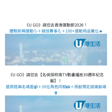
《U GO》請您去香港運動節2026！
體驗新興運動💦＋競技賽事💪＋100+運動用品攤位🔥
《U GO》請您去【名偵探柯南TV動畫播放30週年紀念
展】！
還原經典名場面📹＋30位角色同框📸＋原創限定感謝劇場
🍿