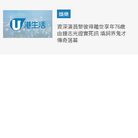
娛樂
資深演員黎彼得離世享年76歲
由鍾志光證實死訊 填詞界鬼才
傳奇落幕