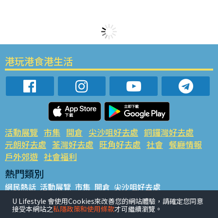
港玩港食港生活
活動展覽
市集
開倉
尖沙咀好去處
銅鑼灣好去處
元朗好去處
荃灣好去處
旺角好去處
社會
餐廳情報
戶外郊遊
社會福利
熱門類別
網民熱話
活動展覽
市集
開倉
尖沙咀好去處
銅鑼灣好去處
元朗好去處
荃灣好去處
旺角好去處
社會
U Lifestyle 會使用Cookies來改善您的網站體驗，請確定您同意
接受本網站之
私隱政策和使用條款
才可繼續瀏覽。
餐廳情報
戶外郊遊