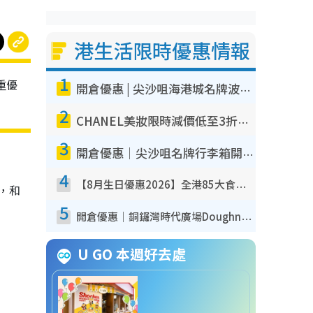
港生活限時優惠情報
1
三重優
開倉優惠 | 尖沙咀海港城名牌波鞋開倉低至1折！On鞋$899起／Joy&Peace鞋履$98起
2
CHANEL美妝限時減價低至3折！人氣粉底/唇膏/精華液低至$275！COCO香水都有平
3
開倉優惠｜尖沙咀名牌行李箱開倉低至4折！一連5日 American Tourister/ace./Hallmark $200起！
4
【8月生日優惠2026】全港85大食買玩著數攻略 自助餐/火鍋放題同行免費＋誠品/DONKI送現金券
S，和
5
開倉優惠｜銅鑼灣時代廣場Doughnut/Campo Marzio開倉低至1折！背囊、書包、手袋劈價$200起
U GO 本週好去處