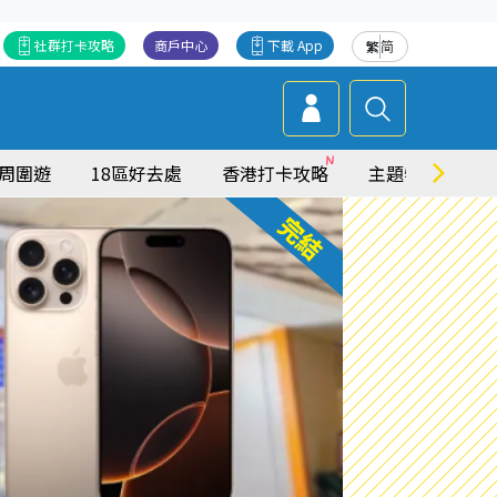
社群打卡攻略
商戶中心
下載 App
繁
简
周圍遊
18區好去處
香港打卡攻略
主題特集