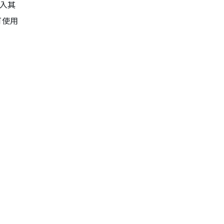
入其
可使用