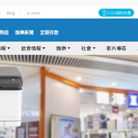
Blog
e-zone
U GO搵好去處
熱話
娛樂新聞
定期存款
情報
飲食情報
娛樂
社會
影片專區