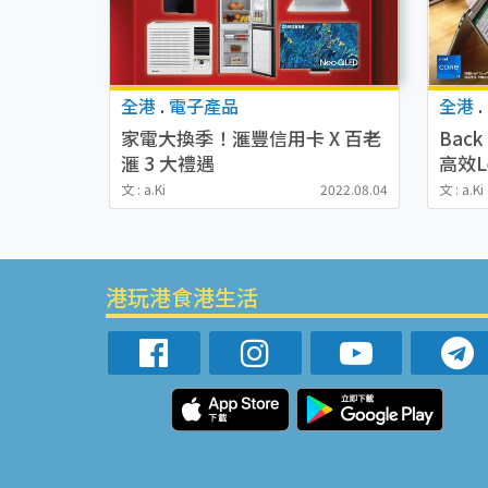
全港
.
電子產品
全港
.
家電大換季！滙豐信用卡 X 百老
Back
滙 3 大禮遇
高效Le
文 : a.Ki
2022.08.04
文 : a.Ki
港玩港食港生活