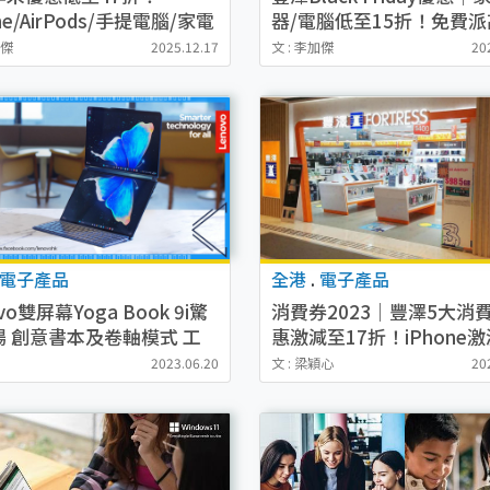
ne/AirPods/手提電腦/家電
器/電腦低至15折！免費派
$2750入手4K QLED電視
$220優惠券
加傑
2025.12.17
文 : 李加傑
20
電子產品
全港
.
電子產品
vo雙屏幕Yoga Book 9i驚
消費券2023｜豐澤5大消
場 創意書本及卷軸模式 工
惠激減至17折！iPhone激
快 娛樂更爽
起！Dyson風筒$368起
2023.06.20
文 : 梁穎心
20