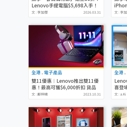
Lenovo手提電腦$5,698入手！
iPho
補貼高達$4,600
特價！
文 : 李加傑
2026.03.31
文 : 李
Apple/ASUS/Lenovo
全港
.
電子產品
全港
.
雙11優惠︱Lenovo推出雙11優
Leno
惠！最高可獲$6,000折扣 貨品
喜登
低至$11.11！
作更
文 : 鄺梓晴
2023.10.31
文 : a.Ki