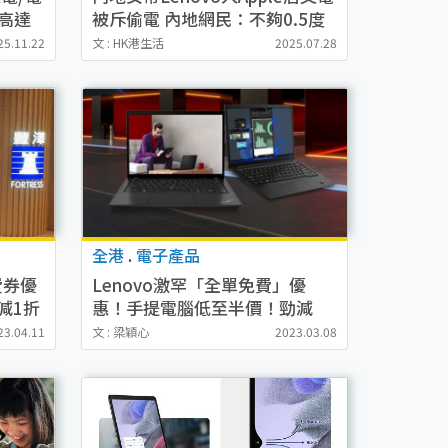
高達
被斥偷電 內地網民：不夠0.5度
電怎算偷
25.11.22
文 : HK港生活
2025.07.28
全港
.
電子產品
費券優
Lenovo激罕「全單免費」優
減1折
惠！手提電腦低至半價！勁減
$1.2萬！
23.04.11
文 : 梁穎心
2023.03.08