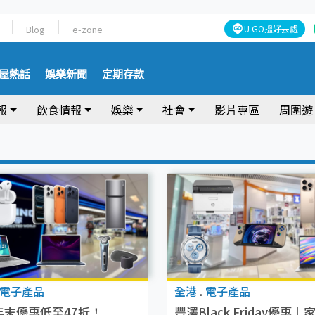
Blog
e-zone
U GO搵好去處
屋熱話
娛樂新聞
定期存款
報
飲食情報
娛樂
社會
影片專區
周圍遊
電子產品
全港
.
電子產品
年末優惠低至47折！
豐澤Black Friday優惠｜