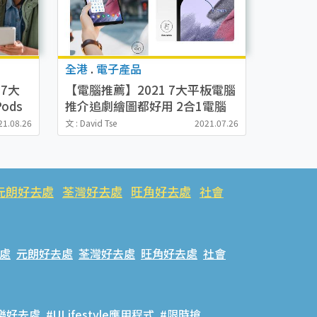
全港
.
電子產品
】7大
【電腦推薦】2021 7大平板電腦
ods
推介追劇繪圖都好用 2合1電腦
rosof
性價比高！
21.08.26
文 : David Tse
2021.07.26
Apple/Samsung/Microsoft
元朗好去處
荃灣好去處
旺角好去處
社會
處
元朗好去處
荃灣好去處
旺角好去處
社會
樂好去處
#ULifestyle應用程式
#限時搶