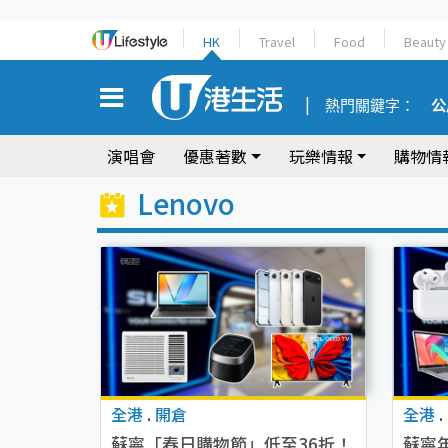
HK
Travel
Food
Beauty
熱門關鍵字：
公
演唱會
優惠著數
玩樂情報
購物情
Lenovo
全港
.
開倉
全港
.
蘇寧「春日購物節」低至36折！
蘇寧