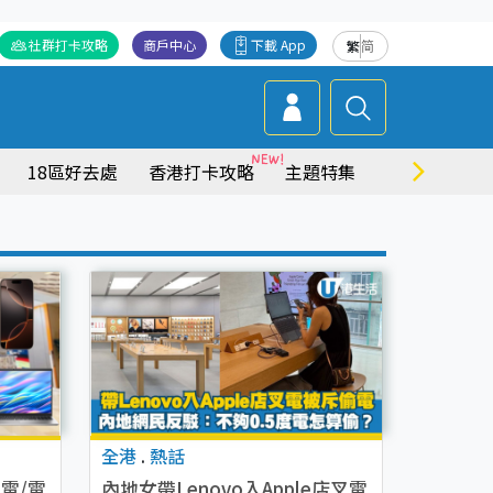
社群打卡攻略
商戶中心
下載 App
繁
简
18區好去處
香港打卡攻略
主題特集
商場情報
全港
.
熱話
家電/電
內地女帶Lenovo入Apple店叉電