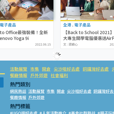
電子產品
全港
.
電子產品
 to Office最強裝備！全新
【Back to School 2021
novo Yoga 9i
大專生開學電腦優惠送AirP
Apple/ASUS/Lenovo/Mic
2022.06.15
文 : 梁穎心
20
t/DELL
活動展覽
市集
開倉
尖沙咀好去處
銅鑼灣好去處
餐廳情報
戶外郊遊
社會福利
熱門類別
網民熱話
活動展覽
市集
開倉
尖沙咀好去處
銅鑼灣好去
餐廳情報
戶外郊遊
熱門標籤
#UGO搵好去處
#人氣活動推介
#美食社群熱話
#親子玩