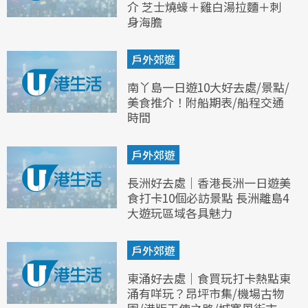
介 芝士燒蠔＋雞白湯拉麵＋刺
身海膽
戶外郊遊
南丫島一日遊10大好去處/景點/
美食推介！附船期表/船程交通
時間
戶外郊遊
長洲好去處｜香港長洲一日遊美
食打卡10個必訪景點 長洲離島4
大遊玩區域各具魅力
戶外郊遊
東涌好去處｜食買玩打卡熱點東
涌有咩玩？昂坪市集/機場古物