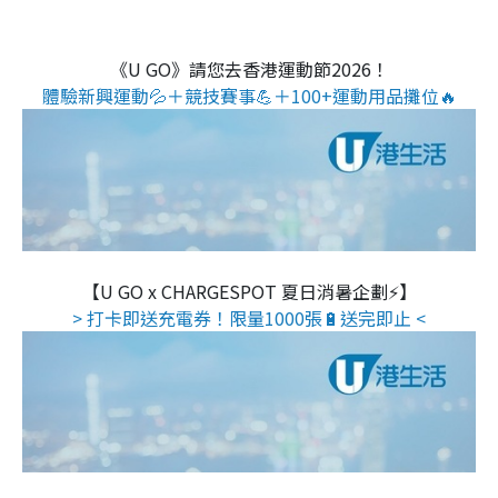
《U GO》請您去香港運動節2026！
體驗新興運動💦＋競技賽事💪＋100+運動用品攤位🔥
【U GO x CHARGESPOT 夏日消暑企劃⚡】
> 打卡即送充電券！限量1000張🔋送完即止 <