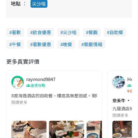
地點
尖沙咀
著數
飲食優惠
尖沙咀
餐廳
自助餐
午餐
著數優惠
晚餐
餐廳情報
更多真實評價
raymond9847
Hein
香港攻略
擦
倚窗
8度海逸酒店的自助餐，樓底高無壓迫感。現時主打「蟹皇．海鮮交響曲
奈禾牛 · 
閱讀更多
九龍酒店倚窗
閱讀更多