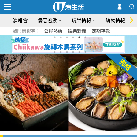
演唱會
優惠著數
玩樂情報
購物情報
熱門關鍵字：
公屋熱話
娛樂新聞
定期存款