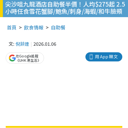
尖沙咀九龍酒店自助餐半價！人均$275起 2.5
小時任食雪花蟹腳/鮑魚/刺身/海蝦/和牛臉頰
首頁
飲食情報
自助餐
文:
倪菲連
2026.01.06
在Google追蹤
用 App 睇文
《UHK 港生活》