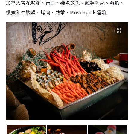
加拿大雪花蟹腳、青口、磯煮鮑魚、雜綿刺身、海蝦、
慢煮和牛臉頰、烤肉、熱葷、Mövenpick 雪糕