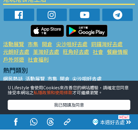
活動展覽
市集
開倉
尖沙咀好去處
銅鑼灣好去處
元朗好去處
荃灣好去處
旺角好去處
社會
餐廳情報
戶外郊遊
社會福利
熱門類別
網民熱話
活動展覽
市集
開倉
尖沙咀好去處
銅鑼灣好去處
元朗好去處
荃灣好去處
旺角好去處
社會
U Lifestyle 會使用Cookies來改善您的網站體驗，請確定您同意
接受本網站之
私隱政策和使用條款
才可繼續瀏覽。
餐廳情報
戶外郊遊
熱門標籤
我已閱讀及同意
#UGO搵好去處
#人氣活動推介
#美食社群熱話
#親子玩樂好去處
#ULifestyle應用程式
#限時搶
本週好去處
#UJetso禮物放送
#ULifestyle商戶中心
#著數
#網絡熱話