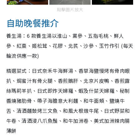
點擊圖片放大
自助晚餐推介
養生湯：6 款養生湯以淮山、黨參、五指毛桃、鮮人
參、紅棗、姬松茸、花膠、北芪、沙參、玉竹作引 (每天
輪流供應一款)
精選菜式：日式奈禾牛海鮮湯、香草海鹽慢烤有骨肉眼
扒、焗蜜汁有骨火腿、香煎鵝肝、北京片皮鴨、香煎露
絲瑪莉羊扒、日式即炸天婦羅、蝦及什菜天婦羅、秘制
醬燒豬肋骨、帶子海膽意大利麵、和牛面頰、鹽燒牛
舌、清酒麵鼓烤三文魚、和風大根燉牛尾、日式野菜和
牛卷、清酒浸八爪魚鬚、和牛加洲卷、美式加洲辣肉腸
薄餅