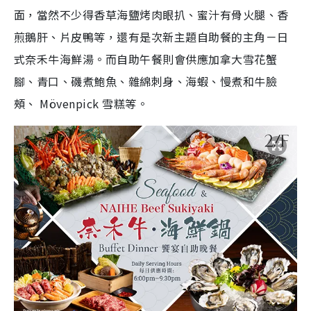
面，當然不少得香草海鹽烤肉眼扒、蜜汁有骨火腿、香
煎鵝肝、片皮鴨等，還有是次新主題自助餐的主角－日
式奈禾牛海鮮湯。而自助午餐則會供應加拿大雪花蟹
腳、青口、磯煮鮑魚、雜綿刺身、海蝦、慢煮和牛臉
頰、 Mövenpick 雪糕等。