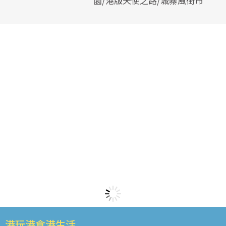
園/港版天使之路/城寨風街市
港玩港食港生活