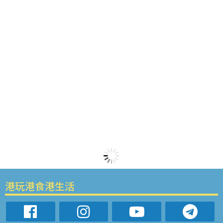
港玩港食港生活