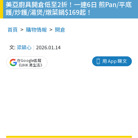
美亞廚具開倉低至2折！一連6日 煎Pan/平底
鑊/炒鑊/湯煲/燉菜鍋$169起！
首頁
購物情報
開倉
文:
梁穎心
2026.01.14
在Google追蹤
用 App 睇文
《UHK 港生活》