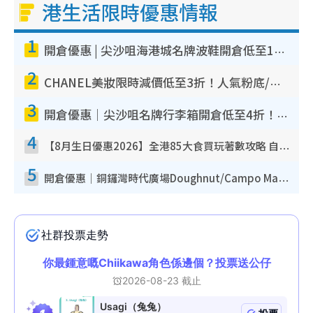
港生活限時優惠情報
1
開倉優惠 | 尖沙咀海港城名牌波鞋開倉低至1折！On鞋$899起／Joy&Peace鞋履$98起
2
CHANEL美妝限時減價低至3折！人氣粉底/唇膏/精華液低至$275！COCO香水都有平
3
開倉優惠｜尖沙咀名牌行李箱開倉低至4折！一連5日 American Tourister/ace./Hallmark $200起！
4
【8月生日優惠2026】全港85大食買玩著數攻略 自助餐/火鍋放題同行免費＋誠品/DONKI送現金券
5
開倉優惠｜銅鑼灣時代廣場Doughnut/Campo Marzio開倉低至1折！背囊、書包、手袋劈價$200起