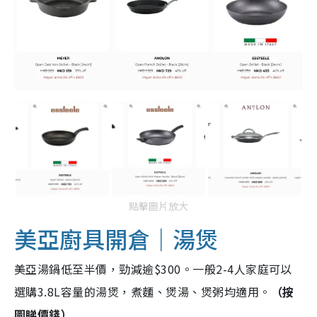
點擊圖片放大
美亞廚具開倉｜湯煲
美亞湯鍋低至半價，勁減逾$300。一般2-4人家庭可以
選購3.8L容量的湯煲，煮麵、煲湯、煲粥均適用。
（按
圖睇價錢）