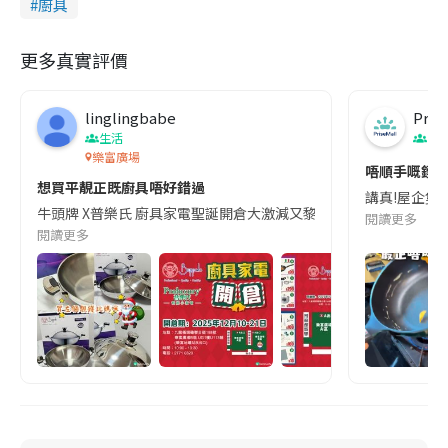
廚具
更多真實評價
linglingbabe
Pris
生活
生
樂富廣場
唔順手嘅鑊 
想買平靚正既廚具唔好錯過
講真!屋企隻鑊唔
牛頭牌 X普樂氏 廚具家電聖誕開倉大激減又黎啦 今次係樂富廣場B區舉行 開
閱讀更多
閱讀更多