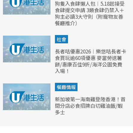
狗隻入食肆懶人包︱5.18起接受
食肆提交申請 3類食肆仍禁入＋
狗主必讀3大守則（附寵物友善
餐廳推介）
社會
長者咭優惠2026︱樂悠咭長者卡
食買玩逾60項優惠 麥當勞送薯
餅/惠康百佳9折/海洋公園免費
入場！
餐廳情報
新加坡第一海南雞登陸香港！首
間分店必食招牌白切雞油飯/蝦
多士