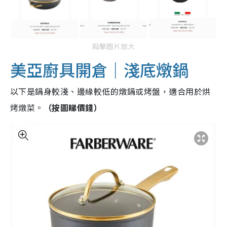
點擊圖片放大
美亞廚具開倉｜淺底燉鍋
以下是鍋身較淺、邊緣較低的燉鍋或烤盤，適合用於烘
烤燉菜。
（按圖睇價錢）