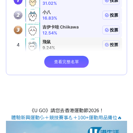
《U GO》請您去香港運動節2026！
體驗新興運動💦＋競技賽事💪＋100+運動用品攤位🔥