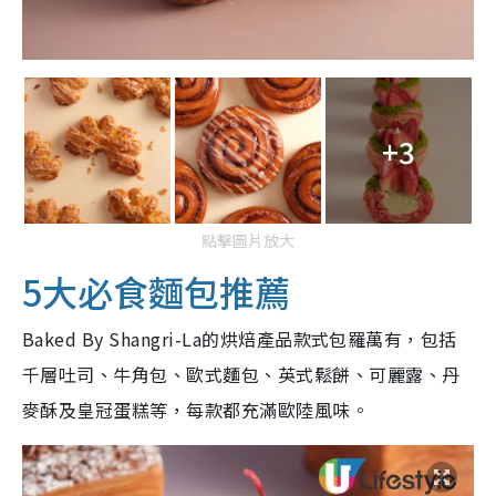
+3
點擊圖片放大
5大必食麵包推薦
Baked By Shangri-La的烘焙產品款式包羅萬有，包括
千層吐司、牛角包、歐式麵包、英式鬆餅、可麗露、丹
麥酥及皇冠蛋糕等，每款都充滿歐陸風味。