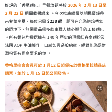
好評的「香聚麵包」早餐放題將於
2026 年 2 月 13 日至
2 月 22 日
期間載譽歸來
。今次推廣繼續以親民價錢帶
來奢華享受，每位只需
$218 起
，即可在充滿烘焙香氣
的環境下，無限量品嚐多款由職人精心製作的工藝麵包
。所有麵包均嚴選擁有 140 年歷史的頂級紅春麥麵粉及
法國 AOP 牛油製作，口感如雲朵般綿密，絕對能滿足對
澱粉質有極高要求的你
。
香格里拉會會員可於 1 月12 日起優先於香格里拉精品店
購票，並於 1 月 15 日起公開發售。