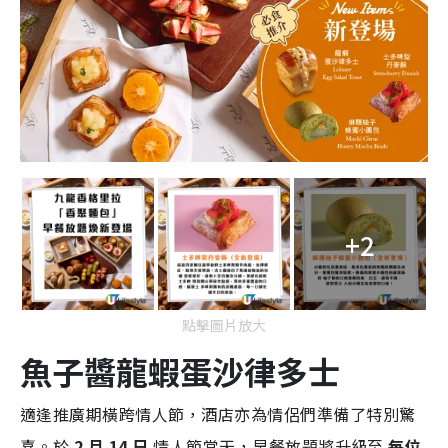
+2
點擊圖片放大
魚子醬龍蝦蛋沙律多士
適逢推廣期橫跨情人節，酒店亦為情侶們準備了特別驚
喜。於
2 月 14 日
情人節當天，早餐放題將升級至
每位