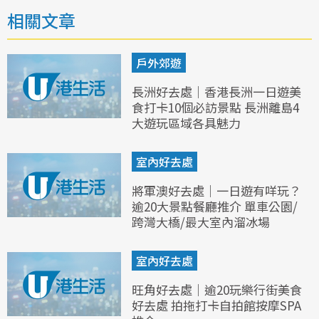
相關文章
戶外郊遊
長洲好去處｜香港長洲一日遊美
食打卡10個必訪景點 長洲離島4
大遊玩區域各具魅力
室內好去處
將軍澳好去處｜一日遊有咩玩？
逾20大景點餐廳推介 單車公園/
跨灣大橋/最大室內溜冰場
室內好去處
旺角好去處｜逾20玩樂行街美食
好去處 拍拖打卡自拍館按摩SPA