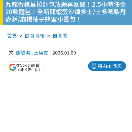
九龍香格里拉麵包放題再回歸！2.5小時任食
20款麵包！全新龍蝦蛋沙律多士/士多啤梨丹
麥酥/麻糬柚子蜂蜜小圓包！
首頁
飲食情報
自助餐
文:
唐敏淇
,
王煥雯
2026.01.09
在Google追蹤
用 App 睇文
《UHK 港生活》