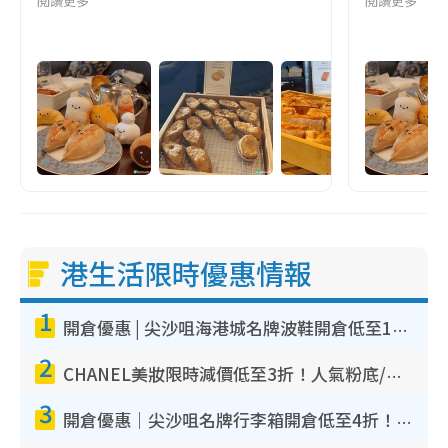
閱讀更多
閱讀更多
港生活限時優惠情報
1
開倉優惠 | 尖沙咀海港城名牌波鞋開倉低至1折！On鞋$899起／Joy&Peace鞋履$98起
2
CHANEL美妝限時減價低至3折！人氣粉底/唇膏/精華液低至$275！COCO香水都有平
3
開倉優惠｜尖沙咀名牌行李箱開倉低至4折！一連5日 American Tourister/ace./Hallmark $200起！