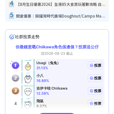
4
【8月生日優惠2026】全港85大食買玩著數攻略 自助餐/火鍋放題同行免費＋誠品/DONKI送現金券
5
開倉優惠｜銅鑼灣時代廣場Doughnut/Campo Marzio開倉低至1折！背囊、書包、手袋劈價$200起