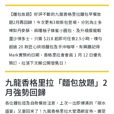
【麵包放題】好評不斷的九龍香格里拉麵包早餐放
題2月再回歸！今次更有3款新包登場，分別為士多
啤梨丹麥酥、麻糬柚子蜂蜜小圓包、及升級版龍蝦
蛋沙律多士，只需 $218 起即可任食2.5小時，嘆勻
超過 20 款匠心烘焙麵包及手沖咖啡。有興趣記得
Mark實預約日期，香格里拉會會員 1 月 12 日優先
預訂，拉落下文睇公開發售日！
九龍香格里拉「麵包放題」2
月強勢回歸
各位麵包控及自助餐迷注意，上次一出即爆滿的「碳水
盛宴」又要回來了！九龍香格里拉大堂酒廊宣佈，廣受