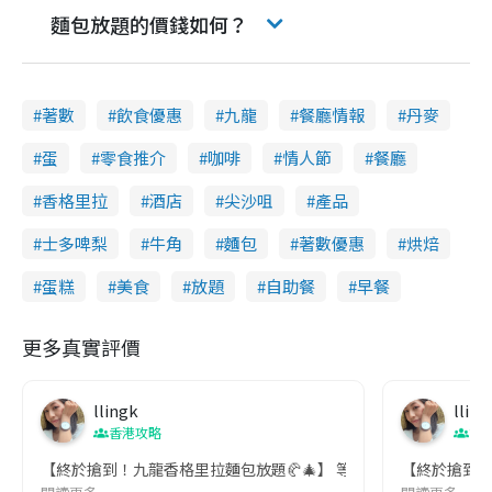
麵包放題的價錢如何？
著數
飲食優惠
九龍
餐廳情報
丹麥
蛋
零食推介
咖啡
情人節
餐廳
香格里拉
酒店
尖沙咀
產品
士多啤梨
牛角
麵包
著數優惠
烘焙
蛋糕
美食
放題
自助餐
早餐
更多真實評價
llingk
lling
香港攻略
節
【終於搶到！九龍香格里拉麵包放題🥐🎄】 等咗好耐，幾經辛苦先
【終於搶到！