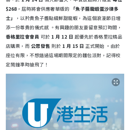
$268
，屆時將會供應奢華版的
「魚子醬龍蝦蛋沙律多
士」
，以矜貴魚子醬點綴鮮甜龍蝦，為這個浪漫節日增
添一份尊貴的儀式感
。有興趣的朋友要留意預訂時間，
香格里拉會會員
可於
1 月 12 日
起優先於香格里拉精品
店購票，而
公眾發售
則於
1 月 15 日
正式開始
。由於
座位有限，不想錯過這場期間限定的麵包派對，記得校
定鬧鐘準時搶飛了！