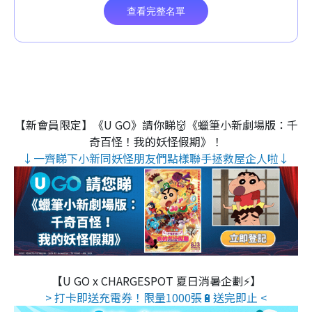
【新會員限定】《U GO》請你睇👹《蠟筆小新劇場版：千
奇百怪！我的妖怪假期》！
↓一齊睇下小新同妖怪朋友們點樣聯手拯救屋企人啦↓
【U GO x CHARGESPOT 夏日消暑企劃⚡】
> 打卡即送充電券！限量1000張🔋送完即止 <