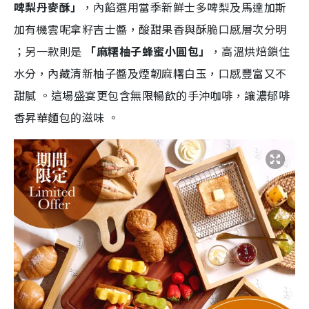
啤梨丹麥酥」
，內餡選用當季新鮮士多啤梨及馬達加斯
加有機雲呢拿籽吉士醬，酸甜果香與酥脆口感層次分明
；另一款則是
「麻糬柚子蜂蜜小圓包」
，高溫烘焙鎖住
水分，內藏清新柚子醬及煙韌麻糬白玉，口感豐富又不
甜膩
。這場盛宴更包含無限暢飲的手沖咖啡，讓濃郁啡
香昇華麵包的滋味
。