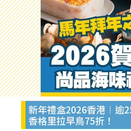
新年禮盒2026香港︱逾2
香格里拉早鳥75折！