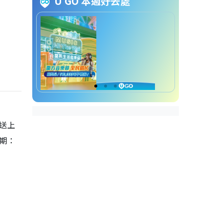
U GO 本週好去處
家新年禮盒早鳥低至78折
新年禮盒2026香港︱6. 皇玥新年
禮盒及糕點優惠全店買3送1
新年禮盒2026香港︱7. 奇華餅家
蘿蔔糕/年糕禮券早鳥77折
新年禮盒2026香港︱8. 鴻福堂賀
年糕點買6送1
您送上
新年禮盒2026香港︱9. 望月
日期：
Pokémon/罐頭豬LuLu聯乘預訂
8折起
新年禮盒2026香港︱10. IKEA賀
年糕點「瑞典肉丸櫻花蝦蘿蔔
糕」