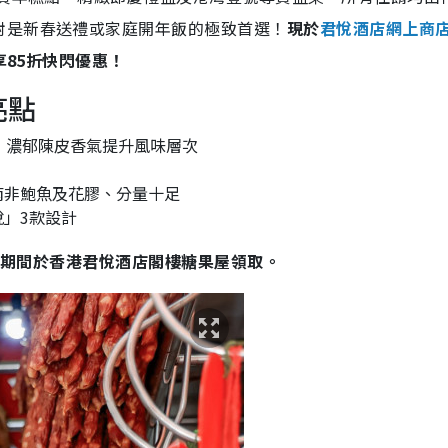
對是新春送禮或家庭開年飯的極致首選！
現於
君悅酒店網上商
享85折快閃優惠！
亮點
」濃郁陳皮香氣提升風味層次
南非鮑魚及花膠、分量十足
」3款設計
6日期間於香港君悅酒店閣樓糖果屋領取。