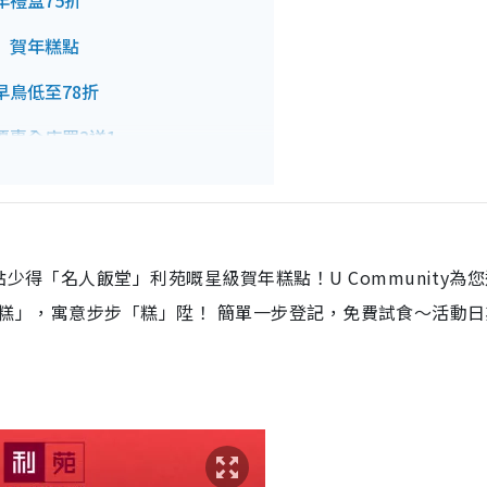
年禮盒75折
糖」賀年糕點
早鳥低至78折
優惠全店買3送1
糕禮券早鳥77折
1
頭豬LuLu聯乘預訂8折起
少得「名人飯堂」利苑嘅星級賀年糕點！U Community為
如意蘿蔔糕」，寓意步步「糕」陞！ 簡單一步登記，免費試食～活動
「瑞典肉丸櫻花蝦蘿蔔糕」
鳥7折起
華減糖年糕/米芝蓮蘿蔔糕
年糕禮盒/禮籃8折起