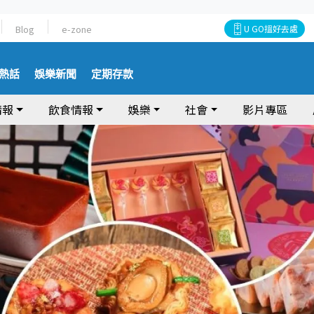
Blog
e-zone
U GO搵好去處
熱話
娛樂新聞
定期存款
情報
飲食情報
娛樂
社會
影片專區