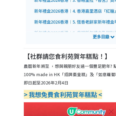
新年禮盒2026香港︱3. 香格里拉「香宮」賀
新年禮盒2026香港︱4. 香港嘉里酒店「紅
新年禮盒2026香港︱5. 恆香老餅家新年禮盒
新年禮盒2026香港︱6. 皇玥新年禮盒及糕點
新年禮盒2026香港︱7. 奇華餅家蘿蔔糕/年
新年禮盒2026香港︱8. 鴻福堂賀年糕點買6送
【社群請您食利苑賀年糕點！】
新年禮盒2026香港︱9. 望月Pokémon/罐
農曆新年將至 ，想與親朋好友過一個豐足肥年? 點
100% made in HK「招牌棗皇糕」及「
新年禮盒2026香港︱10. IKEA賀年糕點
即日起至2026年2月4日
新年禮盒2026香港︱11. 緻素坊素食年糕早
> 我想免費食利苑賀年糕點 <
新年禮盒2026香港︱12. 香港麗晶酒店奢
新年禮盒2026香港︱13. 粵菜食府明閣匠心