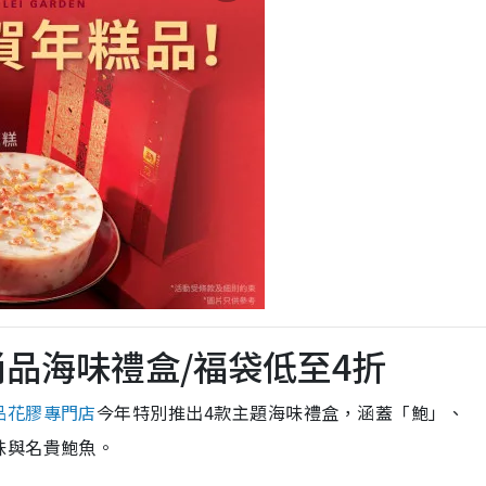
茗悅賀年糕點
」南非四頭鮑魚蘿蔔糕
年糕點/鮑魚禮品籃
軒」首推傳統糕點
8起
盒85折早鳥預訂
/古法年糕$168起
s賀年甜點禮盒
 尚品海味禮盒/福袋低至4折
因博士茶+送限量生肖利是封
品花膠專門店
今年特別推出4款主題海味禮盒，涵蓋「鮑」、
食限量鮑魚千層撻/臘味蘿蔔千層撻
味與名貴鮑魚。
試瑤柱蘿蔔糕/桂花馬蹄糕