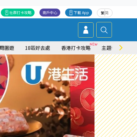
社群打卡攻略
商戶中心
下載 App
繁
简
周圍遊
18區好去處
香港打卡攻略
主題特集