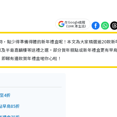
在Google追蹤
《UHK 港生活》
年時，點少得準備得體的新年禮盒呢！本文為大家精選逾20款新
以及半島嘉麟樓等送禮之選。部分賀年糕點或新年禮盒更有早
手，即睇有邊款賀年禮盒啱你心啦！
低至4折
點早鳥85折