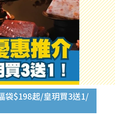
$198起/皇玥買3送1/