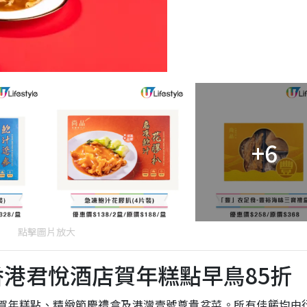
+6
點擊圖片放大
 香港君悅酒店賀年糕點早鳥85折
的賀年糕點、精緻節慶禮盒及港灣壹號尊貴盆菜。所有佳餚均由