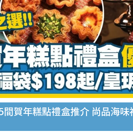
5間賀年糕點禮盒推介 尚品海味福袋