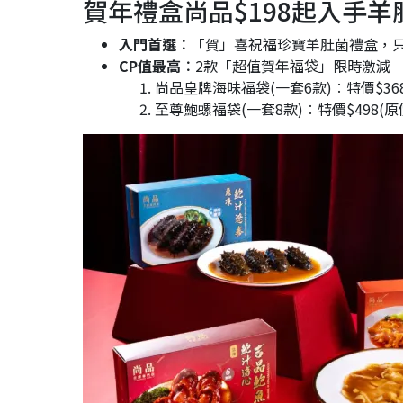
賀年禮盒尚品$198起入手羊
新年禮盒2026香港︱25. 艇王賀年糕點必試
入門首選︰
「賀」喜祝福珍寶羊肚菌禮盒，只
新年禮盒2026香港︱26. 霞飛飛京川滬特色
CP值最高︰
2款「超值賀年福袋」限時激減
尚品皇牌海味福袋(一套6款)︰特價$368(
新年禮盒2026香港︱27. LUCULLUS龍島2
至尊鮑螺福袋(一套8款)︰特價$498(原價$
新年禮盒2026香港︱28. 嘉頓「臻悅」系列
新年禮盒2026香港︱29. 堅離地脆手工曲