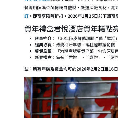
餐總廚陳漢章師傅親自監製，嚴選頂級食材，絕
訂
，即可享限時折扣。2026年1月25日前下單可
賀年禮盒君悅酒店賀年糕點
限量推介︰
「30年陳皮鮮鴨潤腸油鴨芋頭糕
經典必買︰
傳統椰汁年糕、瑤柱臘味蘿蔔糕
尊貴盆菜︰
「港灣壹號尊貴盆菜」包含原隻
新春禮盒︰
備有「君悅」、「喜悅」、「常悅
註︰所有年糕及禮盒均可於2026年2月2日至1