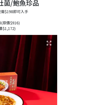
肚菌/鮑魚珍品
瑤柱蘿蔔糕
需$198即可入手
賀年年糕
原價$916)
026新年禮盒
1,172)
新春禮盒
奇禮盒拜年送禮首選