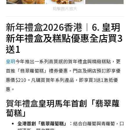
點擊圖片放大
新年禮盒2026香港︱6.
皇玥
新年禮盒及糕點優惠
全店買3
送1
皇玥
今年推出一系列高質感的賀年禮盒與精緻糕點，更
首推「翡翠蘿蔔糕」禮券優惠，門店及網店預訂即享優
惠價$210。凡購買賀年系列產品，即享買3送1激抵優
惠。
賀年禮盒
皇玥
馬年首創「翡翠蘿
蔔糕」
全港首創「翡翠蘿蔔糕」︰
結合白蘿蔔與青蘿蔔，口