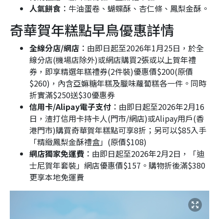
人氣餅食︰
牛油蛋卷、蝴蝶酥、杏仁條、鳳梨金酥。
奇華賀年糕點早鳥優惠詳情
全線分店/網店︰
由即日起至2026年1月25日，於全
線分店(機場店除外)或網店購買2張或以上賀年禮
券，即享精選年糕禮券(2件裝)優惠價$200(原價
$260)，內含亞嫲糖年糕及臘味蘿蔔糕各一件。同時
折實滿$250送$30優惠券
信用卡/Alipay電子支付︰
由即日起至2026年2月16
日，渣打信用卡持卡人(門市/網店)或Alipay用戶(香
港門市)購買奇華賀年糕點可享8折；另可以$85入手
「精緻鳳梨金酥禮盒」(原價$108)
網店獨家免運費︰
由即日起至2026年2月2日，「迪
士尼賀年套裝」網店優惠價$157。購物折後滿$380
更享本地免運費