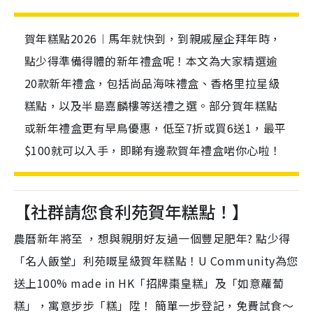
賀年糕點2026︱馬年就快到，到親戚屋企拜年時，
點少得準備得體的新年禮盒呢！本文為大家精選逾
20款新年禮盒，包括尚品海味禮盒、香格里拉星級
糕點，以及半島嘉麟樓等送禮之選。部分賀年糕點
或新年禮盒更有早鳥優惠，低至7折或買6送1，最平
$100就可以入手，即睇有邊款賀年禮盒啱你心啦！
【社群請您食利苑賀年糕點！】
農曆新年將至 ，想與親朋好友過一個豐足肥年? 點少得
「名人飯堂」利苑嘅星級賀年糕點！U Community為您
送上100% made in HK「招牌棗皇糕」及「如意蘿蔔
糕」，寓意步步「糕」陞！ 簡單一步登記，免費試食～