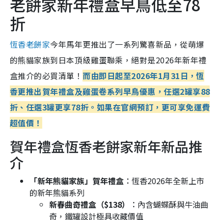
老餅家新年禮盒早鳥低至78
折
恆香老餅家
今年馬年更推出了一系列驚喜新品，從萌爆
的熊貓家族到日本頂級雞蛋聯乘，絕對是2026年新年禮
盒推介的必買清單！
而由即日起至2026年1月31日，恆
香更推出賀年禮盒及雞蛋卷系列早鳥優惠，任選2罐享88
折、任選3罐更享78折。如果在官網預訂，更可享免運費
超值價！
賀年禮盒恆香老餅家新年新品推
介
「新年熊貓家族」賀年禮盒︰
恆香2026年全新上市
的新年熊貓系列
新春曲奇禮盒（$138）︰
內含蝴蝶酥與牛油曲
奇，鐵罐設計極具收藏價值