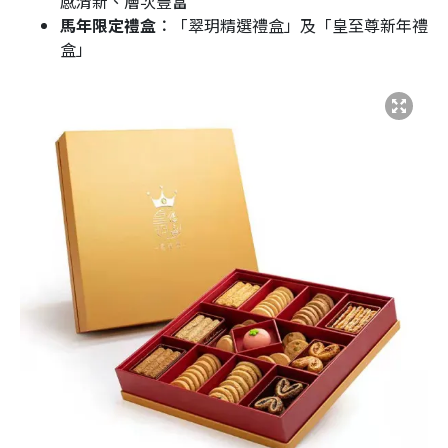
感清新、層次豐富
馬年限定禮盒︰
「翠玥精選禮盒」及「皇至尊新年禮
盒」