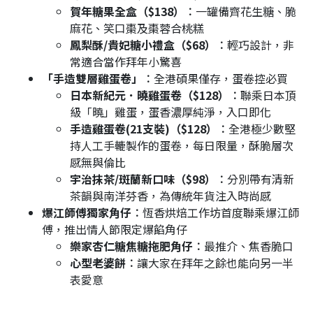
賀年糖果全盒（$138）︰
一罐備齊花生糖、脆
麻花、笑口棗及棗蓉合桃糕
鳳梨酥/貴妃糖小禮盒（$68）︰
輕巧設計，非
常適合當作拜年小驚喜
「手造雙層雞蛋卷」︰
全港碩果僅存，蛋卷控必買
日本新紀元．曉雞蛋卷（$128）︰
聯乘日本頂
級「曉」雞蛋，蛋香濃厚純淨，入口即化
手造雞蛋卷(21支裝)（$128）︰
全港極少數堅
持人工手轆製作的蛋卷，每日限量，酥脆層次
感無與倫比
宇治抹茶/斑蘭新口味（$98）︰
分別帶有清新
茶韻與南洋芬香，為傳統年貨注入時尚感
爆江師傅獨家角仔︰
恆香烘焙工作坊首度聯乘爆江師
傅，推出情人節限定爆餡角仔
樂家杏仁糖焦糖拖肥角仔︰
最推介、焦香脆口
心型老婆餅︰
讓大家在拜年之餘也能向另一半
表愛意