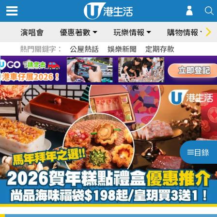
演唱會
優惠著數
玩樂情報
購物情報
熱門關鍵字：
公屋熱話
娛樂新聞
定期存款
目錄