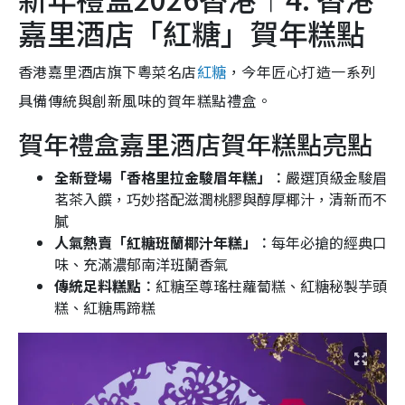
嘉里酒店「紅糖」賀年糕點
香港嘉里酒店旗下粵菜名店
紅糖
，今年匠心打造一系列
具備傳統與創新風味的賀年糕點禮盒。
賀年禮盒嘉里酒店賀年糕點亮點
全新登場「香格里拉金駿眉年糕」︰
嚴選頂級金駿眉
茗茶入饌，巧妙搭配滋潤桃膠與醇厚椰汁，清新而不
膩
人氣熱賣「紅糖班蘭椰汁年糕」︰
每年必搶的經典口
味、充滿濃郁南洋班蘭香氣
傳統足料糕點︰
紅糖至尊瑤柱蘿蔔糕、紅糖秘製芋頭
糕、紅糖馬蹄糕