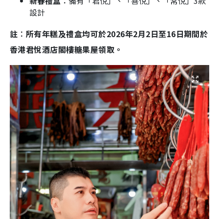
新春禮盒︰
備有「君悅」、「喜悅」、「常悅」3款
設計
註︰所有年糕及禮盒均可於2026年2月2日至16日期間於
香港君悅酒店閣樓糖果屋領取。