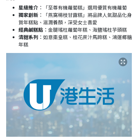
星級推介︰
「至尊有機蘿蔔糕」選用優質有機蘿蔔
獨家創新︰
「燕窩楊枝甘露糕」將品牌人氣甜品化身
賀年糕點、滋潤養顏，深受女士喜愛
經典鹹糕點︰
金腿瑤柱蘿蔔年糕、海鹽瑤柱芋頭糕
清甜系列︰
如意棗皇糕、桂花蔗汁馬蹄糕、鴻運椰糖
年糕