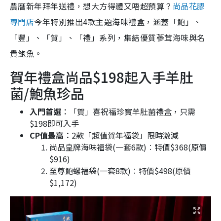
農曆新年拜年送禮，想大方得體又唔超預算？
尚品花膠
專門店
今年特別推出4款主題海味禮盒，涵蓋「鮑」、
「豐」、「賀」、「禮」系列，集結優質蔘茸海味與名
貴鮑魚。
賀年禮盒尚品$198起入手羊肚
菌/鮑魚珍品
入門首選︰
「賀」喜祝福珍寶羊肚菌禮盒，只需
$198即可入手
CP值最高︰
2款「超值賀年福袋」限時激減
尚品皇牌海味福袋(一套6款)︰特價$368(原價
$916)
至尊鮑螺福袋(一套8款)︰特價$498(原價
$1,172)