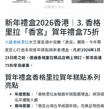
點擊圖片放大
新年禮盒2026香港︱3. 香格
里拉「香宮」賀年禮盒75折
九龍香格里拉
米芝蓮星級中菜廳「香宮」團隊，今年再
度匠心打造多款賀年糕點與新春禮盒。
凡於2026年1月
23日或之前，透過香格里拉精品店網上預訂，即享高達
75折早鳥優惠。
賀年禮盒香格里拉賀年糕點系列
亮點
年度焦點︰
「香格里拉金駿眉年糕甄選禮盒」將頂級
名茶優雅入饌
風味首選︰
「香宮台灣古早咸甜年糕」完美呈現經典