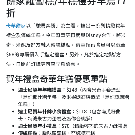
餅家
禮券早鳥77
蘿蔔糕/年糕
折
奇華餅家
以「駿馬奔騰」為主題，推出一系列精緻賀年
禮盒及傳統年糕。今年奇華更再度與Disney合作，將米
奇、米妮及好友融入傳統糕點，奇華Fans會員可以低至
$68的專屬價入手指定禮盒！另外，凡於指定地點/方
法、日期前訂購更可享早鳥優惠。
賀年禮盒奇華年糕優惠重點
迪士尼賀年年糕禮盒︰
$148（內含米奇手套造型
「迷你椰汁糖年糕」及米妮蝴蝶結造型「迷你亞麻糖
年糕」）
迪士尼賀年什錦小食禮盒︰
$118（包含南瓜籽曲
奇、特濃朱古力蛋卷及迷你合桃酥）
迪士尼賀年小禮盒︰
$78（精緻輕巧的朱古力酥禮盒
傳統糕點︰
臘味蘿蔔糕、亞嫲糖年糕