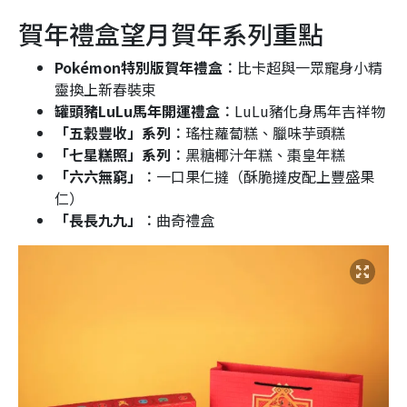
賀年禮盒望月賀年系列重點
Pokémon特別版賀年禮盒︰
比卡超與一眾寵身小精
靈換上新春裝束
罐頭豬LuLu馬年開運禮盒︰
LuLu豬化身馬年吉祥物
「五穀豐收」系列︰
瑤柱蘿蔔糕、臘味芋頭糕
「七星糕照」系列︰
黑糖椰汁年糕、棗皇年糕
「六六無窮」︰
一口果仁撻（酥脆撻皮配上豐盛果
仁）
「長長九九」︰
曲奇禮盒