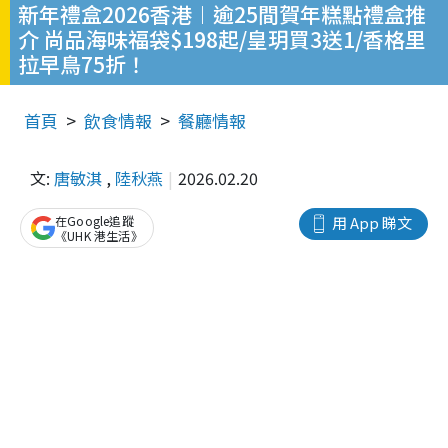
新年禮盒2026香港︱逾25間賀年糕點禮盒推
介 尚品海味福袋$198起/皇玥買3送1/香格里
拉早鳥75折！
首頁
飲食情報
餐廳情報
文:
唐敏淇
,
陸秋燕
2026.02.20
在Google追蹤
用 App 睇文
《UHK 港生活》