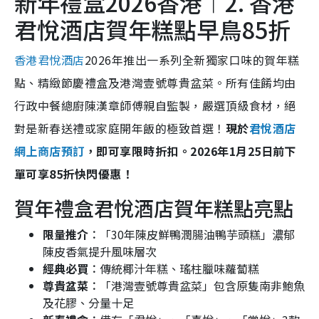
新年禮盒2026香港︱2. 香港
君悅酒店賀年糕點早鳥85折
香港君悅酒店
2026年推出一系列全新獨家口味的賀年糕
點、精緻節慶禮盒及港灣壹號尊貴盆菜。所有佳餚均由
行政中餐總廚陳漢章師傅親自監製，嚴選頂級食材，絕
對是新春送禮或家庭開年飯的極致首選！
現於
君悅酒店
網上商店預訂
，即可享限時折扣。2026年1月25日前下
單可享85折快閃優惠！
賀年禮盒君悅酒店賀年糕點亮點
限量推介︰
「30年陳皮鮮鴨潤腸油鴨芋頭糕」濃郁
陳皮香氣提升風味層次
經典必買︰
傳統椰汁年糕、瑤柱臘味蘿蔔糕
尊貴盆菜︰
「港灣壹號尊貴盆菜」包含原隻南非鮑魚
及花膠、分量十足