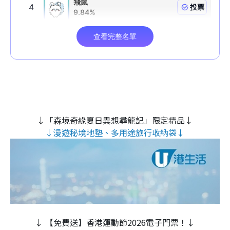
↓「森境奇緣夏日異想尋龍記」限定精品↓
↓漫遊秘境地墊、多用途旅行收納袋↓
↓ 【免費送】香港運動節2026電子門票！↓