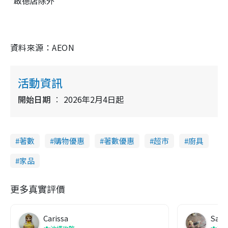
*啟德店除外
資料來源：AEON
活動資訊
開始日期
2026年2月4日起
著數
購物優惠
著數優惠
超市
廚具
家品
更多真實評價
Carissa
Sas