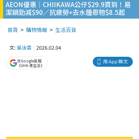
AEON優惠｜CHIIKAWA公仔$29.9買到！易
潔鍋勁減$90／抗疲勞+去水腫恩物$8.5起
首頁
購物情報
生活百貨
文:
吳泳霖
2026.02.04
在Google追蹤
用 App 睇文
《UHK 港生活》