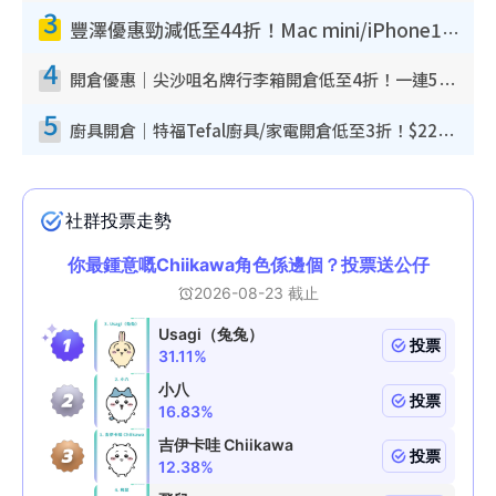
3
豐澤優惠勁減低至44折！Mac mini/iPhone17Pro大減價！廚房家電$220起
4
開倉優惠｜尖沙咀名牌行李箱開倉低至4折！一連5日 American Tourister/ace./Hallmark $200起！
5
廚具開倉｜特福Tefal廚具/家電開倉低至3折！$220起買平底鍋/炒鑊/湯煲！電飯煲/吸塵機/燙斗$418起