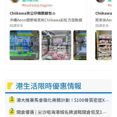
沖繩攻略
著
Morifantaji Nagoten
AEO
Chiikawa夾公仔機散銀包👛
Chiikawa 
沖繩Aeon遊樂場見有Chiikawa彩虹方型散銀包 好colorful🌈
原來係Aeon 
閱讀更多
閱讀更多
港生活限時優惠情報
1
港大推賽馬會強化骨骼計劃！$100骨質密度X光檢查 完成免費運動訓練送超市禮券！附參加資格
2
開倉優惠 | 尖沙咀海港城名牌波鞋開倉低至1折！On鞋$899起／Joy&Peace鞋履$98起