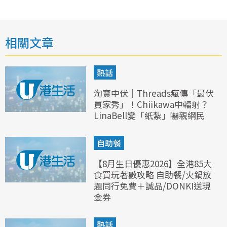
相關文章
熱話
淘寶中伏｜Threads瘋傳「最伏
買家秀」！Chiikawa中輻射？
LinaBell變「紙紮」嚇親網民
自助餐
【8月生日優惠2026】全港85大
食買玩著數攻略 自助餐/火鍋放
題同行免費＋誠品/DONKI送現
金券
熱話