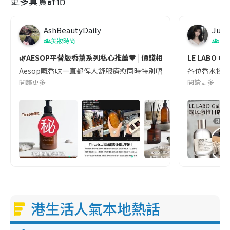
更多真實評價
AshBeautyDaily
Judi
美妝時尚
日
🌿AESOP平替版香薰系列私心推薦🤎 | 價錢相差接近5倍
LE LABO
Aesop嘅香味一直都俾人舒服療愈同時特別唔容易撞嘅感覺，正正係呢種獨特感令Aesop香
各位香水控留意
閱讀更多
閱讀更多
港生活人氣本地熱話