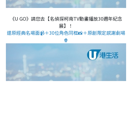
《U GO》請您去【名偵探柯南TV動畫播放30週年紀念
展】！
還原經典名場面📹＋30位角色同框📸＋原創限定感謝劇場
🍿