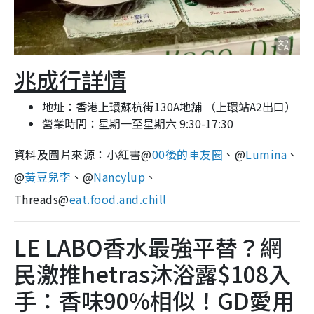
兆成行詳情
地址：香港上環蘇杭街130A地舖 （上環站A2出口）
營業時間：星期一至星期六 9:30-17:30
資料及圖片來源：小紅書@
00後的車友圈
、@
Lumina
、
@
黃豆兒李
、@
Nancylup
、
Threads@
eat.food.and.chill
LE LABO香水最強平替？網
民激推hetras沐浴露$108入
手：香味90%相似！GD愛用