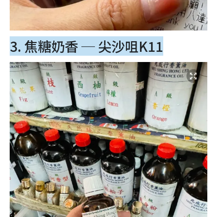
3. 焦糖奶香 ─ 尖沙咀K11