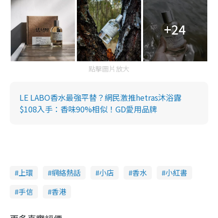
+24
點擊圖片放大
LE LABO香水最強平替？網民激推hetras沐浴露
$108入手：香味90%相似！GD愛用品牌
上環
網絡熱話
小店
香水
小紅書
手信
香港