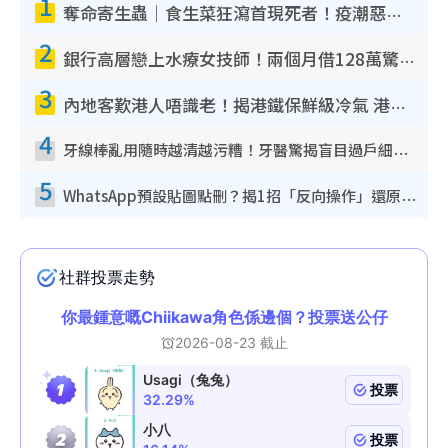
1
奪命寄生蟲｜食生菜狂瀉首現死者！疫潮惡化錄1.8萬宗病例 揭洗菜3大謬誤
2
銀行高層戀上水療女技師！兩個月借128萬驚覺「沉船」沉落火海 揭背後疑似邪教操控賣淫
3
內地客歎港人唔識老！揭港鐵保鮮級冷氣 港人求放過：咪投訴
4
牙線棒亂用隨時越清越污糟！牙醫驚揭盲目過戶細菌恐致蛀牙：呢種先係日常真保養
5
WhatsApp預設貼圖點刪？揭1招「反向操作」還原簡潔介面 附3步實測教學