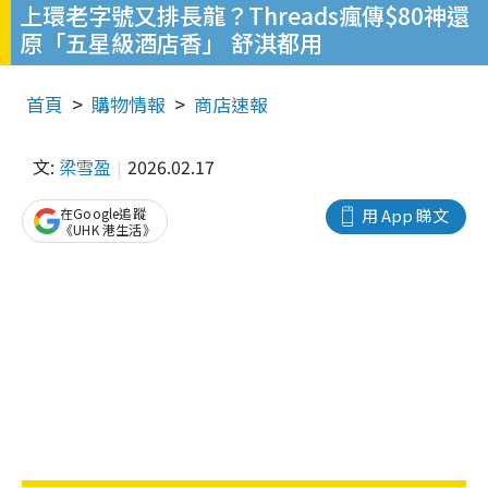
上環老字號又排長龍？Threads瘋傳$80神還
原「五星級酒店香」 舒淇都用
首頁
購物情報
商店速報
文:
梁雪盈
2026.02.17
在Google追蹤
用 App 睇文
《UHK 港生活》