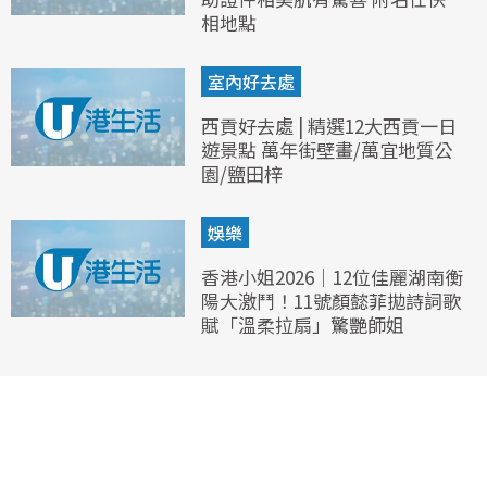
相地點
室內好去處
西貢好去處 | 精選12大西貢一日
遊景點 萬年街壁畫/萬宜地質公
園/鹽田梓
娛樂
香港小姐2026｜12位佳麗湖南衡
陽大激鬥！11號顏懿菲拋詩詞歌
賦「溫柔拉扇」驚艷師姐