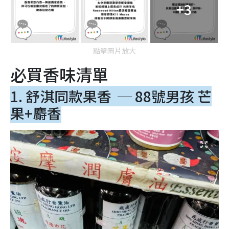
+3
點擊圖片放大
必買香味清單
1. 舒淇同款果香 ─ 88號男孩 芒
果+麝香