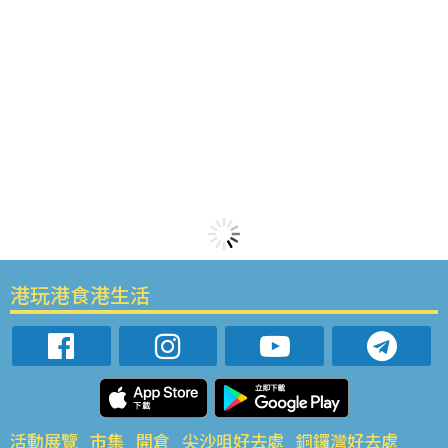
港玩港食港生活
活動展覽
市集
開倉
尖沙咀好去處
銅鑼灣好去處