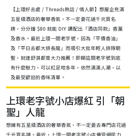
【上環好去處 / Threads熱話 / 情人節】想屋企充滿
五星級酒店的奢華香氣，不一定要花過千元買名
牌，分分鐘 $80 就能 DIY 調配出「酒店同款」香薰
及香水。最近上環一間老字號，因為「平價香油」
及「平日去都大排長龍」而吸引大批年輕人排隊朝
聖，就連舒淇都曾大力推薦！即睇這間老字號到底
有什麼魅力，可以紅足咁多年，依然滿滿人潮，以
及最受歡迎的香味清單。
上環老字號小店爆紅 引「朝
聖」人龍
想擁有五星級酒店的奢華香氣，不一定要去專門店花過
千元買名牌。最近，上環一間老字號小店備受網民力