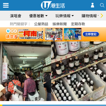
演唱會
優惠著數
玩樂情報
購物情報
熱門關鍵字：
公屋熱話
娛樂新聞
定期存款