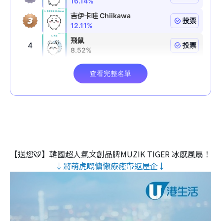
【送您🐯】韓國超人氣文創品牌MUZIK TIGER 冰感風扇！
↓將萌虎嘅慵懶療癒帶返屋企↓