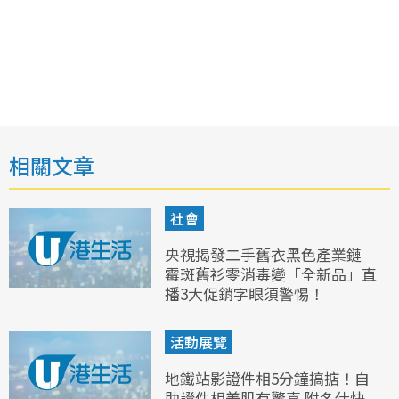
相關文章
社會
央視揭發二手舊衣黑色產業鏈
霉斑舊衫零消毒變「全新品」直
播3大促銷字眼須警惕！
活動展覽
地鐵站影證件相5分鐘搞掂！自
助證件相美肌有驚喜 附名仕快