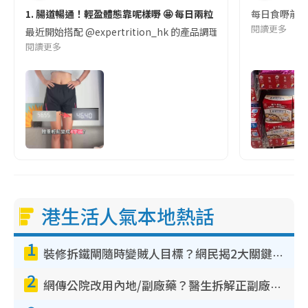
1. 腸道暢通！輕盈體態靠呢樣嘢 🤩 每日兩粒！
每日食嘢前嘅
閱讀更多
最近開始搭配 @expertrition_hk 的產品調理體質,感覺腸道更順
閱讀更多
港生活人氣本地熱話
1
裝修拆鐵閘隨時變賊人目標？網民揭2大關鍵用途：裝新式等於白裝？附新舊鐵閘分別
2
網傳公院改用內地/副廠藥？醫生拆解正副廠分別 揭4類人換藥隨時出事