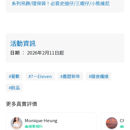
系列吊飾/環保袋！必買史迪仔/三眼仔/小熊維尼
活動資訊
日期
2026年2月11日起
著數
7－Eleven
農曆新年
膳食纖維
飲品
更多真實評價
Monique Heung
Chin
著數報料
生