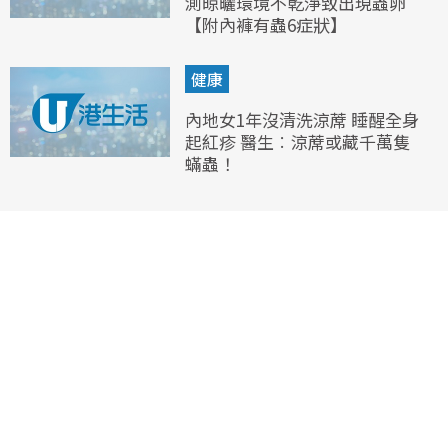
測晾曬環境不乾淨致出現蟲卵
【附內褲有蟲6症狀】
健康
內地女1年沒清洗涼蓆 睡醒全身
起紅疹 醫生︰涼蓆或藏千萬隻
蟎蟲！