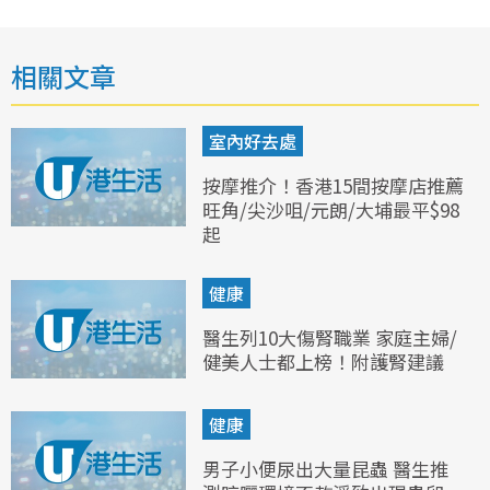
相關文章
室內好去處
按摩推介！香港15間按摩店推薦
旺角/尖沙咀/元朗/大埔最平$98
起
健康
醫生列10大傷腎職業 家庭主婦/
健美人士都上榜！附護腎建議
健康
男子小便尿出大量昆蟲 醫生推