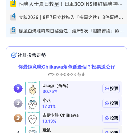
3
怕蟲人士夏日救星！日本3COINS爆紅驅蟲神器$45起 1招「全程免觸碰」輕鬆搞定小強
4
立秋2026｜8月7日立秋進入「多事之秋」 3件事唔做得！專家教6招開運 清枱頭／銀包納氣接好運
5
颱風白海豚料周日襲浙江！經歷5次「眼牆置換」極罕見 成登陸內地最長途颱風