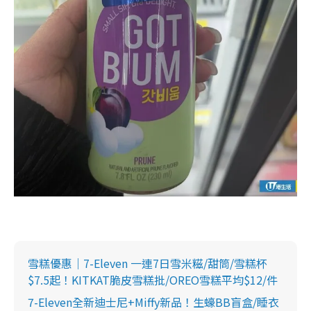
雪糕優惠｜7-Eleven 一連7日雪米糍/甜筒/雪糕杯
$7.5起！KITKAT脆皮雪糕批/OREO雪糕平均$12/件
7-Eleven全新迪士尼+Miffy新品！生蠔BB盲盒/睡衣