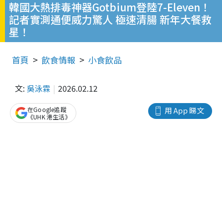
韓國大熱排毒神器Gotbium登陸7-Eleven！
記者實測通便威力驚人 極速清腸 新年大餐救
星！
首頁
飲食情報
小食飲品
文:
吳泳霖
2026.02.12
在Google追蹤
用 App 睇文
《UHK 港生活》