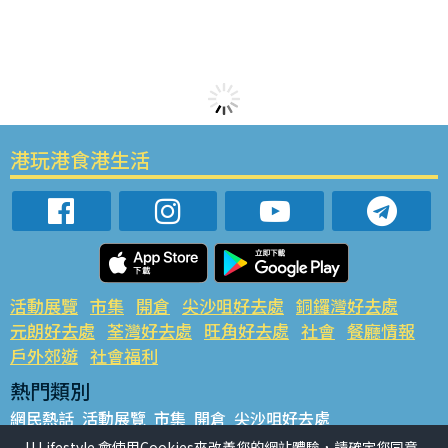
港玩港食港生活
活動展覽
市集
開倉
尖沙咀好去處
銅鑼灣好去處
元朗好去處
荃灣好去處
旺角好去處
社會
餐廳情報
戶外郊遊
社會福利
熱門類別
網民熱話
活動展覽
市集
開倉
尖沙咀好去處
銅鑼灣好去處
元朗好去處
荃灣好去處
旺角好去處
社會
U Lifestyle 會使用Cookies來改善您的網站體驗，請確定您同意