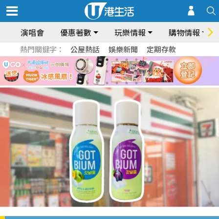
演唱會
優惠著數
玩樂情報
購物情報
熱門關鍵字：
公屋熱話
娛樂新聞
定期存款