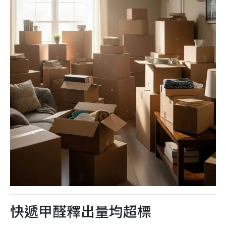
快遞甲醛釋出量均超標