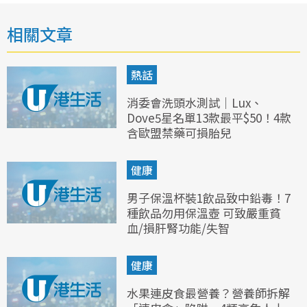
相關文章
熱話
消委會洗頭水測試｜Lux、
Dove5星名單13款最平$50！4款
含歐盟禁藥可損胎兒
健康
男子保溫杯裝1飲品致中鉛毒！7
種飲品勿用保溫壺 可致嚴重貧
血/損肝腎功能/失智
健康
水果連皮食最營養？營養師拆解