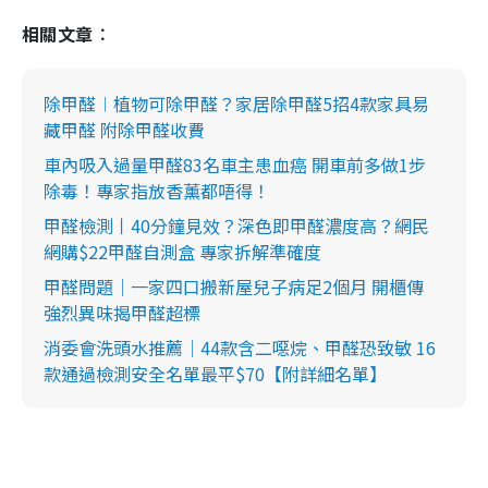
相關文章︰
除甲醛︱植物可除甲醛？家居除甲醛5招4款家具易
藏甲醛 附除甲醛收費
車內吸入過量甲醛83名車主患血癌 開車前多做1步
除毒！專家指放香薰都唔得！
甲醛檢測丨40分鐘見效？深色即甲醛濃度高？網民
網購$22甲醛自測盒 專家拆解準確度
甲醛問題｜一家四口搬新屋兒子病足2個月 開櫃傳
強烈異味揭甲醛超標
消委會洗頭水推薦｜44款含二噁烷、甲醛恐致敏 16
款通過檢測安全名單最平$70【附詳細名單】