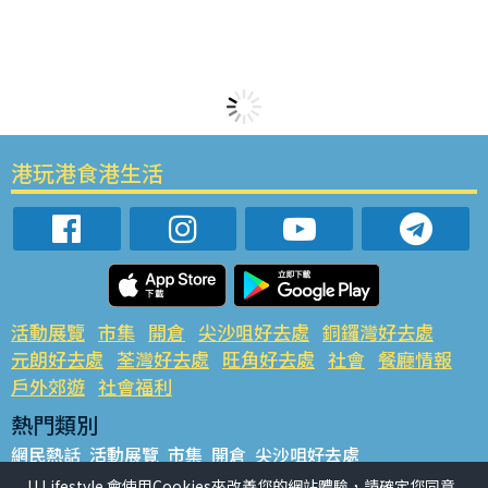
港玩港食港生活
活動展覽
市集
開倉
尖沙咀好去處
銅鑼灣好去處
元朗好去處
荃灣好去處
旺角好去處
社會
餐廳情報
戶外郊遊
社會福利
熱門類別
網民熱話
活動展覽
市集
開倉
尖沙咀好去處
銅鑼灣好去處
元朗好去處
荃灣好去處
旺角好去處
社會
U Lifestyle 會使用Cookies來改善您的網站體驗，請確定您同意