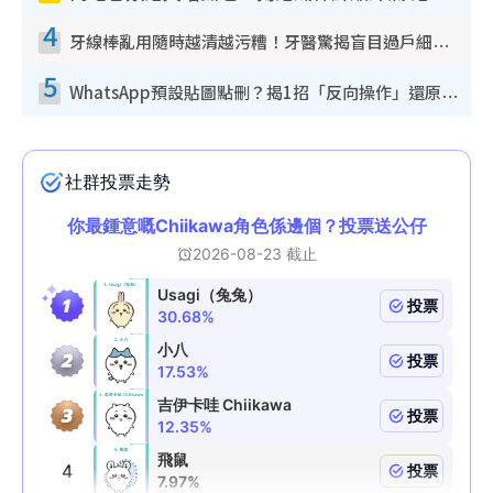
4
牙線棒亂用隨時越清越污糟！牙醫驚揭盲目過戶細菌恐致蛀牙：呢種先係日常真保養
5
WhatsApp預設貼圖點刪？揭1招「反向操作」還原簡潔介面 附3步實測教學