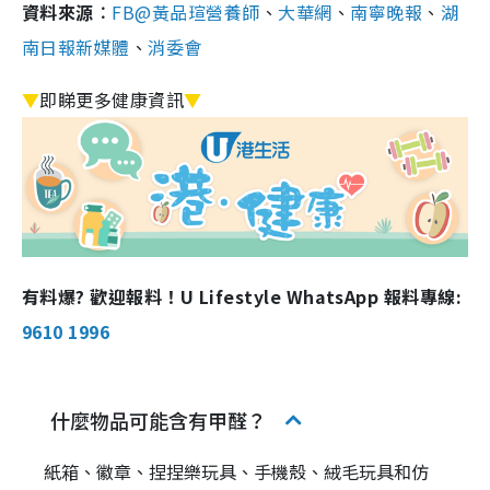
資料來源︰
FB@黃品瑄營養師
、
大華網
、
南寧晚報
、
湖
南日報新媒體
、
消委會
▼
即睇更多健康資訊
▼
有料爆? 歡迎報料！U Lifestyle WhatsApp 報料專線:
9610 1996
什麼物品可能含有甲醛？
紙箱、徽章、捏捏樂玩具、手機殼、絨毛玩具和仿