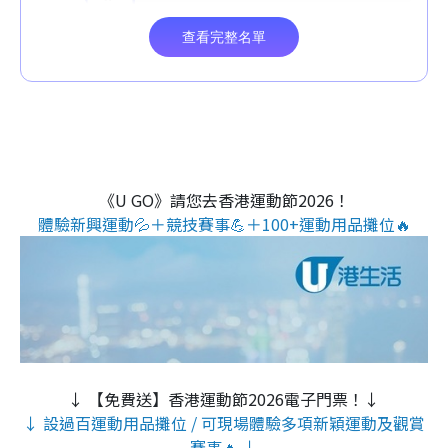
《U GO》請您去香港運動節2026！
體驗新興運動💦＋競技賽事💪＋100+運動用品攤位🔥
↓ 【免費送】香港運動節2026電子門票！↓
↓ 設過百運動用品攤位 / 可現場體驗多項新穎運動及觀賞
賽事🔥 ↓