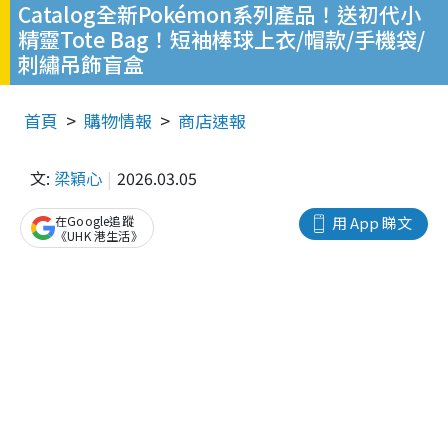
Catalog全新Pokémon系列產品！送初代小
精靈Tote Bag！短袖棒球上衣/帽款/手機袋/
刺繡吊飾盲盒
首頁
購物情報
商店速報
文:
梁穎心
2026.03.05
在Google追蹤
用 App 睇文
《UHK 港生活》