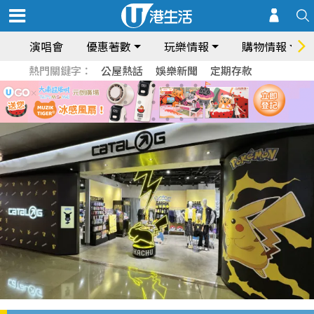
演唱會
優惠著數
玩樂情報
購物情報
熱門關鍵字：
公屋熱話
娛樂新聞
定期存款