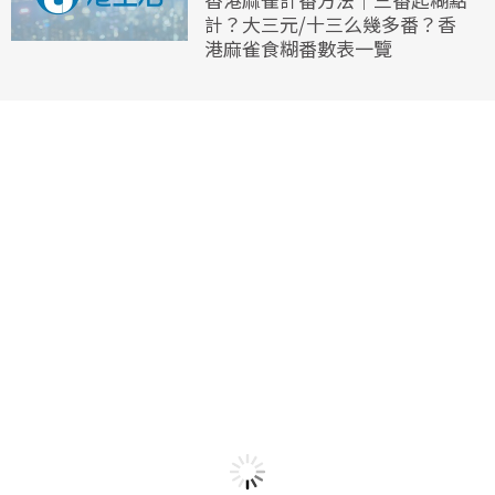
計？大三元/十三么幾多番？香
港麻雀食糊番數表一覽