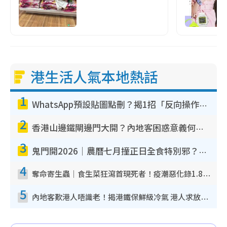
港生活人氣本地熱話
1
WhatsApp預設貼圖點刪？揭1招「反向操作」還原簡潔介面 附3步實測教學
2
香港山邊鐵閘邊門大開？內地客困惑意義何在！網民神回覆：呢種叫法理性防禦
3
鬼門開2026｜農曆七月撞正日全食特別邪？專家警告切忌做一事！揭4大禁忌+2招保平安
4
奪命寄生蟲｜食生菜狂瀉首現死者！疫潮惡化錄1.8萬宗病例 揭洗菜3大謬誤
5
內地客歎港人唔識老！揭港鐵保鮮級冷氣 港人求放過：咪投訴