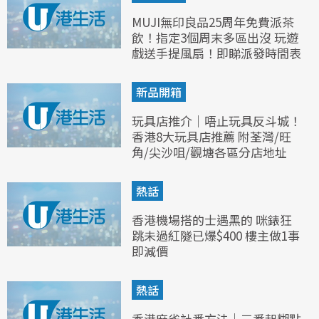
MUJI無印良品25周年免費派茶
飲！指定3個周末多區出沒 玩遊
戲送手提風扇！即睇派發時間表
新品開箱
玩具店推介｜唔止玩具反斗城！
香港8大玩具店推薦 附荃灣/旺
角/尖沙咀/觀塘各區分店地址
熱話
香港機場搭的士遇黑的 咪錶狂
跳未過紅隧已爆$400 樓主做1事
即減價
熱話
香港麻雀計番方法｜三番起糊點