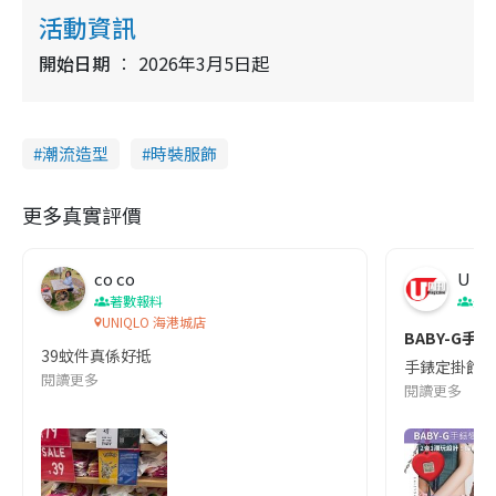
活動資訊
開始日期
2026年3月5日起
潮流造型
時裝服飾
更多真實評價
co co
U Ma
著數報料
美
UNIQLO 海港城店
BABY-G手錶
39蚊件真係好抵
手錶定掛飾？B
閱讀更多
閱讀更多