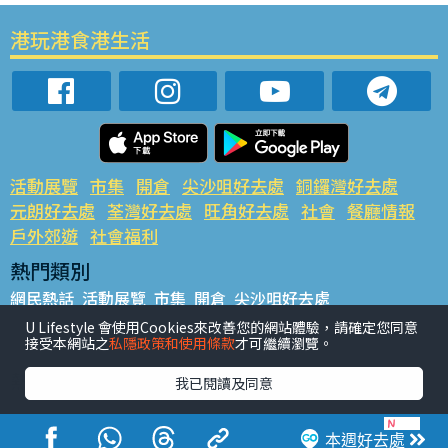
港玩港食港生活
活動展覽
市集
開倉
尖沙咀好去處
銅鑼灣好去處
元朗好去處
荃灣好去處
旺角好去處
社會
餐廳情報
戶外郊遊
社會福利
熱門類別
網民熱話
活動展覽
市集
開倉
尖沙咀好去處
銅鑼灣好去處
元朗好去處
荃灣好去處
旺角好去處
社會
U Lifestyle 會使用Cookies來改善您的網站體驗，請確定您同意
接受本網站之
私隱政策和使用條款
才可繼續瀏覽。
餐廳情報
戶外郊遊
熱門標籤
我已閱讀及同意
#UGO搵好去處
#人氣活動推介
#美食社群熱話
#親子玩樂好去處
#ULifestyle應用程式
#限時搶
本週好去處