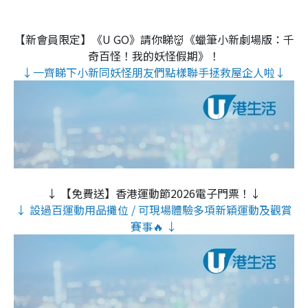
【新會員限定】《U GO》請你睇👹《蠟筆小新劇場版：千
奇百怪！我的妖怪假期》！
↓一齊睇下小新同妖怪朋友們點樣聯手拯救屋企人啦↓
↓ 【免費送】香港運動節2026電子門票！↓
↓ 設過百運動用品攤位 / 可現場體驗多項新穎運動及觀賞
賽事🔥 ↓