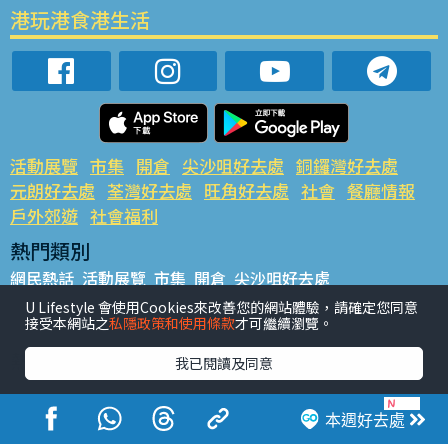
港玩港食港生活
活動展覽
市集
開倉
尖沙咀好去處
銅鑼灣好去處
元朗好去處
荃灣好去處
旺角好去處
社會
餐廳情報
戶外郊遊
社會福利
熱門類別
網民熱話
活動展覽
市集
開倉
尖沙咀好去處
銅鑼灣好去處
元朗好去處
荃灣好去處
旺角好去處
社會
U Lifestyle 會使用Cookies來改善您的網站體驗，請確定您同意
接受本網站之
私隱政策和使用條款
才可繼續瀏覽。
餐廳情報
戶外郊遊
熱門標籤
我已閱讀及同意
#UGO搵好去處
#人氣活動推介
#美食社群熱話
#親子玩樂好去處
#ULifestyle應用程式
#限時搶
本週好去處
#UJetso禮物放送
#ULifestyle商戶中心
#著數
#網絡熱話