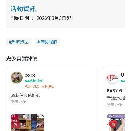
活動資訊
開始日期
2026年3月5日起
潮流造型
時裝服飾
更多真實評價
co co
U Ma
著數報料
美
UNIQLO 海港城店
BABY-G手錶
39蚊件真係好抵
手錶定掛飾？B
閱讀更多
閱讀更多