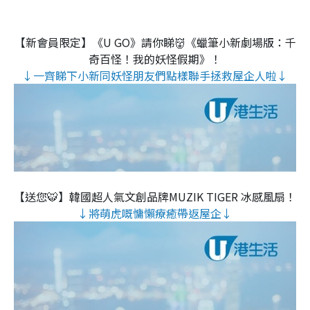
【新會員限定】《U GO》請你睇👹《蠟筆小新劇場版：千
奇百怪！我的妖怪假期》！
↓一齊睇下小新同妖怪朋友們點樣聯手拯救屋企人啦↓
【送您🐯】韓國超人氣文創品牌MUZIK TIGER 冰感風扇！
↓將萌虎嘅慵懶療癒帶返屋企↓