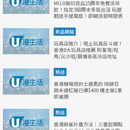
MUJI無印良品25周年免費派茶
飲！指定3個周末多區出沒 玩遊
戲送手提風扇！即睇派發時間表
新品開箱
玩具店推介｜唔止玩具反斗城！
香港8大玩具店推薦 附荃灣/旺
角/尖沙咀/觀塘各區分店地址
熱話
香港機場搭的士遇黑的 咪錶狂
跳未過紅隧已爆$400 樓主做1事
即減價
熱話
香港麻雀計番方法｜三番起糊點