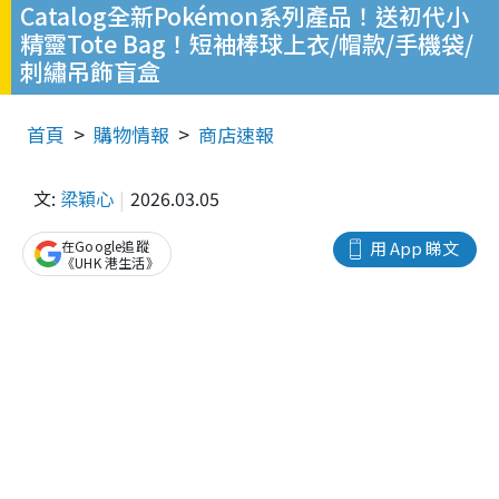
Catalog全新Pokémon系列產品！送初代小
精靈Tote Bag！短袖棒球上衣/帽款/手機袋/
刺繡吊飾盲盒
首頁
購物情報
商店速報
文:
梁穎心
2026.03.05
在Google追蹤
用 App 睇文
《UHK 港生活》