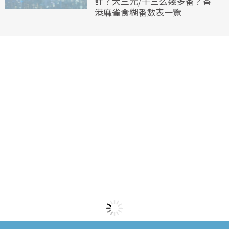
計？大三元/十三么幾多番？香
港麻雀食糊番數表一覽