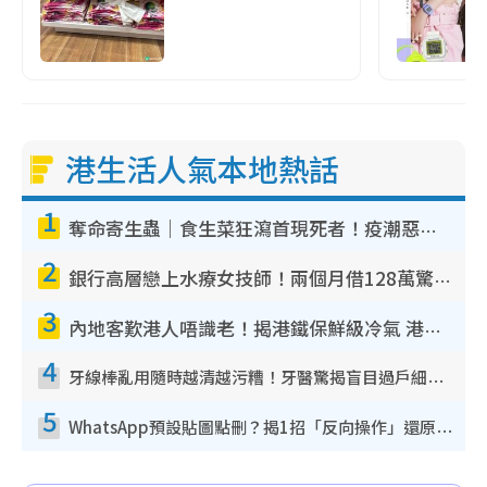
港生活人氣本地熱話
1
奪命寄生蟲｜食生菜狂瀉首現死者！疫潮惡化錄1.8萬宗病例 揭洗菜3大謬誤
2
銀行高層戀上水療女技師！兩個月借128萬驚覺「沉船」沉落火海 揭背後疑似邪教操控賣淫
3
內地客歎港人唔識老！揭港鐵保鮮級冷氣 港人求放過：咪投訴
4
牙線棒亂用隨時越清越污糟！牙醫驚揭盲目過戶細菌恐致蛀牙：呢種先係日常真保養
5
WhatsApp預設貼圖點刪？揭1招「反向操作」還原簡潔介面 附3步實測教學