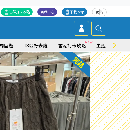
社群打卡攻略
商戶中心
下載 App
繁
简
周圍遊
18區好去處
香港打卡攻略
主題特集