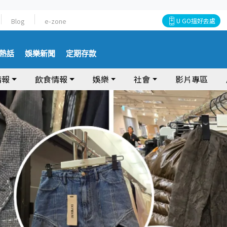
Blog
e-zone
U GO搵好去處
熱話
娛樂新聞
定期存款
情報
飲食情報
娛樂
社會
影片專區