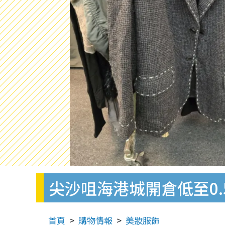
尖沙咀海港城開倉低至0.5折
首頁
購物情報
美妝服飾