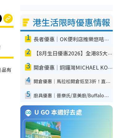
港生活限時優惠情報
1
長者優惠｜OK便利店推樂悠咭優惠！買麵包/牛奶/保健品拍卡即減
！
2
【8月生日優惠2026】全港85大食買玩著數攻略 自助餐/火鍋放題同行免費＋誠品/DONKI送現金券
3
開倉優惠｜銅鑼灣MICHAEL KORS開倉低至17折！直擊$500起買手袋/銀包/鞋款 必買經典Jet Set系列
貨品有
4
開倉優惠｜馬拉松開倉低至3折！直擊$99起買adidas／New Balance／Puma鞋款 STANLEY保溫杯劈價至$119起
5
廚具優惠｜普樂氏/意美廚/Buffalo廚具低至3折！$89起買煎鍋／炒鑊／個人鍋 同場小家電激減至$99起
U GO 本週好去處