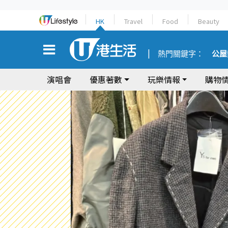
HK
Travel
Food
Beauty
熱門關鍵字：
公屋
演唱會
優惠著數
玩樂情報
購物