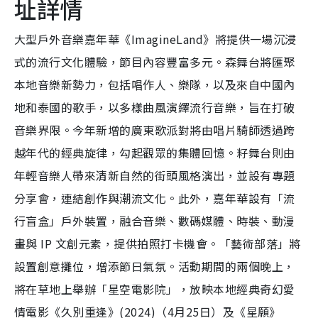
址詳情
大型戶外音樂嘉年華《ImagineLand》將提供一場沉浸
式的流行文化體驗，節目內容豐富多元。森舞台將匯聚
本地音樂新勢力，包括唱作人、樂隊，以及來自中國內
地和泰國的歌手，以多樣曲風演繹流行音樂，旨在打破
音樂界限。今年新增的廣東歌派對將由唱片騎師透過跨
越年代的經典旋律，勾起觀眾的集體回憶。籽舞台則由
年輕音樂人帶來清新自然的街頭風格演出，並設有專題
分享會，連結創作與潮流文化。此外，嘉年華設有「流
行盲盒」戶外裝置，融合音樂、數碼媒體、時裝、動漫
畫與 IP 文創元素，提供拍照打卡機會。「藝術部落」將
設置創意攤位，增添節日氣氛。活動期間的兩個晚上，
將在草地上舉辦「星空電影院」，放映本地經典奇幻愛
情電影《久別重逢》(2024)（4月25日）及《星願》