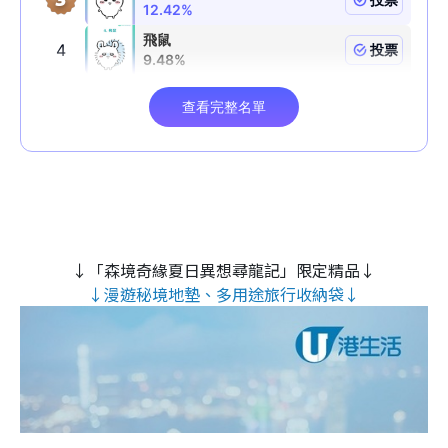
↓「森境奇緣夏日異想尋龍記」限定精品↓
↓漫遊秘境地墊、多用途旅行收納袋↓