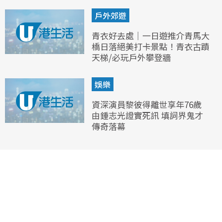
戶外郊遊
青衣好去處｜一日遊推介青馬大
橋日落絕美打卡景點！青衣古蹟
天梯/必玩戶外攀登牆
娛樂
資深演員黎彼得離世享年76歲
由鍾志光證實死訊 填詞界鬼才
傳奇落幕