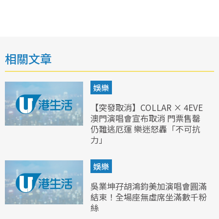
相關文章
娛樂
【突發取消】COLLAR × 4EVE
澳門演唱會宣布取消 門票售罄
仍難逃厄運 樂迷怒轟「不可抗
力」
娛樂
吳業坤孖胡鴻鈞美加演唱會圓滿
結束！全場座無虛席坐滿數千粉
絲