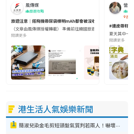
風傳媒
營養教
旅遊攻略
生
香港
旅遊注意｜搭飛機帶尿袋標明mAh都會被沒收😱出發前切記檢查「1
#連皮帶籽都
（文章由風傳媒授權轉載） 準備前往韓國旅遊的民眾，近期要特別留
夏天其中一種時
閱讀更多
閱讀更多
港生活人氣娛樂新聞
1
簡淑兒染金毛剪短頭髮氣質判若兩人！嚇壞老公麥大力都認唔出：「你做咩事？」