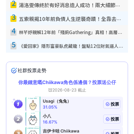
2
湯洛雯傳終於有好消息造人成功！兩大細節曝孕味極濃惹猜測：大肚婆先會咁！
3
五索親揭10年前負債人生逆襲奇蹟！全靠去一地方轉運後即遇上馬先生
4
林芊妤親解12年前「殘廁Gathering」真相！高層解約一句話重創尊嚴至今拒返TVB
5
《愛回家》隱形富豪臥虎藏龍！盤點12位財氣逼人的有錢藝人：呢位靚女3億身家唔憂做