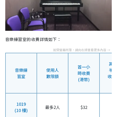
音樂練習室的收費詳情如下：
其
首一小
音樂練
使用人
半
時收費
習室
數限額
收費 
(港幣)
幣
1019
最多2人
$32
$1
(10 樓)