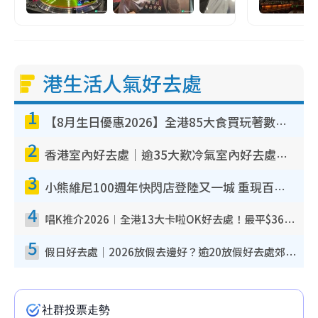
港生活人氣好去處
1
【8月生日優惠2026】全港85大食買玩著數攻略 自助餐/火鍋放題同行免費＋誠品/DONKI送現金券
2
香港室內好去處｜逾35大歎冷氣室內好去處推介 室內活動免費避雨無懼落雨
3
小熊維尼100週年快閃店登陸又一城 重現百畝森林經典場景／獨家限定盲盒登場／專屬DIY香水
4
唱K推介2026︱全港13大卡啦OK好去處！最平$36起 日文K都有！(附地址+收費詳情)
5
假日好去處｜2026放假去邊好？逾20放假好去處郊外/秘景 休閒半日或一日遊