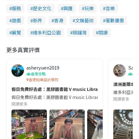
服務
歷史文化
興趣
玩樂
音樂
遊戲
新界
香港
文娛藝術
著數優惠
展覽
維多利亞公園
銅鑼灣
閱讀
更多真實評價
asheryuen2019
Sas
香港攻略
澳
香港知專設計學院
澳洲墨爾本
假日免費好去處：黑膠圖書館 V music Library
維多利亞洲立圖
假日免費好去處：黑膠圖書館 V music Library 免費任聽過百隻黑膠碟
閱讀更多
閱讀更多