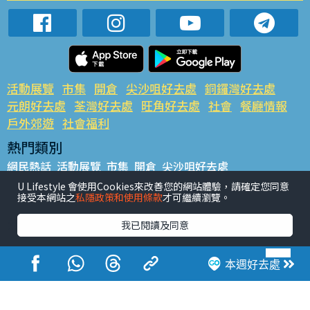
活動展覽
市集
開倉
尖沙咀好去處
銅鑼灣好去處
元朗好去處
荃灣好去處
旺角好去處
社會
餐廳情報
戶外郊遊
社會福利
熱門類別
網民熱話
活動展覽
市集
開倉
尖沙咀好去處
銅鑼灣好去處
元朗好去處
荃灣好去處
旺角好去處
社會
U Lifestyle 會使用Cookies來改善您的網站體驗，請確定您同意
接受本網站之
私隱政策和使用條款
才可繼續瀏覽。
餐廳情報
戶外郊遊
熱門標籤
我已閱讀及同意
#UGO搵好去處
#人氣活動推介
#美食社群熱話
#親子玩樂好去處
#ULifestyle應用程式
#限時搶
本週好去處
#UJetso禮物放送
#ULifestyle商戶中心
#著數
#網絡熱話
香港經濟日報版權所有©2026