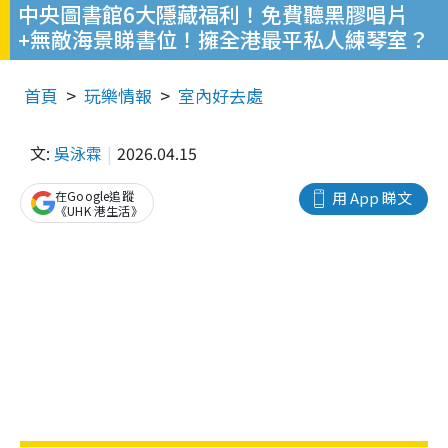
中央圖書館6大隱藏福利！免費聽黑膠唱片
+無敵海景睇書位！擁全港最平私人練琴室？
首頁
玩樂情報
室內好去處
文:
吳泳霖
2026.04.15
在Google追蹤
用 App 睇文
《UHK 港生活》