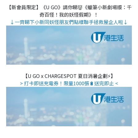
【新會員限定】《U GO》請你睇👹《蠟筆小新劇場版：千
奇百怪！我的妖怪假期》！
↓一齊睇下小新同妖怪朋友們點樣聯手拯救屋企人啦↓
【U GO x CHARGESPOT 夏日消暑企劃⚡】
> 打卡即送充電券！限量1000張🔋送完即止 <