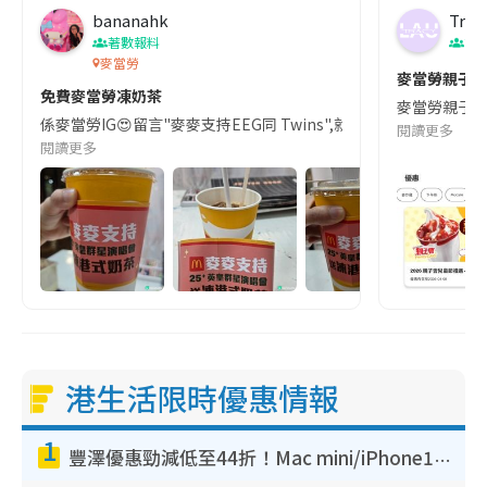
bananahk
Trac
著數報料
節
麥當勞
麥當勞親子會
免費麥當勞凍奶茶
麥當勞親子會電
係麥當勞IG😍留言"麥麥支持EEG同 Twins",就會送個優惠碼比你可係麥當勞A
閱讀更多
閱讀更多
港生活限時優惠情報
1
豐澤優惠勁減低至44折！Mac mini/iPhone17Pro大減價！廚房家電$220起