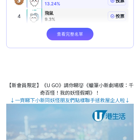
【新會員限定】《U GO》請你睇👹《蠟筆小新劇場版：千
奇百怪！我的妖怪假期》！
↓一齊睇下小新同妖怪朋友們點樣聯手拯救屋企人啦↓