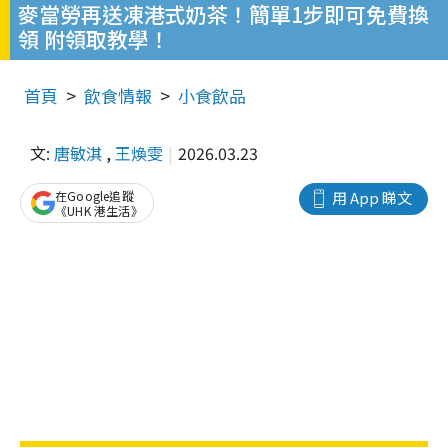
麥當勞再送凍港式奶茶！簡單1步即可免費換
領 附領取教學！
首頁
飲食情報
小食飲品
文:
唐敏淇
,
王煥雯
2026.03.23
在Google追蹤
用 App 睇文
《UHK 港生活》