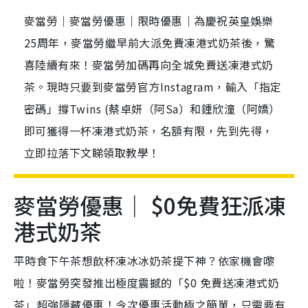
麥當勞｜麥當勞優惠｜限時優惠｜為慶祝英皇娛樂
25周年，麥當勞繼早前大派免費凍港式奶茶後，驚
喜陸續有來！麥當勞加碼再向全城免費送凍港式奶
茶。現時只要到麥當勞官方Instagram，輸入「指定
密碼」撐Twins (蔡卓妍（阿Sa）和鍾欣潼（阿嬌）
即可獲得一杯凍港式奶茶，名額有限，先到先得，
立即拉落下文睇領取教學！
麥當勞優惠｜ $0免費狂派凍
港式奶茶
平時食下午茶想飲杯凍冰冰奶茶提下神？依家機會嚟
啦！麥當勞突發推出極度震撼的「$0 免費送凍港式奶
茶」超強隱藏優惠！今次優惠活動極之簡單，只需要有