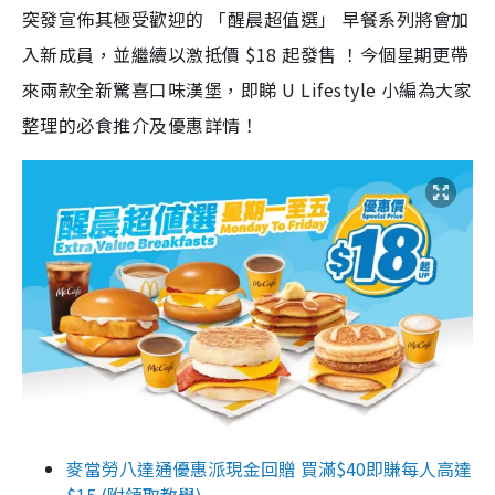
突發宣佈其極受歡迎的 「醒晨超值選」 早餐系列將會加
入新成員，並繼續以激抵價 $18 起發售 ！今個星期更帶
來兩款全新驚喜口味漢堡，即睇 U Lifestyle 小編為大家
整理的必食推介及優惠詳情！
麥當勞八達通優惠派現金回贈 買滿$40即賺每人高達