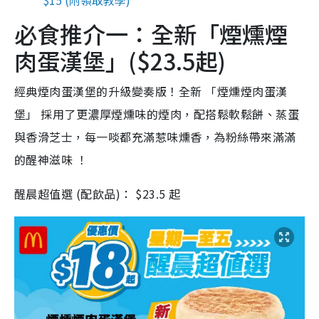
$15 (附領取教學)
必食推介一：全新「煙燻煙
肉蛋漢堡」($23.5起)
經典煙肉蛋漢堡的升級變奏版！全新 「煙燻煙肉蛋漢
堡」 採用了更濃厚煙燻味的煙肉，配搭鬆軟鬆餅、蒸蛋
與香滑芝士，每一啖都充滿惹味燻香，為粉絲帶來滿滿
的醒神滋味 ！
醒晨超值選 (配飲品)： $23.5 起