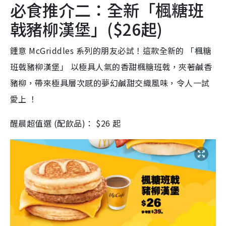
必食推介二：全新「楓糖班
戟豬柳漢堡」($26起)
鍾意 McGriddles 系列的朋友必試！這款全新的 「楓糖
班戟豬柳漢堡」 以極具人氣的香甜楓糖班戟，夾著鹹香
豬柳，帶來極具層次感的夢幻鹹甜交織風味，令人一試
愛上 ！
醒晨超值選 (配飲品)： $26 起