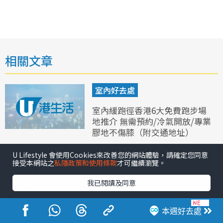
相關文章
室內好去處
室內緩跑徑香港6大免費跑步場
地推介 無需預約/冷氣開放/專業
膠地不傷膝（附交通地址）
U Lifestyle 會使用Cookies來改善您的網站體驗，請確定您同意
娛樂
接受本網站之
私隱政策和使用條款
才可繼續瀏覽。
中年好聲音4｜蔡宓婕穿旗袍克
我已閱讀及同意
服晒腿迷暈評判 伸腿想加分被
車婉婉當場制止
本週好去處