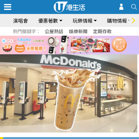
演唱會
優惠著數
玩樂情報
購物情報
熱門關鍵字：
公屋熱話
娛樂新聞
定期存款