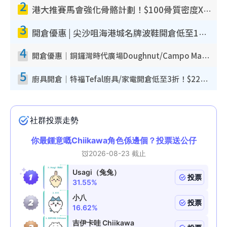
2
港大推賽馬會強化骨骼計劃！$100骨質密度X光檢查 完成免費運動訓練送超市禮券！附參加資格
3
開倉優惠 | 尖沙咀海港城名牌波鞋開倉低至1折！On鞋$899起／Joy&Peace鞋履$98起
4
開倉優惠｜銅鑼灣時代廣場Doughnut/Campo Marzio開倉低至1折！背囊、書包、手袋劈價$200起
5
廚具開倉｜特福Tefal廚具/家電開倉低至3折！$220起買平底鍋/炒鑊/湯煲！電飯煲/吸塵機/燙斗$418起