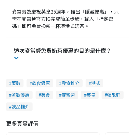
麥當勞為慶祝英皇25週年，推出「隱藏優惠」，只
需在麥當勞官方IG完成簡單步驟，輸入「指定密
碼」即可免費換領一杯凍港式奶茶。
這次麥當勞免費奶茶優惠的目的是什麼？
著數
飲食優惠
零食推介
港式
著數優惠
美食
麥當勞
英皇
張敬軒
飲品推介
更多真實評價