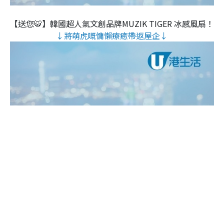
【送您🐯】韓國超人氣文創品牌MUZIK TIGER 冰感風扇！
↓將萌虎嘅慵懶療癒帶返屋企↓