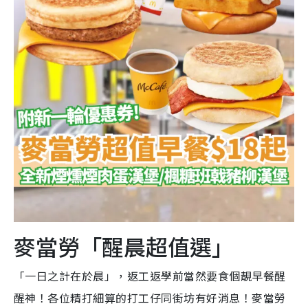
麥當勞「醒晨超值選」
「一日之計在於晨」，返工返學前當然要食個靚早餐醒
醒神！各位精打細算的打工仔同街坊有好消息！麥當勞