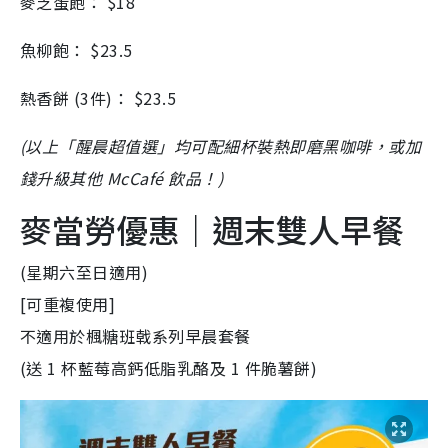
麥芝蛋飽： $18
魚柳飽： $23.5
熱香餅 (3件)： $23.5
(以上「醒晨超值選」均可配細杯裝熱即磨黑咖啡，或加
錢升級其他 McCafé 飲品！)
麥當勞優惠｜週末雙人早餐
(星期六至日適用)
[可重複使用]
不適用於楓糖班戟系列早晨套餐
(送 1 杯藍莓高鈣低脂乳酪及 1 件脆薯餅)