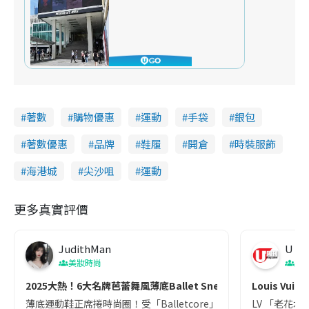
著數
購物優惠
運動
手袋
銀包
著數優惠
品牌
鞋履
開倉
時裝服飾
海港城
尖沙咀
運動
更多真實評價
JudithMan
U Ma
美妝時尚
美
2025大熱！6大名牌芭蕾舞風薄底Ballet Sneaker 附價錢
Louis V
薄底運動鞋正席捲時尚圈！受「Balletcore」風潮影響，各大品牌將芭蕾舞鞋的優
LV 「老花水壺