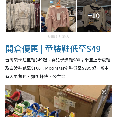
+10
點擊圖片放大
開倉優惠 | 童裝鞋
低至$49
台灣製卡通童鞋$49起；嬰兒學步鞋$80；學童上學皮鞋
及白波鞋低至$100；Moonstar童鞋低至$299起，當中
有人氣角色，如蜘蛛俠、公主等。