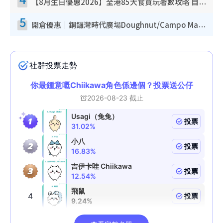
【8月生日優惠2026】全港85大食買玩著數攻略 自助餐/火鍋放題同行免費＋誠品/DONKI送現金券
5
開倉優惠｜銅鑼灣時代廣場Doughnut/Campo Marzio開倉低至1折！背囊、書包、手袋劈價$200起