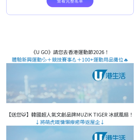
《U GO》請您去香港運動節2026！
體驗新興運動💦＋競技賽事💪＋100+運動用品攤位🔥
【送您🐯】韓國超人氣文創品牌MUZIK TIGER 冰感風扇！
↓將萌虎嘅慵懶療癒帶返屋企↓