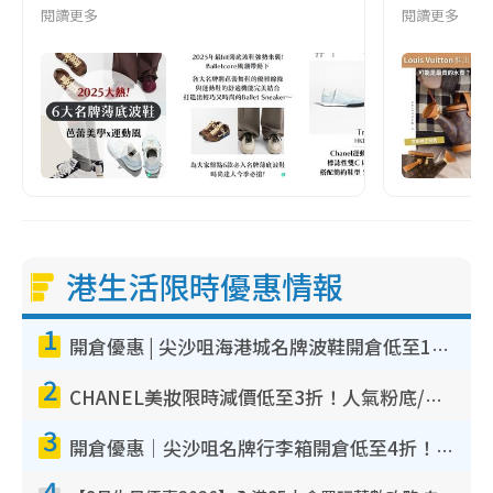
閱讀更多
閱讀更多
港生活限時優惠情報
1
開倉優惠 | 尖沙咀海港城名牌波鞋開倉低至1折！On鞋$899起／Joy&Peace鞋履$98起
2
CHANEL美妝限時減價低至3折！人氣粉底/唇膏/精華液低至$275！COCO香水都有平
3
開倉優惠｜尖沙咀名牌行李箱開倉低至4折！一連5日 American Tourister/ace./Hallmark $200起！
4