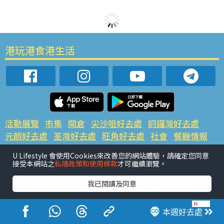
港玩港食港生活
活動展覽
市集
開倉
尖沙咀好去處
銅鑼灣好去處
元朗好去處
荃灣好去處
旺角好去處
社會
餐廳情報
戶外郊遊
社會福利
U Lifestyle 會使用Cookies來改善您的網站體驗，請確定您同意
接受本網站之
私隱政策和使用條款
才可繼續瀏覽。
熱門類別
網民熱話
活動展覽
市集
開倉
尖沙咀好去處
我已閱讀及同意
銅鑼灣好去處
元朗好去處
荃灣好去處
旺角好去處
社會
餐廳情報
戶外郊遊
本週好去處
熱門標籤