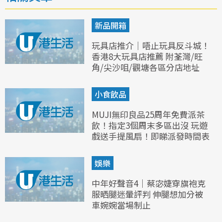
新品開箱
玩具店推介｜唔止玩具反斗城！
香港8大玩具店推薦 附荃灣/旺
角/尖沙咀/觀塘各區分店地址
小食飲品
MUJI無印良品25周年免費派茶
飲！指定3個周末多區出沒 玩遊
戲送手提風扇！即睇派發時間表
娛樂
中年好聲音4｜蔡宓婕穿旗袍克
服晒腿迷暈評判 伸腿想加分被
車婉婉當場制止