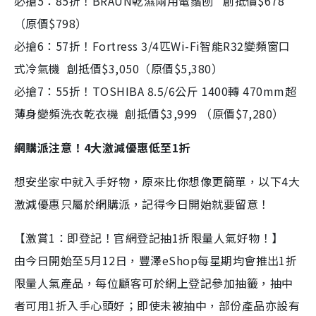
必搶5：85折！BRAUN乾濕兩用電鬚刨 創抵價$678
（原價$798）
必搶6：57折！Fortress 3/4匹Wi-Fi智能R32變頻窗口
式冷氣機 創抵價$3,050（原價$5,380）
必搶7：55折！TOSHIBA 8.5/6公斤 1400轉 470mm超
薄身變頻洗衣乾衣機 創抵價$3,999 （原價$7,280）
網購派注意！4大激減優惠低至1折
想安坐家中就入手好物，原來比你想像更簡單，以下4大
激減優惠只屬於網購派，記得今日開始就要留意！
【激賞1：即登記！官網登記抽1折限量人氣好物！】
由今日開始至5月12日，豐澤eShop每星期均會推出1折
限量人氣產品，每位顧客可於網上登記參加抽籤，抽中
者可用1折入手心頭好；即使未被抽中，部份產品亦設有