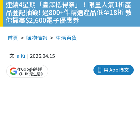
連續4星期「豐澤抵得祭」！限量人氣1折產
品登記抽籤! 過800+件精選產品低至18折 教
你攞盡$2,600電子優惠券
首頁
購物情報
生活百貨
文:
a.Ki
2026.04.15
在Google追蹤
用 App 睇文
《UHK 港生活》