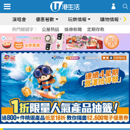
演唱會
優惠著數
玩樂情報
購物情報
熱門關鍵字：
公屋熱話
娛樂新聞
定期存款