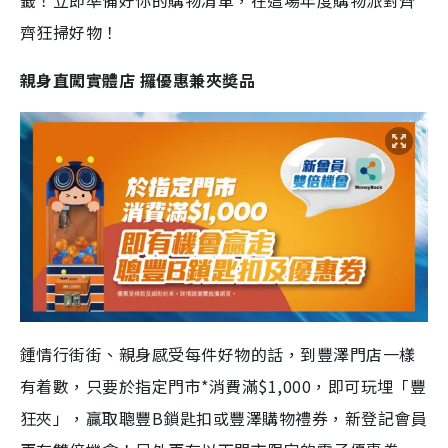
籤！立即準備好你的購物清單，在這場年度購物派對齊
齊狂掃好物！
親身直闖實體店 攞優惠兼夾奬品
鍾情行街街、親身感受每件好物的話，到豐澤門店一樣
有着數，只要於指定門市*消費滿$1,000，即可玩埋「豐
狂夾」，贏取聰豐B鎖匙扣或豐澤購物禮券，新登記會員