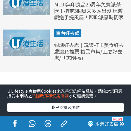
MUJI無印良品25周年免費派茶
飲！指定3個周末多區出沒 玩遊
戲送手提風扇！即睇派發時間表
室內好去處
觀塘好去處｜玩樂打卡美食好去
處逾15推薦 裕民市集/工廈好去
處/「志明橋」
U Lifestyle 會使用Cookies來改善您的網站體驗，請確定您同意
接受本網站之
私隱政策和使用條款
才可繼續瀏覽。
我已閱讀及同意
本週好去處