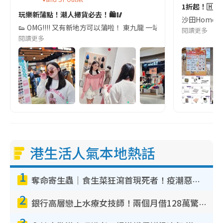
1折起！🇭🇰
玩樂新蒲點！潮人掃貨必去！🛍️🥢
沙田HomeS
👟 OMG!!!! 又有新地方可以蒲啦！ 東九龍 一站式食玩買 + Out
閱讀更多
閱讀更多
港生活人氣本地熱話
1
奪命寄生蟲｜食生菜狂瀉首現死者！疫潮惡化錄1.8萬宗病例 揭洗菜3大謬誤
2
銀行高層戀上水療女技師！兩個月借128萬驚覺「沉船」沉落火海 揭背後疑似邪教操控賣淫
3