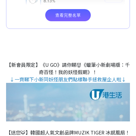
【新會員限定】《U GO》請你睇👹《蠟筆小新劇場版：千
奇百怪！我的妖怪假期》！
↓一齊睇下小新同妖怪朋友們點樣聯手拯救屋企人啦↓
【送您🐯】韓國超人氣文創品牌MUZIK TIGER 冰感風扇！