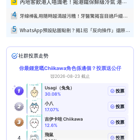
內地客歎港人唔識老！揭港鐵保鮮級冷氣 港人求放過：咪投訴
4
牙線棒亂用隨時越清越污糟！牙醫驚揭盲目過戶細菌恐致蛀牙：呢種先係日常真保養
5
WhatsApp預設貼圖點刪？揭1招「反向操作」還原簡潔介面 附3步實測教學