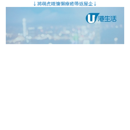
↓將萌虎嘅慵懶療癒帶返屋企↓