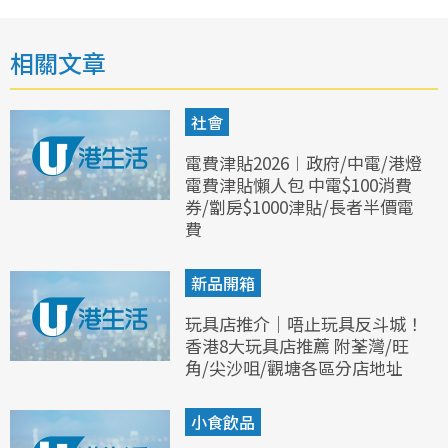
相關文章
社會
電費津貼2026︱政府/中電/港燈
電費津貼懶人包 中電$100消費
券/劏房$1000津貼/長者半價電
費
新品開箱
玩具店推介｜唔止玩具反斗城！
香港8大玩具店推薦 附荃灣/旺
角/尖沙咀/觀塘各區分店地址
小食飲品