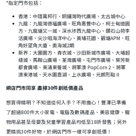
*指定門市包括：
香港：中環萬邦行、銅鑼灣時代廣場、太古城中心
九龍：九龍灣德福廣場、旺角惠豐中心、柯士甸道圓
方、九龍塘又一城、深水埗西九龍中心、鑽石山荷李
活廣場、尖沙咀海洋中心、黃埔花園、觀塘APM、旺
角好望角大廈、奧海城2期
新界：大圍圍方、青衣城、沙田新城市廣場、大埔超
級城、馬鞍山廣場、荃灣廣場、屯門市廣場、葵芳新
都會廣場、東涌東薈城、將軍澳 PopCorn 2、將軍
澳東港城、天水圍嘉湖、上水廣場、元朗形點Ⅱ
網店門市同享 盡掃30件創抵價產品
想買得精明？不知道從何入手？不用擔心！豐澤已準備
了超過800件大小家電、電腦及數碼產品、美容健康、寵
物用品甚至母嬰及兒童學習產品均低至18折發售；另外
更精挑30件好物，於網店門市一樣可享創抵價！