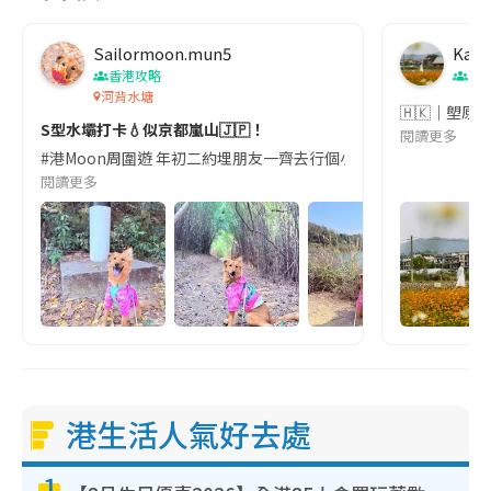
Sailormoon.mun5
Kate
香港攻略
香
河背水塘
🇭🇰｜塱原
S型水壩打卡💧似京都嵐山🇯🇵！
閱讀更多
#港Moon周圍遊 年初二約埋朋友一齊去行個小水塘👫🐶🐾 呢度有全港唯一嘅 
閱讀更多
港生活人氣好去處
1