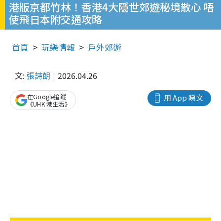
港版京都竹林！香港4大隱世郊遊秘境散心 唔
使飛日本附交通攻略
首頁
玩樂情報
戶外郊遊
文:
張詩朗
2026.04.26
在Google追蹤
用 App 睇文
《UHK 港生活》