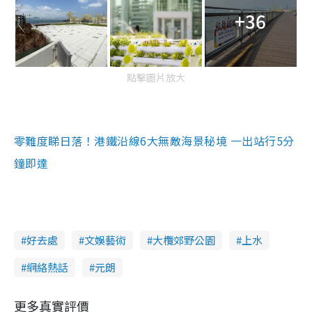
+36
點擊圖片放大
零難度睇日落！港鐵沿線6大無敵海景
秘境 一出站行5分
鐘即達
好去處
文娛藝術
大欖郊野公園
上水
網絡熱話
元朗
更多真實評價