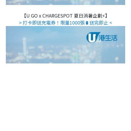
【U GO x CHARGESPOT 夏日消暑企劃⚡】
> 打卡即送充電券！限量1000張🔋送完即止 <