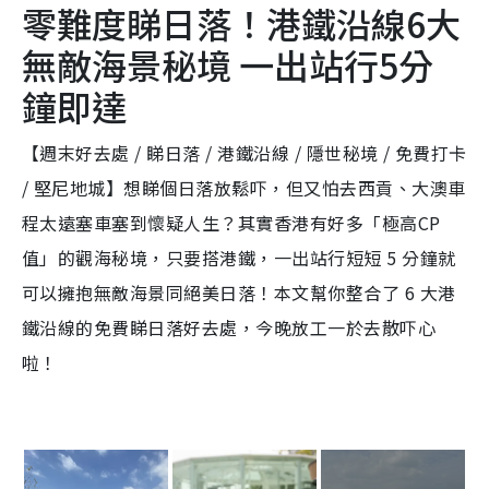
零難度睇日落！港鐵沿線6大
無敵海景秘境 一出站行5分
鐘即達
【週末好去處 / 睇日落 / 港鐵沿線 / 隱世秘境 / 免費打卡
/ 堅尼地城】想睇個日落放鬆吓，但又怕去西貢、大澳車
程太遠塞車塞到懷疑人生？其實香港有好多「極高CP
值」的觀海秘境，只要搭港鐵，一出站行短短 5 分鐘就
可以擁抱無敵海景同絕美日落！本文幫你整合了 6 大港
鐵沿線的免費睇日落好去處，今晚放工一於去散吓心
啦！