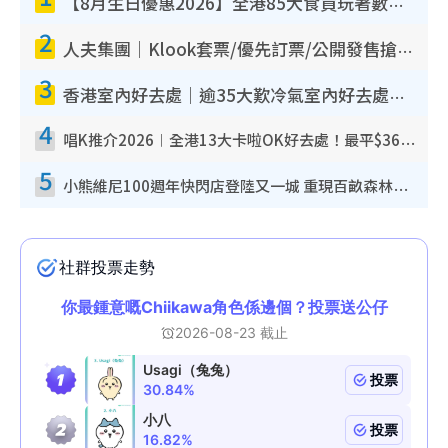
【8月生日優惠2026】全港85大食買玩著數攻略 自助餐/火鍋放題同行免費＋誠品/DONKI送現金券
2
人夫集團｜Klook套票/優先訂票/公開發售搶飛攻略！附票價.購票連結.場地座位表
3
香港室內好去處｜逾35大歎冷氣室內好去處推介 室內活動免費避雨無懼落雨
4
唱K推介2026︱全港13大卡啦OK好去處！最平$36起 日文K都有！(附地址+收費詳情)
5
小熊維尼100週年快閃店登陸又一城 重現百畝森林經典場景／獨家限定盲盒登場／專屬DIY香水