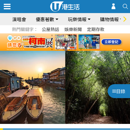
演唱會
優惠著數
玩樂情報
購物情報
熱門關鍵字：
公屋熱話
娛樂新聞
定期存款
目錄