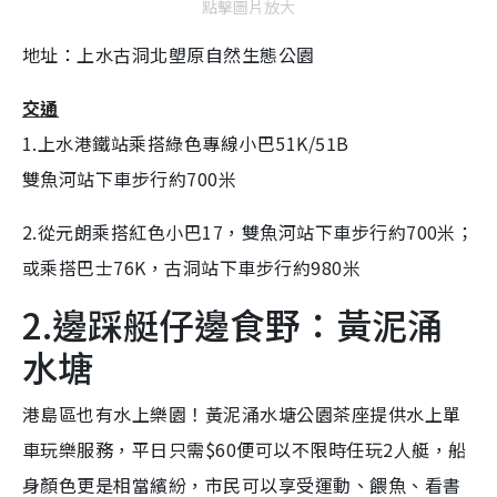
點擊圖片放大
地址：上水古洞北塱原自然生態公園
交通
1.上水港鐵站乘搭綠色專線小巴51K/51B
雙魚河站下車步行約700米
2.從元朗乘搭紅色小巴17，雙魚河站下車步行約700米；
或乘搭巴士76K，古洞站下車步行約980米
2.邊踩艇仔邊食野：黃泥涌
水塘
港島區也有水上樂園！黃泥涌水塘公園茶座提供水上單
車玩樂服務，平日只需$60便可以不限時任玩2人艇，船
身顏色更是相當繽紛，市民可以享受運動、餵魚、看書