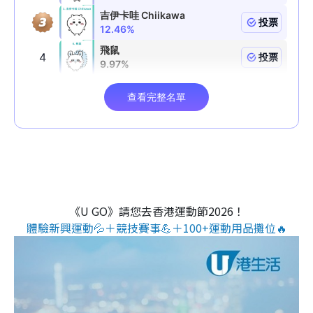
《U GO》請您去香港運動節2026！
體驗新興運動💦＋競技賽事💪＋100+運動用品攤位🔥