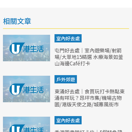
相關文章
室內好去處
屯門好去處｜室內遊樂場/射箭
場/大草地15精選 水療海景如釜
山海邊Café打卡
戶外郊遊
東涌好去處｜食買玩打卡熱點東
涌有咩玩？昂坪市集/機場古物
園/港版天使之路/城寨風街市
室內好去處