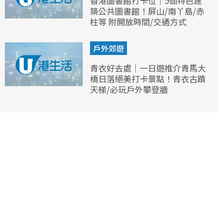
香港圖書館打卡位｜5個特色建
築公共圖書館！屏山/南丫島/赤
柱等 附開放時間/交通方式
戶外郊遊
青衣好去處｜一日遊推介青馬大
橋日落絕美打卡景點！青衣古蹟
天梯/必玩戶外攀登牆