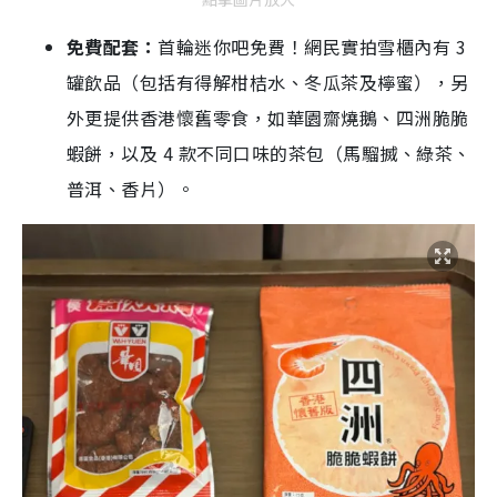
免費配套：
首輪迷你吧免費！網民實拍雪櫃內有 3
罐飲品（包括有得解柑桔水、冬瓜茶及檸蜜），另
外更提供香港懷舊零食，如華園齋燒鵝、四洲脆脆
蝦餅，以及 4 款不同口味的茶包（馬騮搣、綠茶、
普洱、香片）。