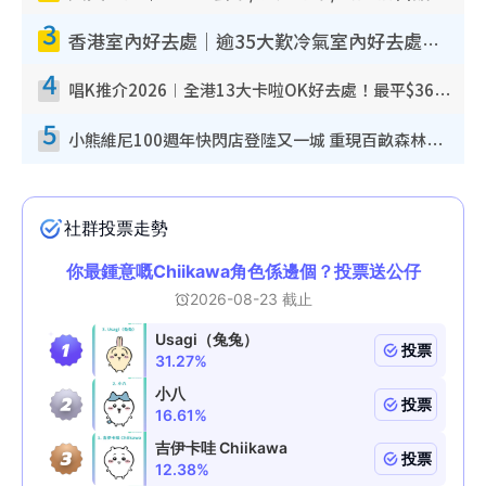
3
香港室內好去處｜逾35大歎冷氣室內好去處推介 室內活動免費避雨無懼落雨
4
唱K推介2026︱全港13大卡啦OK好去處！最平$36起 日文K都有！(附地址+收費詳情)
5
小熊維尼100週年快閃店登陸又一城 重現百畝森林經典場景／獨家限定盲盒登場／專屬DIY香水