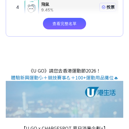
《U GO》請您去香港運動節2026！
體驗新興運動💦＋競技賽事💪＋100+運動用品攤位🔥
【U GO x CHARGESPOT 夏日消暑企劃⚡】