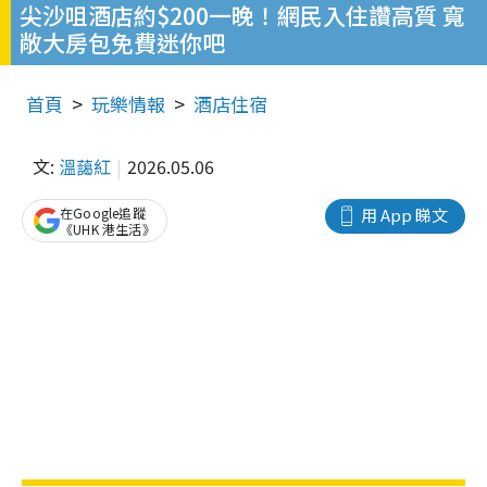
尖沙咀酒店約$200一晚！網民入住讚高質 寬
敞大房包免費迷你吧
首頁
玩樂情報
酒店住宿
文:
溫藹紅
2026.05.06
在Google追蹤
用 App 睇文
《UHK 港生活》