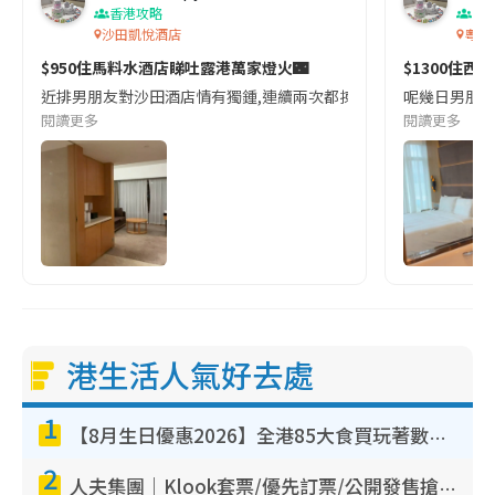
香港攻略
香
沙田凱悅酒店
粵海
$950住馬料水酒店睇吐露港萬家燈火🌃
$1300住
近排男朋友對沙田酒店情有獨鍾,連續兩次都揀沙田｡的確沙田酒店雖然偏僻
呢幾日男朋友
閱讀更多
閱讀更多
港生活人氣好去處
1
【8月生日優惠2026】全港85大食買玩著數攻略 自助餐/火鍋放題同行免費＋誠品/DONKI送現金券
2
人夫集團｜Klook套票/優先訂票/公開發售搶飛攻略！附票價.購票連結.場地座位表