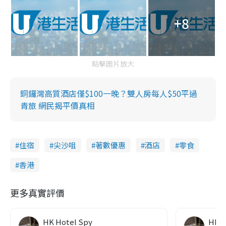
+8
點擊圖片放大
銅鑼灣高質酒店僅$100一晚？雙人房每人$50平過
青旅 網民揭平價真相
住宿
尖沙咀
著數優惠
酒店
零食
香港
更多真實評價
HK Hotel Spy
HK H