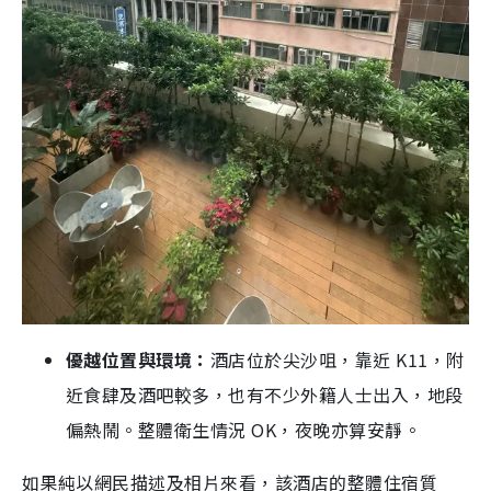
優越位置與環境：
酒店位於尖沙咀，靠近 K11，附
近食肆及酒吧較多，也有不少外籍人士出入，地段
偏熱鬧。整體衛生情況 OK，夜晚亦算安靜。
如果純以網民描述及相片來看，該酒店的整體住宿質