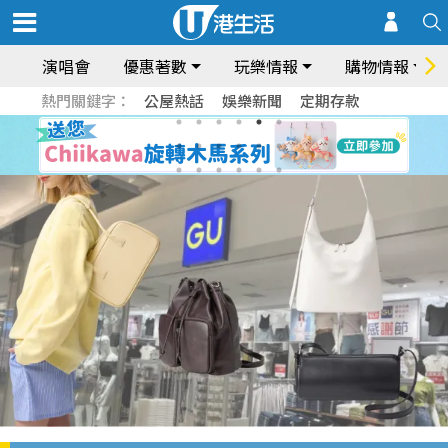
演唱會
優惠著數
玩樂情報
購物情報
熱門關鍵字：
公屋熱話
娛樂新聞
定期存款