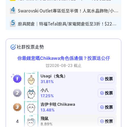
4
Swarovski Outlet專區低至半價！人氣水晶飾物/小擺設$138起！迪士尼款/水晶高跟鞋都有平
5
廚具開倉｜特福Tefal廚具/家電開倉低至3折！$220起買平底鍋/炒鑊/湯煲！電飯煲/吸塵機/燙斗$418起