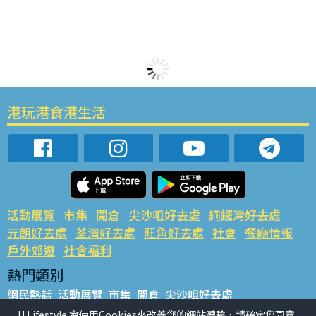
港玩港食港生活
活動展覽
市集
開倉
尖沙咀好去處
銅鑼灣好去處
元朗好去處
荃灣好去處
旺角好去處
社會
餐廳情報
戶外郊遊
社會福利
熱門類別
網民熱話
活動展覽
市集
開倉
尖沙咀好去處
銅鑼灣好去處
元朗好去處
荃灣好去處
旺角好去處
社會
U Lifestyle 會使用Cookies來改善您的網站體驗，請確定您同意