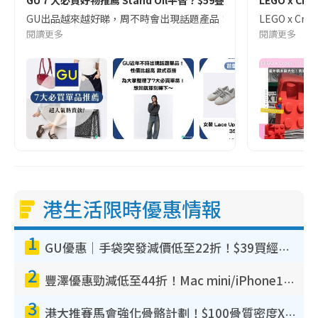
GU出品越來越好睇，周不時會出現話題產品！為大家整合了GU ７大必買單品，由甜美舒
LEGO x 
閱讀更多
閱讀更多
港生活限時優惠情報
1
GU優惠｜手袋突發減價低至22折！$39買經典波士頓包/餃子袋！飾物同步減價$29起！
2
豐澤優惠勁減低至44折！Mac mini/iPhone17Pro大減價！廚房家電$220起
3
港大推賽馬會強化骨骼計劃！$100骨質密度X光檢查 完成免費運動訓練送超市禮券！附參加資格