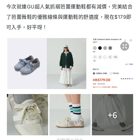
今次就連GU超人氣抓褶芭蕾運動鞋都有減價，完美結合
了芭蕾舞鞋的優雅線條與運動鞋的舒適度，現在$179即
可入手，好平呀！
+6
點擊圖片放大