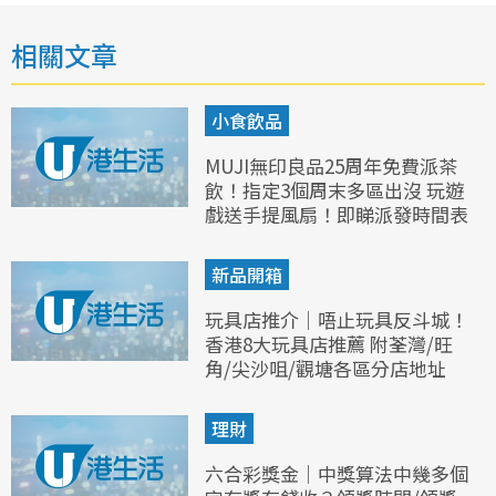
相關文章
小食飲品
MUJI無印良品25周年免費派茶
飲！指定3個周末多區出沒 玩遊
戲送手提風扇！即睇派發時間表
新品開箱
玩具店推介｜唔止玩具反斗城！
香港8大玩具店推薦 附荃灣/旺
角/尖沙咀/觀塘各區分店地址
理財
六合彩獎金｜中獎算法中幾多個