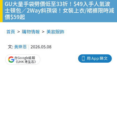
GU大量手袋劈價低至33折！$49入手人氣波
士頓包／2Way斜孭袋！女裝上衣/裙褲限時減
價$59起
首頁
購物情報
美妝服飾
文:
黃樂恩
2026.05.08
在Google追蹤
用 App 睇文
《UHK 港生活》