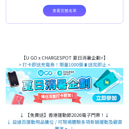
【U GO x CHARGESPOT 夏日消暑企劃⚡】
> 打卡即送充電券！限量1000張🔋送完即止 <
↓ 【免費送】香港運動節2026電子門票！↓
↓ 設過百運動用品攤位 / 可現場體驗多項新穎運動及觀賞
賽事🔥 ↓