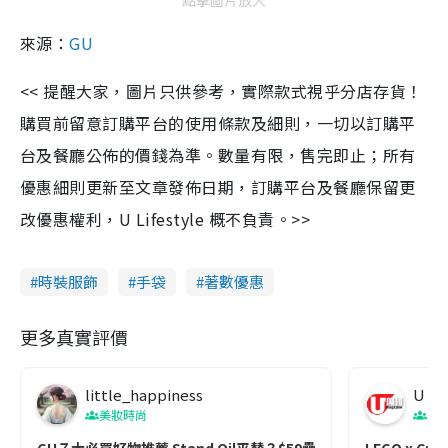
來源：
GU
<< 提醒大家，圖片只供參考，實際款式視乎分店存貨！
購買前留意訂購平台的使用條款及細則，一切以訂購平
台及餐廳公佈的價錢為準。數量有限，售完即止；所有
優惠細則更新至文章發佈日期，訂購平台及餐廳保留更
改優惠權利，U Lifestyle 概不負責。>>
時裝服飾
手袋
著數優惠
更多真實評價
little_happiness
U Ma
美妝時尚
美
GU７大必買好物推薦 Stand Oil平替？$59疊穿神器
LEGO x 