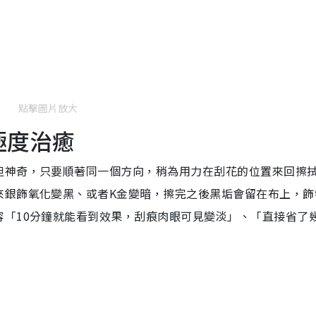
點擊圖片放大
極度治癒
但神奇，只要順著同一個方向，稍為用力在刮花的位置來回擦
來銀飾氧化變黑、或者K金變暗，擦完之後黑垢會留在布上，飾
容「10分鐘就能看到效果，刮痕肉眼可見變淡」、「直接省了