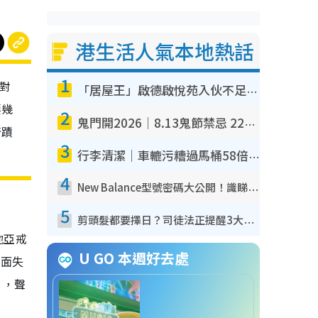
港生活人氣本地熱話
1
是對
「居屋王」啟德啟悅苑入伙不足一年淪甩漏之王！插頭噴火花致大停電 多戶業主全屋家電報銷
要幾
2
鬼門開2026｜8.13鬼節禁忌 22件事唔做得！燒肉、刺身要少食？半夜勿吹口哨/打呢個電話
奇蹟
3
行李清潔｜車轆污糟過馬桶58倍！專家警告忌用酒精抹 教1招免污手除菌
4
New Balance型號密碼大公開！識睇2個數字買鞋秒知功能免中伏 附5大熱門鞋款
5
剪頭髮都要擇日？司徒法正提醒3大禁忌日子 隨時剪走財運！呢日剪髮恐「剪壽命」？
地亞戒
U GO 本週好去處
表面失
」，聲