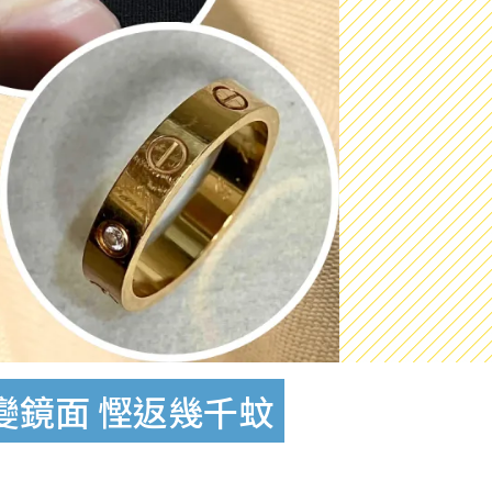
面變鏡面 慳返幾千蚊