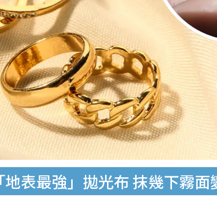
瘋傳「地表最強」拋光布 抹幾下霧