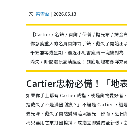
文:
梁雪盈
2026.05.13
【Cartier / 名錶 / 首飾 / 保養 / 拋光布
你意義重大的名貴首飾或手錶，戴久了開始出
千蚊兼等幾星期，最近小紅書瘋傳一塊被封為
消失，瞬間還原高清鏡面！到底呢塊布係咩來
Cartier忠粉必備！「
如果你手上都有 Cartier 戒指，或是飾物愛
指戴久了不是滿圈刮痕？」不論是 Cartier
去光澤，戴久了自然變得暗沉無光。然而，近日
稱只要用它來打圈擦拭，戒指立即變成全新樣，