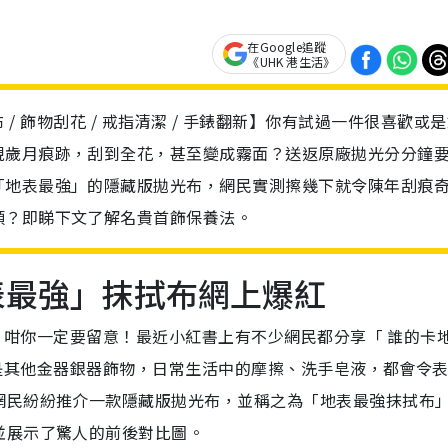
在Google追蹤
《UHK 港生活》
 / 抹金布 / 飾物刮花 / 戒指清潔 / 手錶翻新】你有試過一件很喜歡或
現歲月痕跡，刮到全花，甚至變成霧面？送返原廠拋光分分鐘
「地表最強」的隱藏版拋光布，網民實測擦幾下就令陳年刮痕
頭？即睇下文了解名貴首飾保養法。
地表最強」抹拭布網上爆紅
好者，咁你一定要留意！最近小紅書上有不少網民都分享「 誰的卡
 ，還是其他金器銀器飾物，日常生活中的摩擦、洗手皂液，都會令
網民紛紛推介一款隱藏版拋光布，並稱之為「地表最強抹拭布
並展示了驚人的前後對比圖。