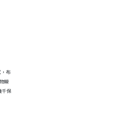
拭，布
物瞬
幾千保