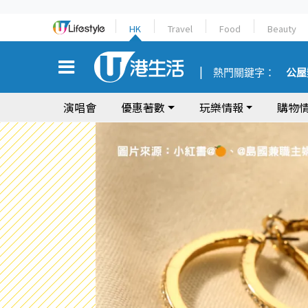
HK
Travel
Food
Beauty
熱門關鍵字：
公屋
演唱會
優惠著數
玩樂情報
購物