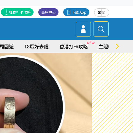
社群打卡攻略
商戶中心
下載 App
繁
简
周圍遊
18區好去處
香港打卡攻略
主題特集