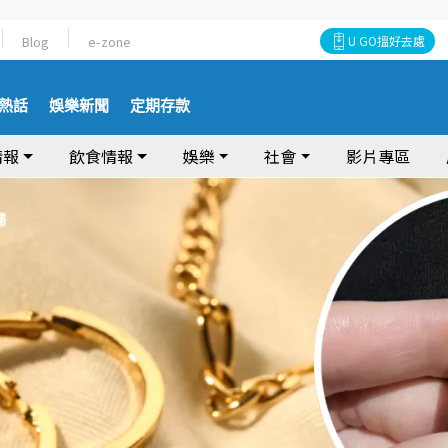
Blog
e-zone
U GO搵好去處
熱話
娛樂新聞
定期存款
情報
飲食情報
娛樂
社會
影片專區