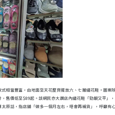
款式相當豐富，由地面至天花整齊擺放六、七層繡花鞋。圖案
，售價低至$89起。該網民亦大讚店內繡花鞋「勁靚又平」，
蘇太原話，指店舖「做多一個月左右，唔會再補貨」，呼籲有