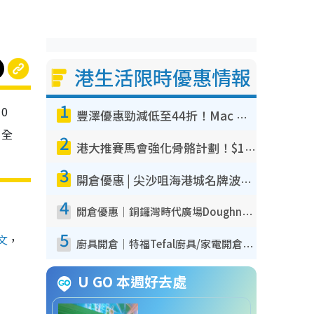
港生活限時優惠情報
1
0
豐澤優惠勁減低至44折！Mac mini/iPhone17Pro大減價！廚房家電$220起
，全
2
港大推賽馬會強化骨骼計劃！$100骨質密度X光檢查 完成免費運動訓練送超市禮券！附參加資格
3
開倉優惠 | 尖沙咀海港城名牌波鞋開倉低至1折！On鞋$899起／Joy&Peace鞋履$98起
4
開倉優惠｜銅鑼灣時代廣場Doughnut/Campo Marzio開倉低至1折！背囊、書包、手袋劈價$200起
5
文
，
廚具開倉｜特福Tefal廚具/家電開倉低至3折！$220起買平底鍋/炒鑊/湯煲！電飯煲/吸塵機/燙斗$418起
U GO 本週好去處