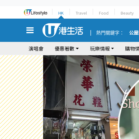
HK
Travel
Food
Beauty
熱門關鍵字：
公屋
演唱會
優惠著數
玩樂情報
購物