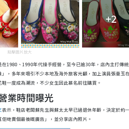
+2
點擊圖片放大
1980、1990年代接手經營，至今已逾30年，店內主打傳
味」，多年來吸引不少本地及海外旅客光顧，加上演員張曼玉
花鞋一度成為潮流，不少女生因此慕名前往購買。
後營業時間曝光
文
表示，鞋店老闆蘇先生與蘇太太早已過退休年齡，決定於約
幫佢哋賣個最後嘅廣告」，並分享店內照片。