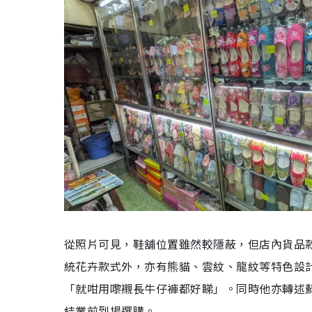
從照片可見，鞋舖位置雖然較隱蔽，但店內貨品
統花卉款式外，亦有熊貓、雲紋、龍紋等特色設計
「就咁用嚟襯長牛仔褲都好睇」。同時他亦轉述
結業前到場選購。