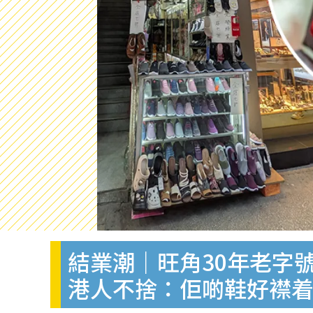
結業潮｜旺角30年老字號
港人不捨：佢啲鞋好襟