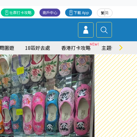
社群打卡攻略
商戶中心
下載 App
繁
简
周圍遊
18區好去處
香港打卡攻略
主題特集