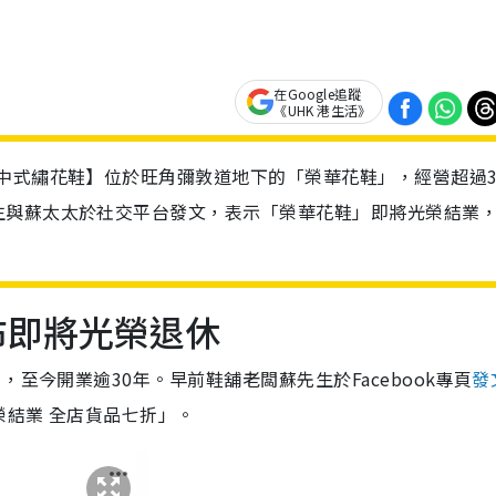
在Google追蹤
《UHK 港生活》
中式繡花鞋】位於旺角彌敦道地下的「榮華花鞋」，經營超過3
生與蘇太太於社交平台發文，表示「榮華花鞋」即將光榮結業
布即將光榮退休
至今開業逾30年。早前鞋舖老闆蘇先生於Facebook專頁
發
結業 全店貨品七折」。