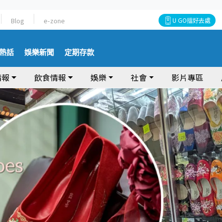
Blog
e-zone
U GO搵好去處
熱話
娛樂新聞
定期存款
情報
飲食情報
娛樂
社會
影片專區