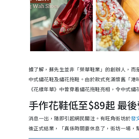
據了解，蘇先生並非「榮華鞋業」的創辦人，而是在
中式繡花鞋及繡花拖鞋。由於款式充滿懷舊「港
《花樣年華》中曾穿着繡花拖鞋亮相，令中式繡
手作花鞋低至$89起 最
消息一出，隨即引起網民關注。有旺角街坊於
發
後正式結業，「真係時間要休息了，街坊一場，