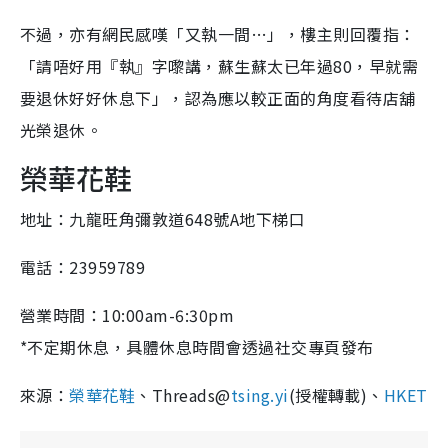
不過，亦有網民感嘆「又執一間…」，樓主則回覆指：
「請唔好用『執』字嚟講，蘇生蘇太已年過80，早就需
要退休好好休息下」，認為應以較正面的角度看待店舖
光榮退休。
榮華花鞋
地址：九龍旺角彌敦道648號A地下梯口
電話：23959789
營業時間：10:00am-6:30pm
*不定期休息，具體休息時間會透過社交專頁發布
來源：
榮華花鞋
、Threads@
tsing.yi
(授權轉載)、
HKET