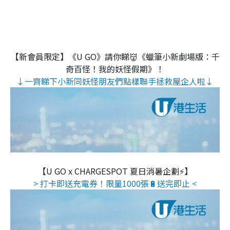
【新會員限定】《U GO》請你睇👹《蠟筆小新劇場版：千
奇百怪！我的妖怪假期》！
↓一齊睇下小新同妖怪朋友們點樣聯手拯救屋企人啦↓
【U GO x CHARGESPOT 夏日消暑企劃⚡】
> 打卡即送充電券！限量1000張🔋送完即止 <