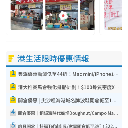
港生活限時優惠情報
1
豐澤優惠勁減低至44折！Mac mini/iPhone17Pro大減價！廚房家電$220起
2
港大推賽馬會強化骨骼計劃！$100骨質密度X光檢查 完成免費運動訓練送超市禮券！附參加資格
3
開倉優惠 | 尖沙咀海港城名牌波鞋開倉低至1折！On鞋$899起／Joy&Peace鞋履$98起
4
開倉優惠｜銅鑼灣時代廣場Doughnut/Campo Marzio開倉低至1折！背囊、書包、手袋劈價$200起
5
廚具開倉｜特福Tefal廚具/家電開倉低至3折！$220起買平底鍋/炒鑊/湯煲！電飯煲/吸塵機/燙斗$418起