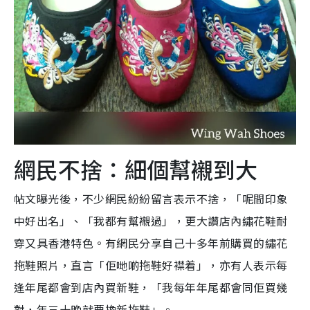
網民不捨：細個幫襯到大
帖文曝光後，不少網民紛紛留言表示不捨，「呢間印象
中好出名」、「我都有幫襯過」，更大讚店內繡花鞋耐
穿又具香港特色。有網民分享自己十多年前購買的繡花
拖鞋照片，直言「佢哋啲拖鞋好襟着」，亦有人表示每
逢年尾都會到店內買新鞋，「我每年年尾都會同佢買幾
對，年三十晚就要換新拖鞋」。