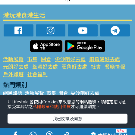
港玩港食港生活
活動展覽
市集
開倉
尖沙咀好去處
銅鑼灣好去處
元朗好去處
荃灣好去處
旺角好去處
社會
餐廳情報
戶外郊遊
社會福利
熱門類別
網民熱話
活動展覽
市集
開倉
尖沙咀好去處
銅鑼灣好去處
元朗好去處
荃灣好去處
旺角好去處
社會
U Lifestyle 會使用Cookies來改善您的網站體驗，請確定您同意
接受本網站之
私隱政策和使用條款
才可繼續瀏覽。
餐廳情報
戶外郊遊
熱門標籤
我已閱讀及同意
#UGO搵好去處
#人氣活動推介
#美食社群熱話
#親子玩樂好去處
#ULifestyle應用程式
#限時搶