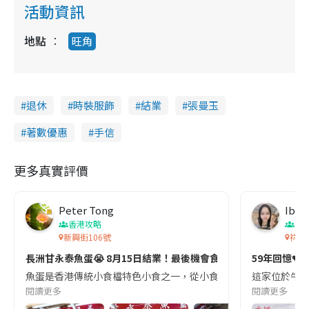
活動資訊
地點
旺角
退休
時裝服飾
結業
張曼玉
著數優惠
手信
更多真實評價
Peter Tong
Ibyb
香港攻略
香
新興街106號
祥榮
長洲甘永泰魚蛋😭 8月15日結業！最後機會食招牌大魚蛋！
59年回憶💔 牛
魚蛋是香港傳統小食檔特色小食之一，從小食到大，放工放學就會去街
這家位於牛頭
閱讀更多
閱讀更多