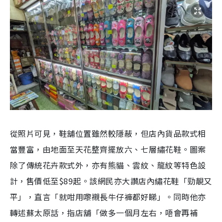
從照片可見，鞋舖位置雖然較隱蔽，但店內貨品款式相
當豐富，由地面至天花整齊擺放六、七層繡花鞋。圖案
除了傳統花卉款式外，亦有熊貓、雲紋、龍紋等特色設
計，售價低至$89起。該網民亦大讚店內繡花鞋「勁靚又
平」，直言「就咁用嚟襯長牛仔褲都好睇」。同時他亦
轉述蘇太原話，指店舖「做多一個月左右，唔會再補