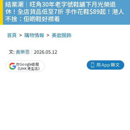
結業潮｜旺角30年老字號鞋舖下月光榮退
休！全店貨品低至7折 手作花鞋$89起！港人
不捨：佢啲鞋好襟着
首頁
購物情報
美妝服飾
文:
黃樂恩
2026.05.12
在Google追蹤
用 App 睇文
《UHK 港生活》