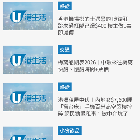
熱話
香港機場搭的士遇黑的 咪錶狂
跳未過紅隧已爆$400 樓主做1事
即減價
交通
梅窩船期表2026｜中環來往梅窩
快船、慢船時間+票價
熱話
港漂租屋中伏︱內地女$7,600睡
「窗台床」手機百米高空墮樓摔
碎 網民勸退租事︰被中介坑了
小食飲品