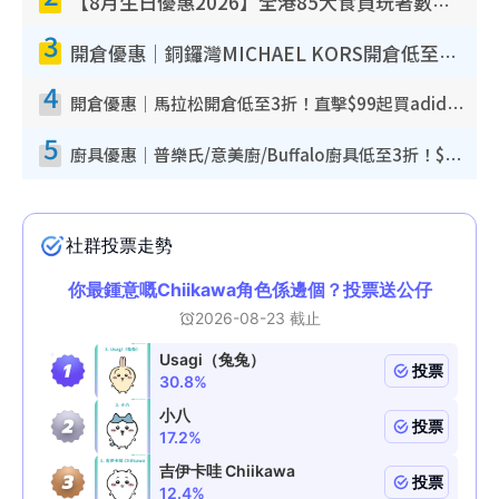
【8月生日優惠2026】全港85大食買玩著數攻略 自助餐/火鍋放題同行免費＋誠品/DONKI送現金券
3
開倉優惠｜銅鑼灣MICHAEL KORS開倉低至17折！直擊$500起買手袋/銀包/鞋款 必買經典Jet Set系列
4
開倉優惠｜馬拉松開倉低至3折！直擊$99起買adidas／New Balance／Puma鞋款 STANLEY保溫杯劈價至$119起
5
廚具優惠｜普樂氏/意美廚/Buffalo廚具低至3折！$89起買煎鍋／炒鑊／個人鍋 同場小家電激減至$99起