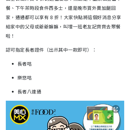
餐、下午茶時段食件西多士，還是晚市買外賣加餸回
家，通通都可以享有 8 折！大家快點將這個好消息分享
給家中的父母或爺爺嫲嫲，叫埋一班老友記齊齊去聚餐
啦！
認可指定長者證件（出示其中一款即可）：
長者咭
樂悠咭
長者八達通