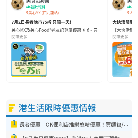
美食餓狗團
美食
著數報料
著
美心MX (西九龍站)
大快
7月2日長者晚市75折 只限一天❗
大快活關愛
美心MX及美心Food²老友記尊屬優惠👴👵~ 只要出示長者咭､樂悠
【大快活關愛長
閱讀更多
閱讀更多
港生活限時優惠情報
1
長者優惠｜OK便利店推樂悠咭優惠！買麵包/牛奶/保健品拍卡即減
2