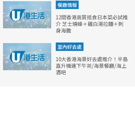
餐廳情報
12間香港高質抵食日本菜必試推
介 芝士燒蠔＋雞白湯拉麵＋刺
身海膽
室內好去處
10大香港海景好去處推介！半島
直升機連下午茶/海景餐廳/海上
酒吧