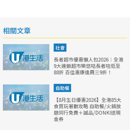
相關文章
社會
長者超市優惠懶人包2026︱全港
9大連鎖超市樂悠咭長者咭低至
88折 百佳惠康逢周三9折！
自助餐
【8月生日優惠2026】全港85大
食買玩著數攻略 自助餐/火鍋放
題同行免費＋誠品/DONKI送現
金券