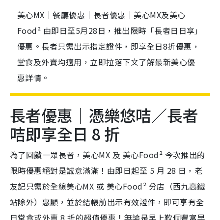
美心MX｜餐廳優惠｜長者優惠｜美心MX及美心
Food² 由即日至5月28日，推出限時「長者日日享」
優惠。長者只需出示指定證件，即享全日8折優惠，
堂食及外賣均適用，立即拉落下文了解最新美心優
惠詳情。
長者優惠｜憑樂悠咭／長者
咭即享全日 8 折
為了回饋一眾長者，美心MX 及 美心Food² 今次推出的
限時優惠絕對是誠意滿滿！由即日起至 5 月 28 日，老
友記只需於全線美心MX 或 美心Food² 分店（西九高鐵
站除外）惠顧，並於結帳前出示有效證件，即可享有全
日堂食或外賣 8 折的超值優惠！無論是早上歎個豐富早