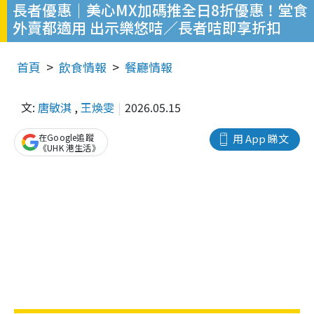
長者優惠｜美心MX加碼推全日8折優惠！堂食
外賣都適用 出示樂悠咭／長者咭即享折扣
首頁
飲食情報
餐廳情報
文:
唐敏淇
,
王煥雯
2026.05.15
在Google追蹤
用 App 睇文
《UHK 港生活》