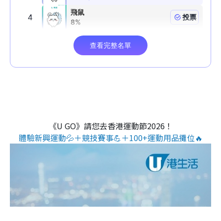
《U GO》請您去香港運動節2026！
體驗新興運動💦＋競技賽事💪＋100+運動用品攤位🔥