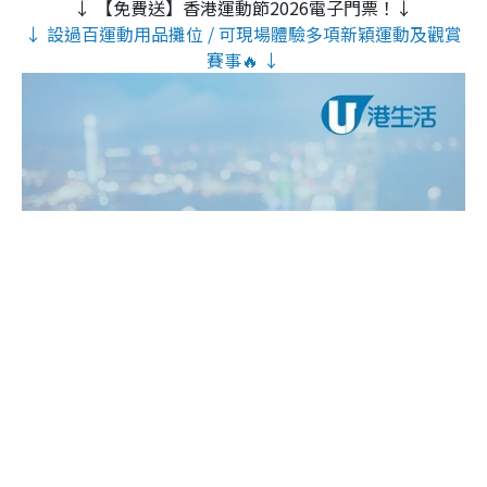
↓ 【免費送】香港運動節2026電子門票！↓
↓ 設過百運動用品攤位 / 可現場體驗多項新穎運動及觀賞
賽事🔥 ↓