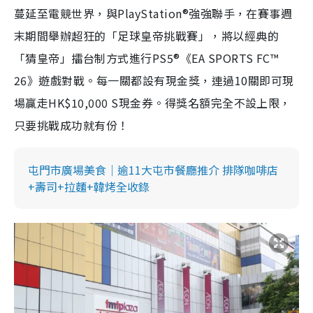
蔓延至電競世界，與PlayStation®強強聯手，在賽事週
末期間舉辦超狂的「足球皇帝挑戰賽」，將以經典的
「猜皇帝」擂台制方式進行PS5®《EA SPORTS FC™
26》遊戲對戰。每一關都設有現金獎，連過10關即可現
場贏走HK$10,000 S現金券。得獎名額完全不設上限，
只要挑戰成功就有份！
屯門市廣場美食｜逾11大屯市餐廳推介 排隊咖啡店
+壽司+拉麵+韓烤全收錄