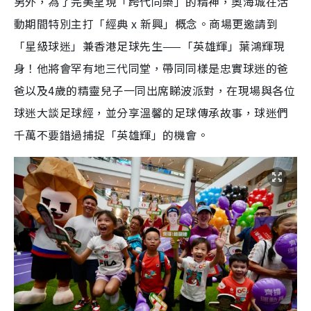
另外，為了完美呈現「跨代同樂」的精神，奧海城在活
動期間特別主打「經典 x 新興」概念。商場更邀請到
「星級球迷」兼香港足球先生——「英雄輝」葉鴻輝現
身！他將會罕有地三代同堂，帶同同樣是忠實球迷的爸
爸以及4歲的精靈兒子一同出席睇波派對，在現場與各位
球迷大談足球經，並分享溫馨的足球傳承故事，球迷們
千萬不要錯過捕捉「英雄輝」的機會。