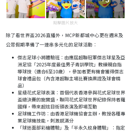
點擊圖片放大
除了看世界盃2026直播外，MCP新都城中心更在週末及
公眾假期準備了一連串多元化的足球活動︰
傑志足球小將體驗班︰由應屆超聯冠軍傑志球星及亞
洲足協「2025年度最佳男子青訓學院」教練親自指
導球技（適合6至10歲），參加者更有機會獲得傑志
球會禮品包（內含港超聯主場比賽換票證及球會精
品）
星級花式足球表演︰首個代表香港參與花式足球世界
盃總決賽的施寶盛，聯同花式足球世界紀錄保持者羅
國輝，帶來超炫目街頭表演及即場互動
足球機工作坊︰由香港足球機協會主辦，教授各種專
業足球機技能，刺激感滿分
「球迷面部彩繪體驗」及「半永久紋身體驗」︰指定