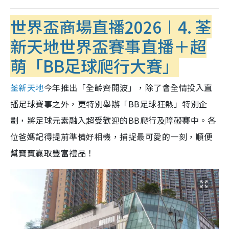
世界盃商場直播2026︱4. 荃
新天地世界盃賽事直播＋超
萌「BB足球爬行大賽」
荃新天地
今年推出「全齡齊開波」，除了會全情投入直
播足球賽事之外，更特別舉辦「BB足球狂熱」特別企
劃，將足球元素融入超受歡迎的BB爬行及障礙賽中。各
位爸媽記得提前準備好相機，捕捉最可愛的一刻，順便
幫寶寶贏取豐富禮品！