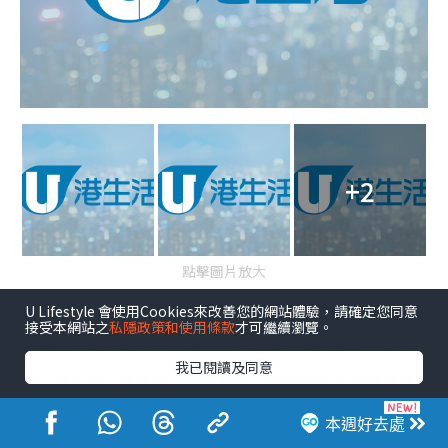
+2
點擊圖片放大
U Lifestyle 會使用Cookies來改善您的網站體驗，請確定您同意
此外，於6月12日至7月20日期間指定日子及時間，體育
接受本網站之
私隱政策和使用條款
才可繼續瀏覽。
園更聯乘可口可樂公司，免費派發可口可樂®等指定飲
我已閱讀及同意
品，讓大家一邊暢飲，一邊感受「現場級」的睇波震撼
感。
本週好去處