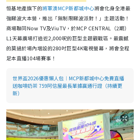
恒基地產旗下的
將軍澳MCP新都城中心
將會化身全港最
強睇波大本營，推出「無制限睇波派對！」主題活動！
商場聯同Now TV及ViuTV，於MCP CENTRAL（2期）
L1天幕廣場打造近2,000呎的巨型主題觀戰區。最震撼
的莫過於場內增設的280吋巨型4K電視螢幕，將會全程
足本直播104場賽事！
世界盃2026優惠懶人包︱MCP新都城中心免費直播
送咖啡奶茶 759阿信屋最長單據贏通行證（持續更
新）