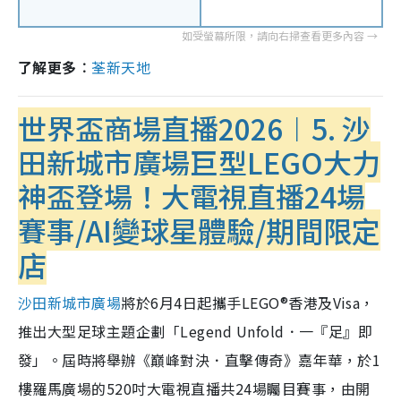
了解更多︰
荃新天地
世界盃商場直播2026︱5.
沙
田新城市廣場巨型LEGO大力
神盃登場！大電視直播24場
賽事/AI變球星體驗/期間限定
店
沙田新城市廣場
將於6月4日起攜手LEGO®香港及Visa，
推出大型足球主題企劃「Legend Unfold．一『足』即
發」。屆時將舉辦《巔峰對決．直擊傳奇》嘉年華，於1
樓羅馬廣場的520吋大電視直播共24場矚目賽事，由開