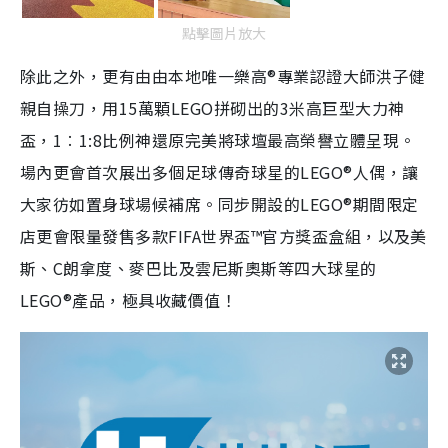
點擊圖片放大
除此之外，更有由由本地唯一樂高®專業認證大師洪子健
親自操刀，用15萬顆LEGO拼砌出的3米高巨型大力神
盃，1︰1:8比例神還原完美將球壇最高榮譽立體呈現。
場內更會首次展出多個足球傳奇球星的LEGO®人偶，讓
大家彷如置身球場候補席。同步開設的LEGO®期間限定
店更會限量發售多款FIFA世界盃™官方獎盃盒組，以及美
斯、C朗拿度、麥巴比及雲尼斯奧斯等四大球星的
LEGO®產品，極具收藏價值！