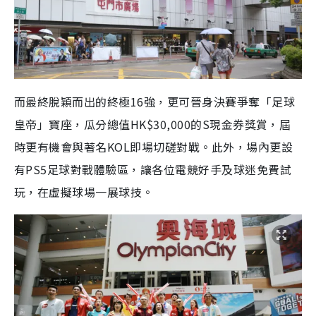
而最終脫穎而出的終極16強，更可晉身決賽爭奪「足球
皇帝」寶座，瓜分總值HK$30,000的S現金券獎賞，屆
時更有機會與著名KOL即場切磋對戰。此外，場內更設
有PS5足球對戰體驗區，讓各位電競好手及球迷免費試
玩，在虛擬球場一展球技。