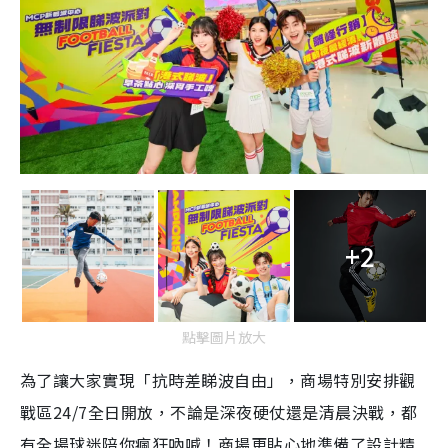
+2
點擊圖片放大
為了讓大家實現「抗時差睇波自由」，商場特別安排觀
戰區24/7全日開放，不論是深夜硬仗還是清晨決戰，都
有全場球迷陪你瘋狂吶喊！商場更貼心地準備了設計精