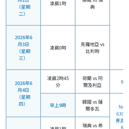
凌晨1時
（星期
典
二）
2026年6
月3日
克羅地亞 vs
凌晨0時
（星期
比利時
三）
凌晨2時45
荷蘭 vs 阿
61
2026年6
分
爾及利亞
月4日
（星期
韓國 vs 薩
四）
早上9時
Now
爾多瓦
630
費直
瑞典 vs 希
61
凌晨1時