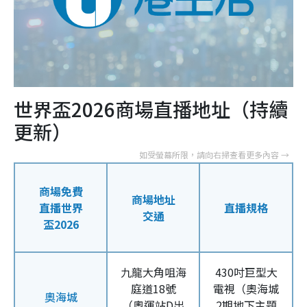
世界盃2026商場直播地址（持續
更新）
商場免費
商場地址
直播世界
直播規格
交通
盃2026
九龍大角咀海
430吋巨型大
庭道18號
電視（奧海城
奧海城
（奧運站D出
2期地下主題