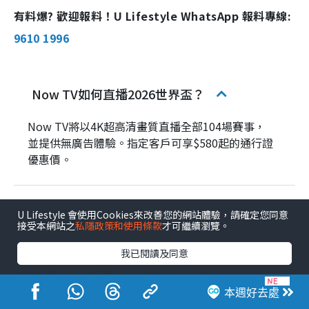
有料爆? 歡迎報料！U Lifestyle WhatsApp 報料專線:
9610 1996
Now TV如何直播2026世界盃？
Now TV將以4K超高清畫質直播全部104場賽事，
並提供無廣告體驗。指定客戶可享$580起的通行證
優惠價。
U Lifestyle 會使用Cookies來改善您的網站體驗，請確定您同意
ViuTV會免費直播哪些世界盃賽事？
接受本網站之
私隱政策和使用條款
才可繼續瀏覽。
我已閱讀及同意
運動狂熱
世界盃
運動員
運動
本週好去處
球類運動
運動
足球