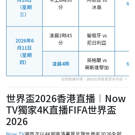
61
（星期
分
冰島
三）
凌晨3時45
葡萄牙 vs
2026年6
分
尼日利亞
月11日
（星期
英格蘭 vs
四）
凌晨4時
61
哥斯達黎加
世界盃2026香港直播︱Now
TV獨家4K直播FIFA世界盃
2026
Now TV
將首次以4K超高清畫質呈現世界盃2026全部