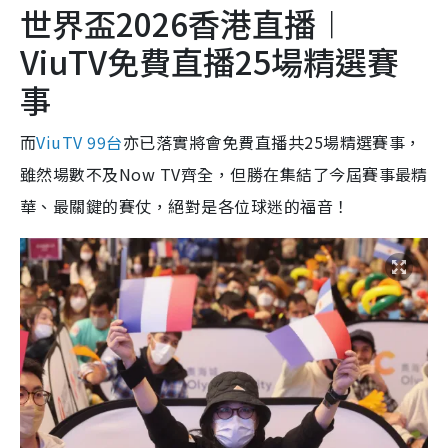
世界盃2026香港直播︱
ViuTV免費直播25場精選賽
事
而
ViuTV 99台
亦已落實將會免費直播共25場精選賽事，
雖然場數不及Now TV齊全，但勝在集結了今屆賽事最精
華、最關鍵的賽仗，絕對是各位球迷的福音！