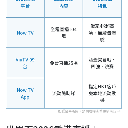
平台
內容
特色
獨家4K超高
全程直播104
Now TV
清、無廣告體
場
驗
ViuTV 99
涵蓋揭幕戰、
免費直播25場
台
四強、決賽
指定HKT客戶
Now TV
流動隨時睇
免本地流動數
App
據