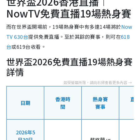
世界盃2026香港直播︱
NowTV免費直播19場熱身賽
而在世界盃開場前，19場熱身賽中有多達14場將於
Now
TV 630台
提供免費直播。至於其餘的賽事，則可在
618
台
或619台收看。
世界盃2026免費直播19場熱身賽
詳情
香港時
熱身賽
直
日期
間
賽事
2026年5
月30日
蘇格蘭 vs