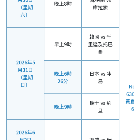
晚上8時
（星期
庫拉索
六）
韓國 vs 千
早上9時
里達及托巴
哥
2026年5
月31日
晚上6時
日本 vs 冰
（星期
26分
島
日）
Now
630
費直
瑞士 vs 約
晚上9時
61
旦
2026年6
月2日
挪威 vs 瑞