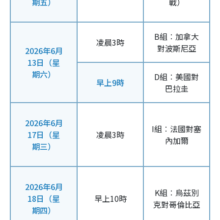
期五）
戰）
B組︰加拿大
凌晨3時
對波斯尼亞
2026年6月
13日（星
期六）
D組︰美國對
早上9時
巴拉圭
2026年6月
I組︰法國對塞
17日（星
凌晨3時
內加爾
期三）
2026年6月
K組︰烏茲別
18日（星
早上10時
克對哥倫比亞
期四）