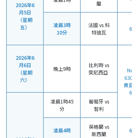
臘
2026年6
月5日
（星期
凌晨3時
法國 vs 科
五）
61
10分
特迪瓦
2026年6
月6日
比利時 vs
晚上9時
Now
（星期
突尼西亞
630
六）
費直
61
凌晨1時45
葡萄牙 vs
分
智利
英格蘭 vs
凌晨4時
61
新西蘭