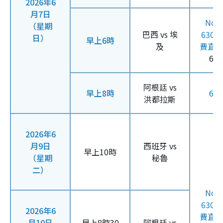
2026年6
月7日
Now
（星期
巴西 vs 埃
630
日）
早上6時
及
費直
61
阿根廷 vs
早上8時
61
洪都拉斯
2026年6
月9日
西班牙 vs
早上10時
（星期
秘魯
二）
Now
630
2026年6
費直
月10日
早上8時30
阿根廷 vs