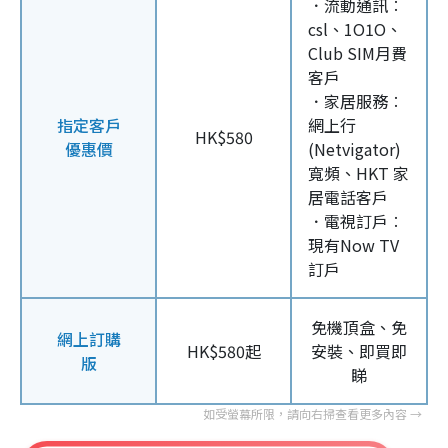
．流動通訊︰
csl、1O1O、
Club SIM月費
客戶
．家居服務︰
指定客戶
網上行
HK$580
優惠價
(Netvigator)
寬頻、HKT 家
居電話客戶
．電視訂戶︰
現有Now TV
訂戶
免機頂盒、免
網上訂購
HK$580起
安裝、即買即
版
睇