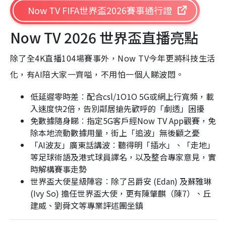
Now TV FIFA世界盃2026賽事通行證
Now TV 2026 世界盃直播亮點
除了全4K直播104場賽事外，Now TV今年更將科技生活
化，有AI陪大家一齊嗌，不用怕一個人睇波悶。
低延遲零時差︰配合csl/1O1O 5G或網上行寬頻，載
入速度快2倍，告別鄰居搶先歡呼的「劇透」困擾
免數據隨身睇︰指定5G客戶經Now TV App觀賽，免
除本地流動數據用量，街上「追波」無後顧之憂
「AI波友」廣東話講波︰聽得明「插水」、「走地」
等足球術語及港式球員譯名，以及整合專家意見，實
時解構賽事走勢
世界盃大使星級陣容︰除了呂爵安 (Edan) 及蘇雅琳
(Ivy So) 擔任世界盃大使，更有陳肇麒（陳7）、丘
建威、劉舜文等專業評述團坐鎮