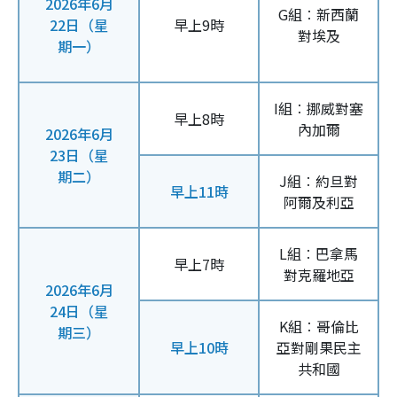
2026年6月
G組︰新西蘭
22日（星
早上9時
對埃及
期一）
I組︰挪威對塞
早上8時
內加爾
2026年6月
23日（星
期二）
J組︰約旦對
早上11時
阿爾及利亞
L組︰巴拿馬
早上7時
對克羅地亞
2026年6月
24日（星
K組︰哥倫比
期三）
早上10時
亞對剛果民主
共和國