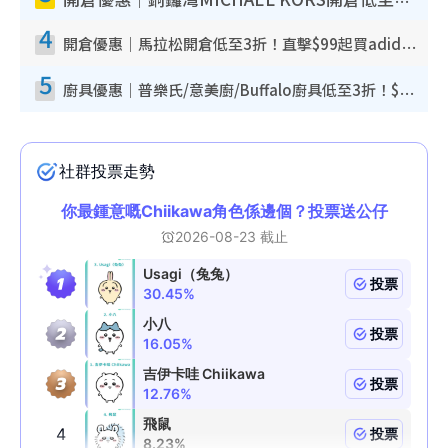
開倉優惠｜銅鑼灣MICHAEL KORS開倉低至17折！直擊$500起買手袋/銀包/鞋款 必買經典Jet Set系列
4
開倉優惠｜馬拉松開倉低至3折！直擊$99起買adidas／New Balance／Puma鞋款 STANLEY保溫杯劈價至$119起
5
廚具優惠｜普樂氏/意美廚/Buffalo廚具低至3折！$89起買煎鍋／炒鑊／個人鍋 同場小家電激減至$99起