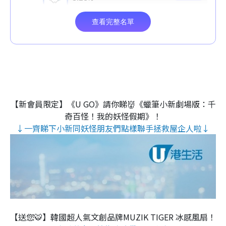
【新會員限定】《U GO》請你睇👹《蠟筆小新劇場版：千
奇百怪！我的妖怪假期》！
↓一齊睇下小新同妖怪朋友們點樣聯手拯救屋企人啦↓
【送您🐯】韓國超人氣文創品牌MUZIK TIGER 冰感風扇！