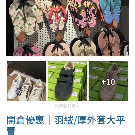
+10
點擊圖片放大
開倉優惠｜羽絨/厚外套大平
賣