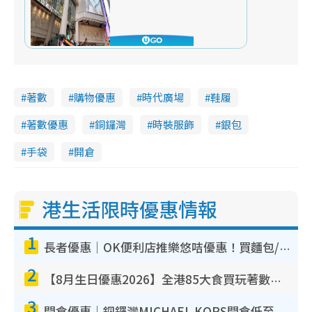
著數
購物優惠
時代廣場
鞋履
著數優惠
銅鑼灣
時裝服飾
銀包
手袋
開倉
港生活限時優惠情報
1
長者優惠｜OK便利店推樂悠咭優惠！買麵包/牛奶/保健品拍卡即減
2
【8月生日優惠2026】全港85大食買玩著數攻略 自助餐/火鍋放題同行免費＋誠品/DONKI送現金券
3