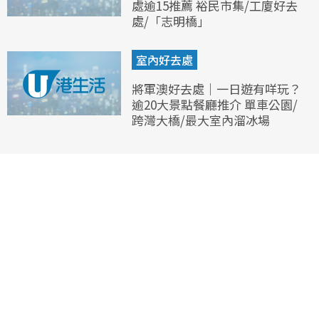
處逾15推薦 裕民市集/工廈好去
處/「志明橋」
室內好去處
將軍澳好去處｜一日遊有咩玩？
逾20大景點餐廳推介 單車公園/
跨灣大橋/最大室內溜冰場