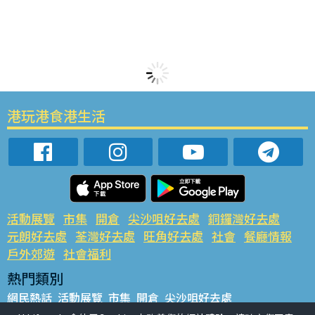
港玩港食港生活
活動展覽
市集
開倉
尖沙咀好去處
銅鑼灣好去處
元朗好去處
荃灣好去處
旺角好去處
社會
餐廳情報
戶外郊遊
社會福利
熱門類別
網民熱話
活動展覽
市集
開倉
尖沙咀好去處
銅鑼灣好去處
元朗好去處
荃灣好去處
旺角好去處
社會