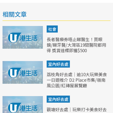
相關文章
社會
長者醫療券唔止睇醫生！買眼
鏡/睇牙醫/大灣區19間醫院都用
得 獎賞達標即獲$500
室內好去處
荔枝角好去處｜逾10大玩樂美食
一日遊推介 D2 Place市集/嶺南
風公園/紅磚屋展覽廳
室內好去處
觀塘好去處｜玩樂打卡美食好去