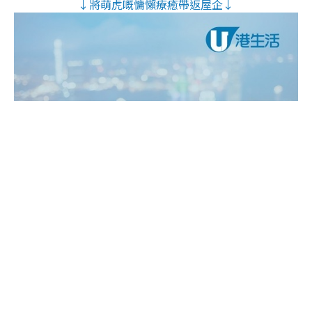
↓將萌虎嘅慵懶療癒帶返屋企↓