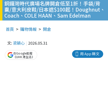
銅鑼灣時代廣場名牌開倉低至1折！手袋/背
囊/意大利皮鞋/日本遮$100起！Doughnut、
Coach、COLE HAAN、Sam Edelman
首頁
購物情報
開倉
文:
梁穎心
2026.05.31
在Google追蹤
用 App 睇文
《UHK 港生活》