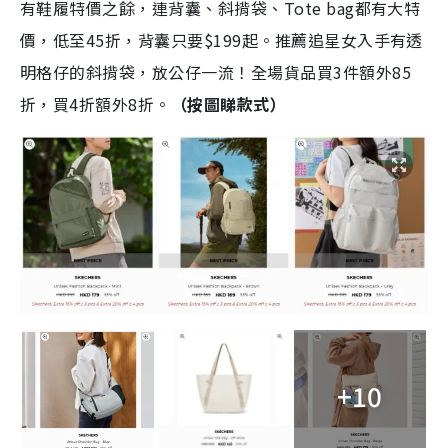
有鞋履特價之餘，連背囊、斜揹袋、Tote bag都有大特
價，低至45折，背囊只要$199起。推薦追星女入手有透
明格仔的斜揹袋，放公仔一流！全場貨品買3件額外85
折，買4折額外8折。
（按圖睇款式）
+10