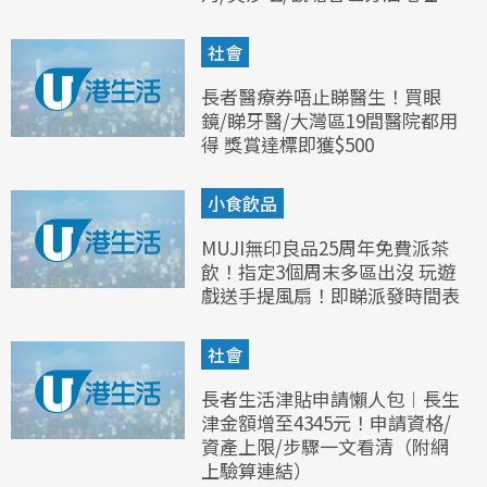
社會
長者醫療券唔止睇醫生！買眼
鏡/睇牙醫/大灣區19間醫院都用
得 獎賞達標即獲$500
小食飲品
MUJI無印良品25周年免費派茶
飲！指定3個周末多區出沒 玩遊
戲送手提風扇！即睇派發時間表
社會
長者生活津貼申請懶人包︱長生
津金額增至4345元！申請資格/
資產上限/步驟一文看清（附網
上驗算連結）