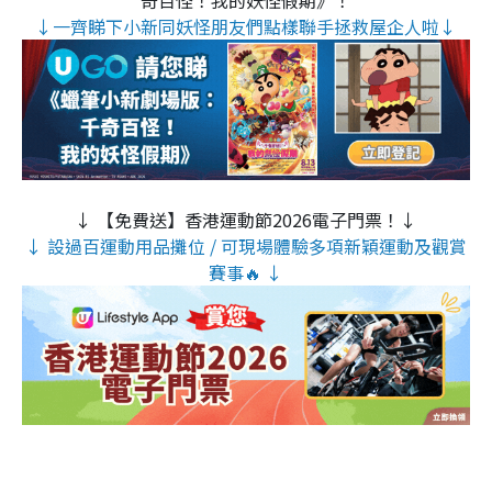
奇百怪！我的妖怪假期》！
↓一齊睇下小新同妖怪朋友們點樣聯手拯救屋企人啦↓
↓ 【免費送】香港運動節2026電子門票！↓
↓ 設過百運動用品攤位 / 可現場體驗多項新穎運動及觀賞
賽事🔥 ↓