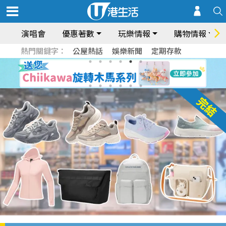
演唱會
優惠著數
玩樂情報
購物情報
熱門關鍵字：
公屋熱話
娛樂新聞
定期存款