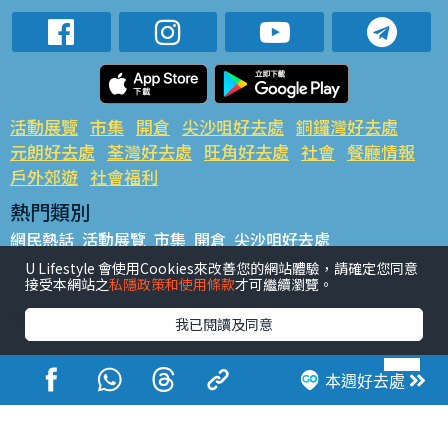
活動展覽
市集
開倉
尖沙咀好去處
銅鑼灣好去處
元朗好去處
荃灣好去處
旺角好去處
社會
餐廳情報
戶外郊遊
社會福利
熱門類別
網民熱話
活動展覽
市集
開倉
尖沙咀好去處
銅鑼灣好去處
元朗好去處
荃灣好去處
旺角好去處
社會
U Lifestyle 會使用Cookies來改善您的網站體驗，請確定您同意
接受本網站之
私隱政策和使用條款
才可繼續瀏覽。
餐廳情報
戶外郊遊
熱門標籤
我已閱讀及同意
#UGO搵好去處
#人氣活動推介
#美食社群熱話
#親子玩樂好去處
#ULifestyle應用程式
#限時搶
本週好去處
#UJetso禮物放送
#ULifestyle商戶中心
#著數
#網絡熱話
香港經濟日報版權所有©2026