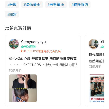
著數
購物優惠
著數優惠
時裝服飾
開倉
更多真實評價
Yuenyuenyuyu
師奶
美妝時尚
親
SKECHERS 銅鑼灣崇光百貨店
時代廣場開倉
😍 少女心心愛|舒適又易穿|隨時隨地日夜放電 🏃🏻‍♀️
雖然距離新學
•••• SKECHERS • 夢幻七彩閃粉&心形閃燈運動鞋 •••• 😍 
閱讀更多
閱讀更多