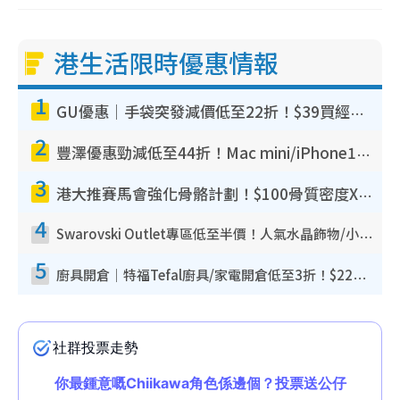
港生活限時優惠情報
1
GU優惠｜手袋突發減價低至22折！$39買經典波士頓包/餃子袋！飾物同步減價$29起！
2
豐澤優惠勁減低至44折！Mac mini/iPhone17Pro大減價！廚房家電$220起
3
港大推賽馬會強化骨骼計劃！$100骨質密度X光檢查 完成免費運動訓練送超市禮券！附參加資格
4
Swarovski Outlet專區低至半價！人氣水晶飾物/小擺設$138起！迪士尼款/水晶高跟鞋都有平
5
廚具開倉｜特福Tefal廚具/家電開倉低至3折！$220起買平底鍋/炒鑊/湯煲！電飯煲/吸塵機/燙斗$418起