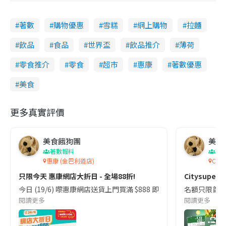
著數
購物優惠
雪糕
網上購物
拉麵
飲品
食品
世界盃
飲品推介
薄荷
零食推介
零食
超市
惠康
著數優惠
美食
更多真實評價
美食餓狗團
美食
著數報料
著
惠康 (金巴利道店)
C!T
只限今天 惠康網店大折日 - 全場88折!
Citysupe
今日 (19/6) 嚟惠康網店送貨上門買滿 $888 即享 88 折,再送
名額只限首50
閱讀更多
閱讀更多