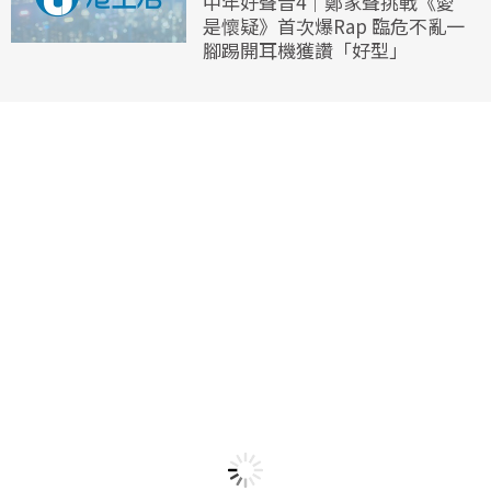
中年好聲音4｜鄭家聲挑戰《愛
是懷疑》首次爆Rap 臨危不亂一
腳踢開耳機獲讚「好型」