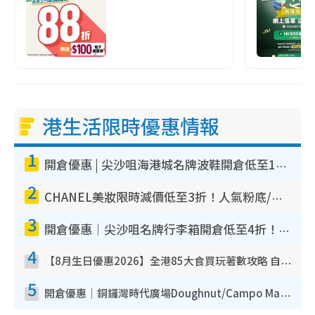
港生活限時優惠情報
1
開倉優惠 | 尖沙咀海港城名牌波鞋開倉低至1折！On鞋$899起／Joy&Peace鞋履$98起
2
CHANEL美妝限時減價低至3折！人氣粉底/唇膏/精華液低至$275！COCO香水都有平
3
開倉優惠｜尖沙咀名牌行李箱開倉低至4折！一連5日 American Tourister/ace./Hallmark $200起！
4
【8月生日優惠2026】全港85大食買玩著數攻略 自助餐/火鍋放題同行免費＋誠品/DONKI送現金券
5
開倉優惠｜銅鑼灣時代廣場Doughnut/Campo Marzio開倉低至1折！背囊、書包、手袋劈價$200起