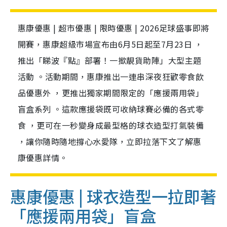
惠康優惠 | 超市優惠 | 限時優惠 | 2026足球盛事即將
開賽，惠康超級市場宣布由6月5日起至7月23日 ，
推出「睇波『點』部署！一撳靚貨助陣」大型主題
活動 。活動期間，惠康推出一連串深夜狂歡零食飲
品優惠外 ，更推出獨家期間限定的「應援兩用袋」
盲盒系列 。這款應援袋既可收納球賽必備的各式零
食 ，更可在一秒變身成最型格的球衣造型打氣裝備
，讓你隨時隨地撐心水愛隊，立即拉落下文了解惠
康優惠詳情。
惠康優惠 | 球衣造型一拉即著
「應援兩用袋」盲盒