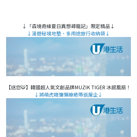
↓「森境奇緣夏日異想尋龍記」限定精品↓
↓漫遊秘境地墊、多用途旅行收納袋↓
【送您🐯】韓國超人氣文創品牌MUZIK TIGER 冰感風扇！
↓將萌虎嘅慵懶療癒帶返屋企↓