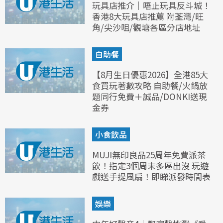
玩具店推介｜唔止玩具反斗城！
香港8大玩具店推薦 附荃灣/旺
角/尖沙咀/觀塘各區分店地址
自助餐
【8月生日優惠2026】全港85大
食買玩著數攻略 自助餐/火鍋放
題同行免費＋誠品/DONKI送現
金券
小食飲品
MUJI無印良品25周年免費派茶
飲！指定3個周末多區出沒 玩遊
戲送手提風扇！即睇派發時間表
娛樂