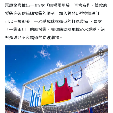
惠康驚喜推出一套8款「應援兩用袋」盲盒系列，這款應
援袋突破傳統購物袋的限制，加入獨特U型拉鍊設計 ，
可以一拉即著，一秒變成球衣造型的打氣裝備 ，這款
「一袋兩用」的應援袋，讓你隨時隨地撐心水愛隊，絕
對是球迷不容錯過的睇波潮物。