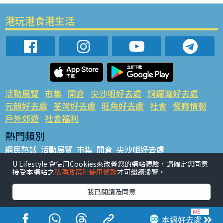
港玩港食港生活
活動展覽
市集
開倉
尖沙咀好去處
銅鑼灣好去處
元朗好去處
荃灣好去處
旺角好去處
社會
餐廳情報
戶外郊遊
社會福利
熱門類別
網民熱話
活動展覽
市集
開倉
尖沙咀好去處
銅鑼灣好去處
元朗好去處
荃灣好去處
旺角好去處
社會
U Lifestyle 會使用Cookies來改善您的網站體驗，請確定您同意
接受本網站之
私隱政策和使用條款
才可繼續瀏覽。
餐廳情報
戶外郊遊
熱門標籤
我已閱讀及同意
#UGO搵好去處
#人氣活動推介
#美食社群熱話
#親子玩樂好去處
#ULifestyle應用程式
#限時搶
本週好去處