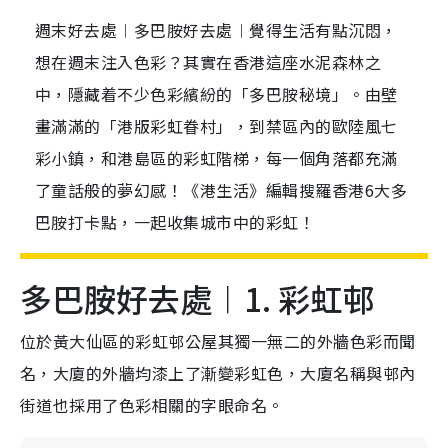
週末好去處︱多巴胺好去處︱覺得生活有點沉悶，
想在週末注入色彩？其實在香港這座水泥森林之
中，隱藏着不少色彩繽紛的「多巴胺秘境」。由壁
畫滿滿的「港版彩虹眷村」，到禁區內的歐陸風七
彩小鎮，和港島區的彩虹階梯，每一個角落都充滿
了童話般的夢幻感！《港生活》編輯搜羅香港6大多
巴胺打卡點，一起收集城市中的彩虹！
多巴胺好去處︱1. 彩虹邨
位於黃大仙區的彩虹邨公屋其獨一無二的外牆色彩而聞
名，大廈的外牆均漆上了漸變彩虹色，大廈名稱與邨內
街道也採用了色彩相關的字眼命名。