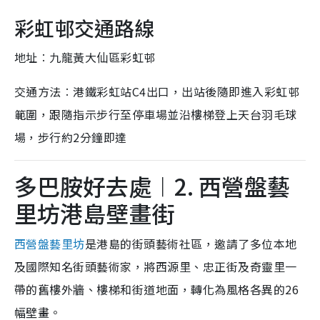
彩虹邨交通路線
地址︰九龍黃大仙區彩虹邨
交通方法︰港鐵彩虹站C4出口，出站後隨即進入彩虹邨
範圍，跟隨指示步行至停車場並沿樓梯登上天台羽毛球
場，步行約2分鐘即達
多巴胺好去處︱2. 西營盤藝
里坊港島壁畫街
西營盤藝里坊
是港島的街頭藝術社區，邀請了多位本地
及國際知名街頭藝術家，將西源里、忠正街及奇靈里一
帶的舊樓外牆、樓梯和街道地面，轉化為風格各異的26
幅壁畫。