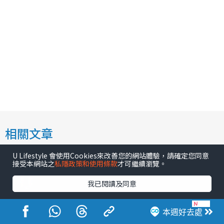
相關文章
U Lifestyle 會使用Cookies來改善您的網站體驗，請確定您同意
室內好去處
接受本網站之
私隱政策和使用條款
才可繼續瀏覽。
大坑一日遊｜大坑逾20個好去處
我已閱讀及同意
虎豹別墅重開/港式懷舊麵檔/火
龍文化館/打卡cafe 附交通方式/
本週好去處
開放時間