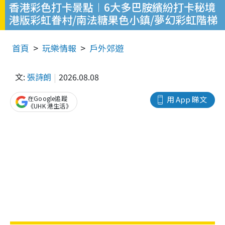
香港彩色打卡景點︱6大多巴胺繽紛打卡秘境
港版彩虹眷村/南法糖果色小鎮/夢幻彩虹階梯
首頁
玩樂情報
戶外郊遊
文:
張詩朗
2026.08.08
在Google追蹤
用 App 睇文
《UHK 港生活》