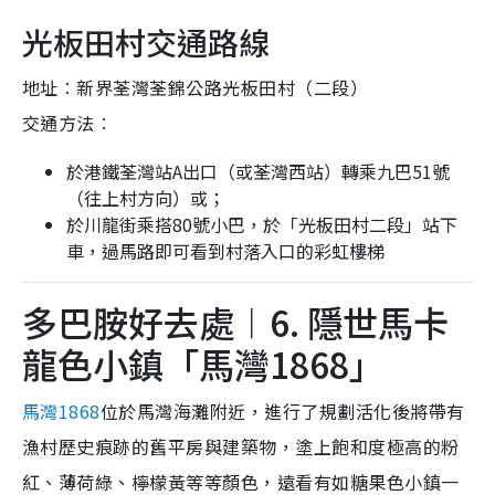
光板田村交通路線
地址︰新界荃灣荃錦公路光板田村（二段）
交通方法︰
於港鐵荃灣站A出口（或荃灣西站）轉乘九巴51號
（往上村方向）或；
於川龍街乘搭80號小巴，於「光板田村二段」站下
車，過馬路即可看到村落入口的彩虹樓梯
多巴胺好去處︱6. 隱世馬卡
龍色小鎮「馬灣1868」
馬灣1868
位於馬灣海灘附近，進行了規劃活化後將帶有
漁村歷史痕跡的舊平房與建築物，塗上飽和度極高的粉
紅、薄荷綠、檸檬黃等等顏色，遠看有如糖果色小鎮一