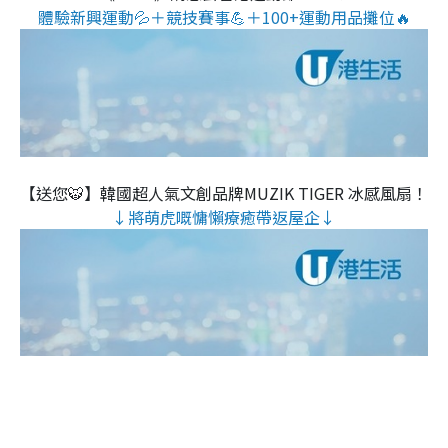
體驗新興運動💦＋競技賽事💪＋100+運動用品攤位🔥
【送您🐯】韓國超人氣文創品牌MUZIK TIGER 冰感風扇！
↓將萌虎嘅慵懶療癒帶返屋企↓