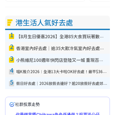
港生活人氣好去處
1
【8月生日優惠2026】全港85大食買玩著數攻略 自助餐/火鍋放題同行免費＋誠品/DONKI送現金券
2
香港室內好去處｜逾35大歎冷氣室內好去處推介 室內活動免費避雨無懼落雨
3
小熊維尼100週年快閃店登陸又一城 重現百畝森林經典場景／獨家限定盲盒登場／專屬DIY香水
4
唱K推介2026︱全港13大卡啦OK好去處！最平$36起 日文K都有！(附地址+收費詳情)
5
假日好去處｜2026放假去邊好？逾20放假好去處郊外/秘景 休閒半日或一日遊