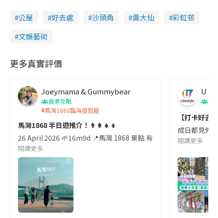
公屋
好去處
沙頭角
黃大仙
彩虹邨
文娛藝術
更多真實評價
Joeymama & Gummybear
U Lif
香港攻略
香
馬灣1868臨海度假屋
【打卡好去
馬灣1868 半日遊推介！👨‍👩‍👧‍👦
成日都見外國人
26 April 2026 🌱16m9d 📍馬灣 1868 景點 有咩玩? 
閱讀更多
閱讀更多