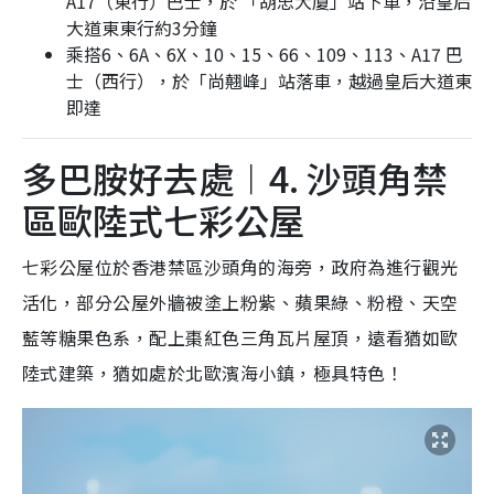
A17（東行）巴士，於 「胡忠大廈」站下車，沿皇后
大道東東行約3分鐘
乘搭6、6A、6X、10、15、66、109、113、A17 巴
士（西行），於「尚翹峰」站落車，越過皇后大道東
即達
多巴胺好去處︱4. 沙頭角禁
區歐陸式七彩公屋
七彩公屋位於香港禁區沙頭角的海旁，政府為進行觀光
活化，部分公屋外牆被塗上粉紫、蘋果綠、粉橙、天空
藍等糖果色系，配上棗紅色三角瓦片屋頂，遠看猶如歐
陸式建築，猶如處於北歐濱海小鎮，極具特色！