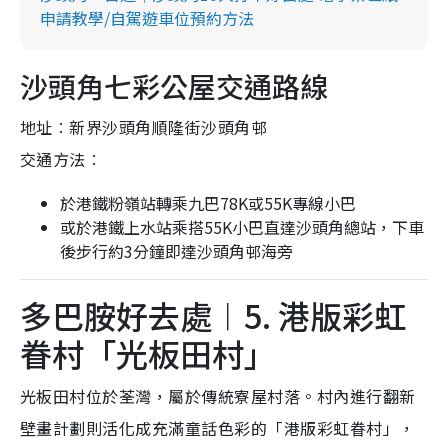
申請教學/自駕遊車位預約方法
沙頭角七彩公屋交通路線
地址︰新界沙頭角順隆街沙頭角邨
交通方法︰
於港鐵粉嶺站轉乘九巴78K或55K專線小巴
或於港鐵上水站乘搭55K小巴直達沙頭角總站，下車
後步行約3分鐘即達沙頭角邨海旁
多巴胺好去處︱5. 港版彩虹
眷村「光板田村」
光板田村位於荃灣，屬於傳統寮屋村落。村內進行翻新
壁畫計劃則活化成充滿童話色彩的「港版彩虹眷村」，