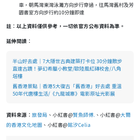
車，朝馬灣東灣泳灘方向步行穿過，往馬灣舊村及芳
園書室方向步行約10分鐘即達
註︰以上資料僅供參考，一切依官方公布資料為準。
延伸閱讀︰
半山好去處｜7大隱世古典建築打卡位 30分鐘散步
直達古蹟！夢幻希臘小教堂/歐陸風紅磚校舍/八角
塔樓
舊香港景點｜香港5大復古「舊香港」好去處 重溫
50年代唐樓生活/《九龍城寨》電影原址光影展
資料來源︰
旅發局
、小紅書@
賢魚師傅.
、小紅書@
大爾
的香港文化地圖
、小紅書@
銘汐Celia