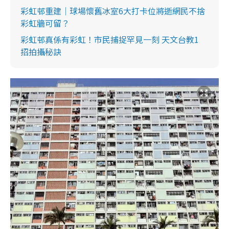
彩虹邨重建｜球場懷舊冰室6大打卡位將逝網民不捨
彩虹牆可留？
彩虹邨真係有彩虹！市民捕捉罕見一刻 天文台教1
招拍攝秘訣