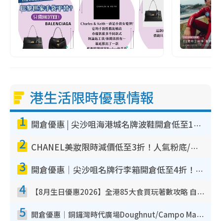
港生活限時優惠情報
1
開倉優惠 | 尖沙咀海港城名牌波鞋開倉低至1折！On鞋$899起／Joy&Peace鞋履$98起
2
CHANEL美妝限時減價低至3折！人氣粉底/唇膏/精華液低至$275！COCO香水都有平
3
開倉優惠｜尖沙咀名牌行李箱開倉低至4折！一連5日 American Tourister/ace./Hallmark $200起！
4
【8月生日優惠2026】全港85大食買玩著數攻略 自助餐/火鍋放題同行免費＋誠品/DONKI送現金券
5
開倉優惠｜銅鑼灣時代廣場Doughnut/Campo Marzio開倉低至1折！背囊、書包、手袋劈價$200起