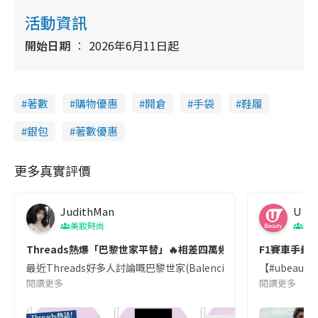
活動資訊
開始日期
2026年6月11日起
著數
購物優惠
開倉
手袋
鞋履
銀包
著數優惠
更多真實評價
JudithMan
U Be
美妝時尚
吹
Threads熱爆「巴黎世家平替」🔥相差四萬幾蚊! 超抵$7XX買到
F1賽車手最
最近Threads好多人討論嘅巴黎世家(Balenciaga)平替手袋其實係來
【#ubeaut
閱讀更多
閱讀更多