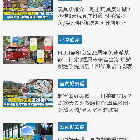
玩具店推介｜唔止玩具反斗城！
香港8大玩具店推薦 附荃灣/旺
角/尖沙咀/觀塘各區分店地址
小食飲品
MUJI無印良品25周年免費派茶
飲！指定3個周末多區出沒 玩遊
戲送手提風扇！即睇派發時間表
室內好去處
將軍澳好去處｜一日遊有咩玩？
逾20大景點餐廳推介 單車公園/
跨灣大橋/最大室內溜冰場
室內好去處
屯門好去處｜室內遊樂場/射箭