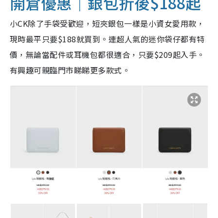
開倉優惠｜銀包折後$188起
小CK除了手袋受歡迎，短夾銀包一樣是小資女愛用款，
現時最平只要$188就買到。連超人氣的迷你袋仔都有特
價，無論當配件或耳機包都很適合，只要$209起入手。
有興趣可親臨門市睇睇更多款式。