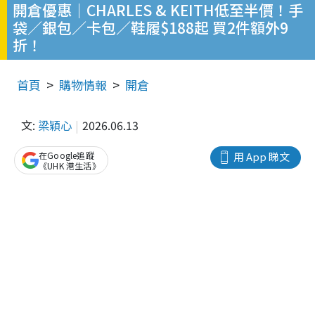
開倉優惠｜CHARLES & KEITH低至半價！手
袋／銀包／卡包／鞋履$188起 買2件額外9
折！
首頁
購物情報
開倉
文:
梁穎心
2026.06.13
在Google追蹤
用 App 睇文
《UHK 港生活》