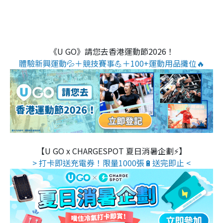
《U GO》請您去香港運動節2026！
體驗新興運動💦＋競技賽事💪＋100+運動用品攤位🔥
【U GO x CHARGESPOT 夏日消暑企劃⚡】
> 打卡即送充電券！限量1000張🔋送完即止 <