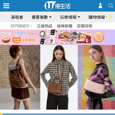
演唱會
優惠著數
玩樂情報
購物情報
熱門關鍵字：
公屋熱話
娛樂新聞
定期存款