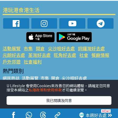
港玩港食港生活
活動展覽
市集
開倉
尖沙咀好去處
銅鑼灣好去處
元朗好去處
荃灣好去處
旺角好去處
社會
餐廳情報
戶外郊遊
社會福利
熱門類別
網民熱話
活動展覽
市集
開倉
尖沙咀好去處
銅鑼灣好去處
元朗好去處
荃灣好去處
旺角好去處
社會
U Lifestyle 會使用Cookies來改善您的網站體驗，請確定您同意
接受本網站之
私隱政策和使用條款
才可繼續瀏覽。
餐廳情報
戶外郊遊
熱門標籤
我已閱讀及同意
#UGO搵好去處
#人氣活動推介
#美食社群熱話
#親子玩樂好去處
#ULifestyle應用程式
#限時搶
本週好去處