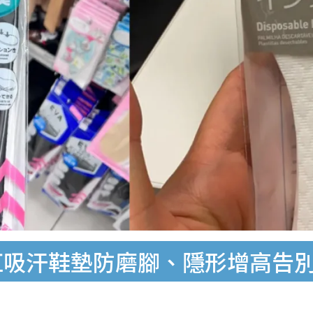
紅吸汗鞋墊防磨腳、隱形增高告別