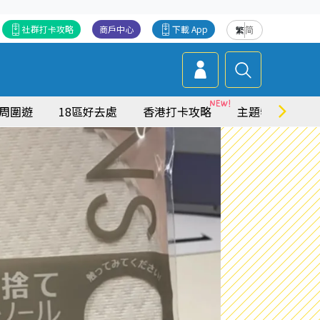
社群打卡攻略
商戶中心
下載 App
繁
简
周圍遊
18區好去處
香港打卡攻略
主題特集