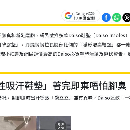
在Google追蹤
《UHK 港生活》
新鞋磨腳？網民激推多款Daiso鞋墊（Daiso Insoles
腳矽膠墊」，到能悄悄拉長腿部比例的「隱形增高鞋墊」都一
理小紅書及網民評價最高的Daiso必買鞋墊清單及避伏警告，
一次性吸汗鞋墊」著完即棄唔怕腳臭
襪，對腳隨時出汗導致「黐立立」兼有異味，Daiso這款「一
！