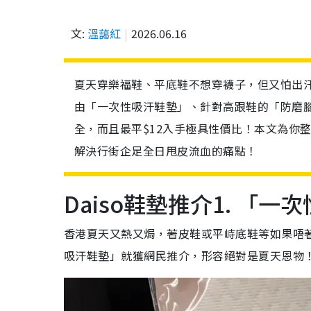
文:
溫藹紅
2026.06.16
夏天穿樂福鞋、平底鞋不想穿襪子，但又怕出汗腳臭和
由「一次性吸汗鞋墊」、針對高跟鞋的「防磨
全，而且最平$12入手極具性價比！本文為你整
解決行街企足全日甩皮流血的痛點！
Daiso鞋墊推介1. 「
香港夏天又熱又焗，著皮鞋或平峙底鞋等如果唔著
吸汗鞋墊」就獲網民推介，形容絕對是夏天恩物