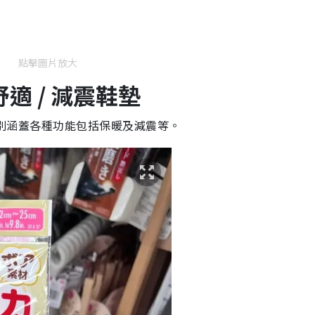
點擊圖片放大
 舒適 / 減震鞋墊
，分別涵蓋各種功能包括保暖及減震等。