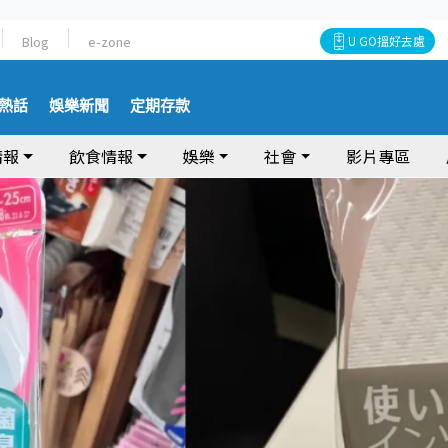
Blog
e-zone
U GO搵好去處
熱話
娛樂新聞
定期存款
情報
飲食情報
娛樂
社會
影片專區