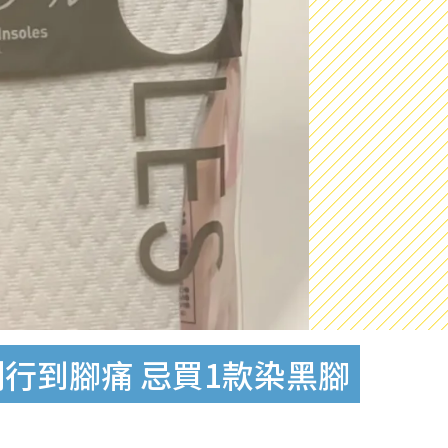
行到腳痛 忌買1款染黑腳