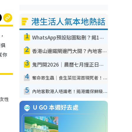
港生活人氣本地熱話
1
），
WhatsApp預設貼圖點刪？揭1招「反向操作」還原簡潔介面 附3步實測教學
應俱
2
香港山邊鐵閘邊門大開？內地客困惑意義何在！網民神回覆：呢種叫法理性防禦
幫你
3
鬼門開2026｜農曆七月撞正日全食特別邪？專家警告切忌做一事！揭4大禁忌+2招保平安
4
奪命寄生蟲｜食生菜狂瀉首現死者！疫潮惡化錄1.8萬宗病例 揭洗菜3大謬誤
5
內地客歎港人唔識老！揭港鐵保鮮級冷氣 港人求放過：咪投訴
次性
U GO 本週好去處